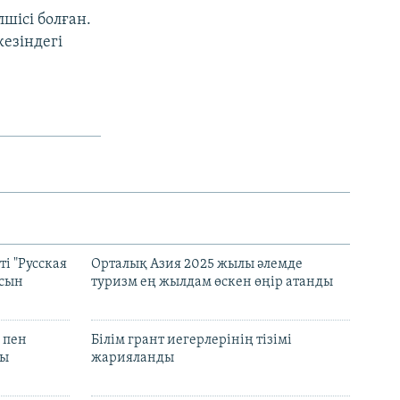
шісі болған.
езіндегі
і "Русская
Орталық Азия 2025 жылы әлемде
асын
туризм ең жылдам өскен өңір атанды
 пен
Білім грант иегерлерінің тізімі
лы
жарияланды