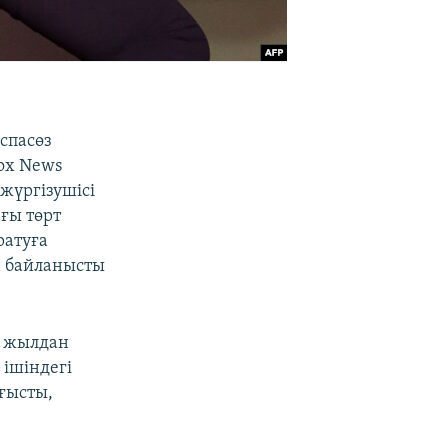
спасөз
ox News
 жүргізушісі
ғы төрт
ратуға
н байланысты
5 жылдан
 ішіндегі
оғысты,