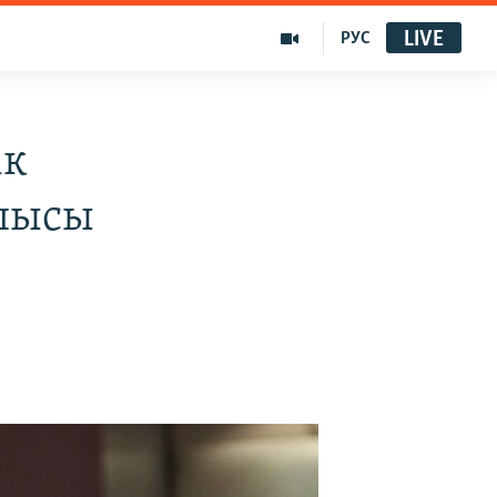
LIVE
РУС
ік
тшысы