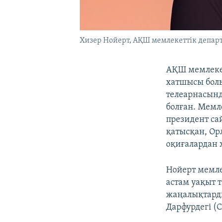
Хизер Нойерт, АҚШ мемлекеттік департ
АҚШ мемлекет
хатшысы болы
телеарнасында
болған. Мемл
президент са
қатысқан, Ор
оқиғалардан 
Нойерт мемле
астам уақыт 
жаңалықтарды
Дарфурдегі (С