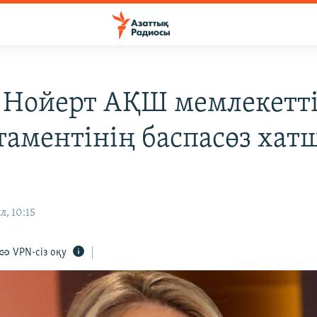
 Нойерт АҚШ мемлекетт
таментінің баспасөз ха
л, 10:15
VPN-сіз оқу