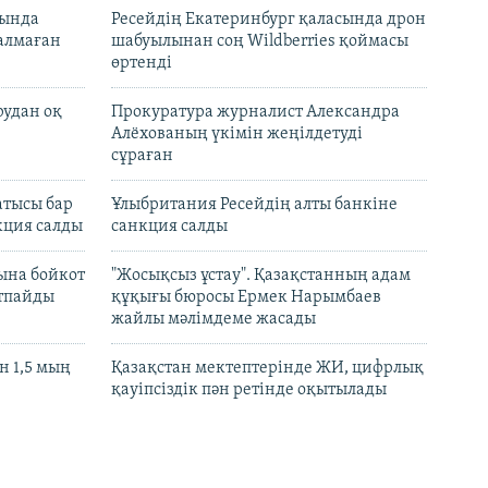
нында
Ресейдің Екатеринбург қаласында дрон
талмаған
шабуылынан соң Wildberries қоймасы
өртенді
рудан оқ
Прокуратура журналист Александра
Алёхованың үкімін жеңілдетуді
сұраған
атысы бар
Ұлыбритания Ресейдің алты банкіне
кция салды
санкция салды
ына бойкот
"Жосықсыз ұстау". Қазақстанның адам
ртпайды
құқығы бюросы Ермек Нарымбаев
жайлы мәлімдеме жасады
 1,5 мың
Қазақстан мектептерінде ЖИ, цифрлық
қауіпсіздік пән ретінде оқытылады