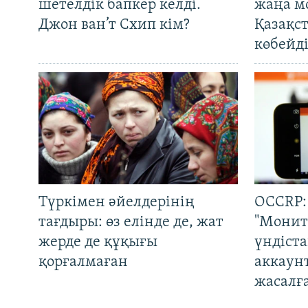
шетелдік бапкер келді.
жаңа м
Джон ван’т Схип кім?
Қазақс
көбейді
Түркімен әйелдерінің
OCCRP:
тағдыры: өз елінде де, жат
"Монит
жерде де құқығы
үндіст
қорғалмаған
аккаун
жасалғ