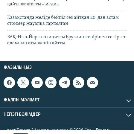
қайта жалғасты – медиа
Қазақстанда желіде бейпіл сөз айтқан 20-дан астам
стример жауапқа тартылған
БАҚ: Нью-Йорк полициясы Бруклин көпірінен секірген
адамның аты-жөнін айтты
ЖАЗЫЛЫҢЫЗ
ЖАЛПЫ МӘЛІМЕТ
НЕГІЗГІ БӨЛІМДЕР
Азат Еуропа / Азаттық радиосы © 2026, Inc. | Барлық