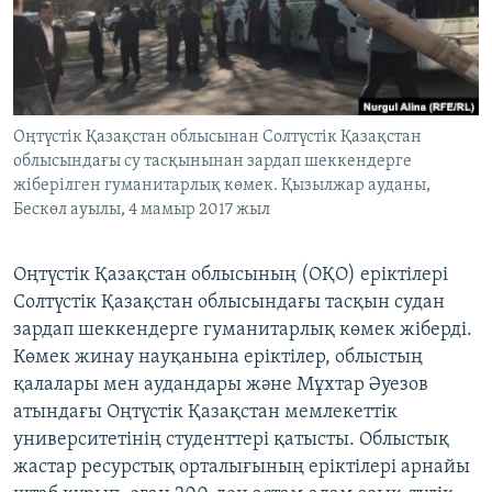
ЖАЗЫЛЫҢЫЗ
Басқа тілдерде
Оңтүстік Қазақстан облысынан Солтүстік Қазақстан
облысындағы су тасқынынан зардап шеккендерге
жіберілген гуманитарлық көмек. Қызылжар ауданы,
Бескөл ауылы, 4 мамыр 2017 жыл
Оңтүстік Қазақстан облысының (ОҚО) еріктілері
Солтүстік Қазақстан облысындағы тасқын судан
зардап шеккендерге гуманитарлық көмек жіберді.
Көмек жинау науқанына еріктілер, облыстың
қалалары мен аудандары және Мұхтар Әуезов
атындағы Оңтүстік Қазақстан мемлекеттік
университетінің студенттері қатысты. Облыстық
жастар ресурстық орталығының еріктілері арнайы