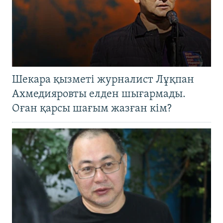
Шекара қызметі журналист Лұқпан
Ахмедияровты елден шығармады.
Оған қарсы шағым жазған кім?