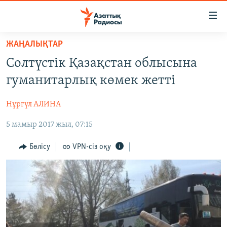
Accessibility
links
Skip
ЖАҢАЛЫҚТАР
to
ЖАҢАЛЫҚТАР
Солтүстік Қазақстан облысына
main
САЯСАТ
content
гуманитарлық көмек жетті
AZATTYQTV
Skip
to
Нұргүл АЛИНА
ҚАҢТАР ОҚИҒАСЫ
main
5 мамыр 2017 жыл, 07:15
АДАМ ҚҰҚЫҚТАРЫ
Navigation
Skip
ӘЛЕУМЕТ
Бөлісу
VPN-сіз оқу
to
ӘЛЕМ
Search
АРНАЙЫ ЖОБАЛАР
Русский