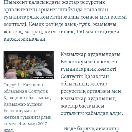
Шымкент қаласындағы жастар ресурстық
орталығының арнайы штабында жиналған
гуманитарлық көмектің жалпы сомасы мен көлемі
есептелді. Көмек ретінде азық-түлік, жамылғы,
жастық, матрац, киім-кешек, 150 мың теңгедей
қаржы жиналған.
Қызылжар ауданындағы
Бескөл ауылына келген
гуманитарлық көмекті
Солтүстік Қазақстан
облысының жастар
Оңтүстік Қазақстан
ресурстық орталығы мен
облысынан Солтүстік
Қазақстан облысының
Қызылжар ауданының
Қызылжар ауданы
жастар бастамасы
Бескөл ауылына
орталығы қабылдап алды.
жеткен гуманитарлық
көмек. 4 мамыр 2017
- Бізде барлық аймақтар
жыл.