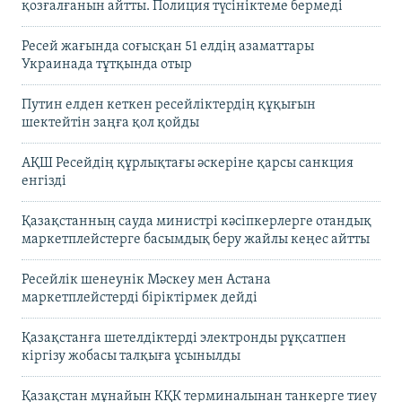
қозғалғанын айтты. Полиция түсініктеме бермеді
Ресей жағында соғысқан 51 елдің азаматтары
Украинада тұтқында отыр
Путин елден кеткен ресейліктердің құқығын
шектейтін заңға қол қойды
АҚШ Ресейдің құрлықтағы әскеріне қарсы санкция
енгізді
Қазақстанның сауда министрі кәсіпкерлерге отандық
маркетплейстерге басымдық беру жайлы кеңес айтты
Ресейлік шенеунік Мәскеу мен Астана
маркетплейстерді біріктірмек дейді
Қазақстанға шетелдіктерді электронды рұқсатпен
кіргізу жобасы талқыға ұсынылды
Қазақстан мұнайын КҚК терминалынан танкерге тиеу