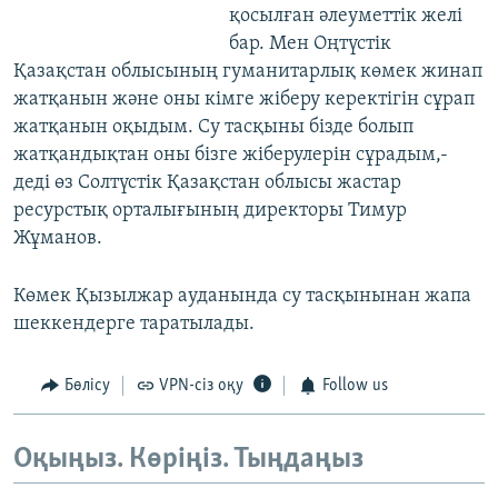
қосылған әлеуметтік желі
бар. Мен Оңтүстік
Қазақстан облысының гуманитарлық көмек жинап
жатқанын және оны кімге жіберу керектігін сұрап
жатқанын оқыдым. Су тасқыны бізде болып
жатқандықтан оны бізге жіберулерін сұрадым,-
деді өз Солтүстік Қазақстан облысы жастар
ресурстық орталығының директоры Тимур
Жұманов.
Көмек Қызылжар ауданында су тасқынынан жапа
шеккендерге таратылады.
Бөлісу
VPN-сіз оқу
Follow us
Оқыңыз. Көріңіз. Тыңдаңыз