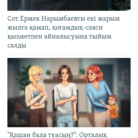
Сот Ермек Нарымбаевты екі жарым
жылға қамап, қоғамдық-саяси
қызметпен айналысуына тыйым
салды
"Қашан бала туасың?": Орталық