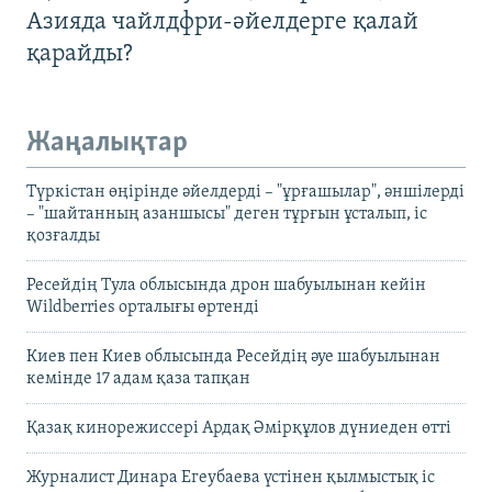
Азияда чайлдфри-әйелдерге қалай
қарайды?
Жаңалықтар
Түркістан өңірінде әйелдерді – "ұрғашылар", әншілерді
– "шайтанның азаншысы" деген тұрғын ұсталып, іс
қозғалды
Ресейдің Тула облысында дрон шабуылынан кейін
Wildberries орталығы өртенді
Киев пен Киев облысында Ресейдің әуе шабуылынан
кемінде 17 адам қаза тапқан
Қазақ кинорежиссері Ардақ Әмірқұлов дүниеден өтті
Журналист Динара Егеубаева үстінен қылмыстық іс