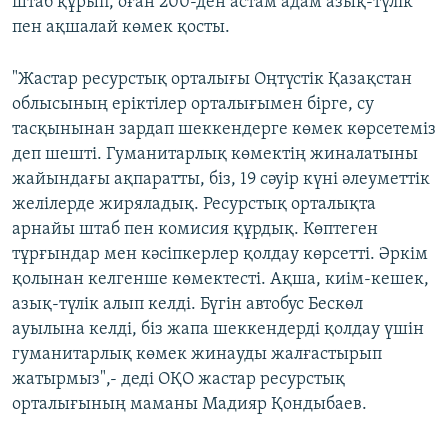
штаб құрып, оған 200-ден астам адам азық-түлік
пен ақшалай көмек қосты.
"Жастар ресурстық орталығы Оңтүстік Қазақстан
облысының еріктілер орталығымен бірге, су
тасқынынан зардап шеккендерге көмек көрсетеміз
деп шешті. Гуманитарлық көмектің жиналатыны
жайындағы ақпаратты, біз, 19 сәуір күні әлеуметтік
желілерде жиряладық. Ресурстық орталықта
арнайы штаб пен комисия құрдық. Көптеген
тұрғындар мен кәсіпкерлер қолдау көрсетті. Әркім
қолынан келгенше көмектесті. Ақша, киім-кешек,
азық-түлік алып келді. Бүгін автобус Бескөл
ауылына келді, біз жапа шеккендерді қолдау үшін
гуманитарлық көмек жинауды жалғастырып
жатырмыз",- деді ОҚО жастар ресурстық
орталығының маманы Мадияр Қондыбаев.