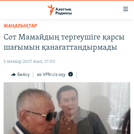
Accessibility
links
Skip
ЖАҢАЛЫҚТАР
to
ЖАҢАЛЫҚТАР
Сот Мамайдың тергеушіге қарсы
main
САЯСАТ
content
шағымын қанағаттандырмады
AZATTYQTV
Skip
to
5 мамыр 2017 жыл, 17:00
ҚАҢТАР ОҚИҒАСЫ
main
АДАМ ҚҰҚЫҚТАРЫ
Бөлісу
VPN-сіз оқу
Navigation
Skip
ӘЛЕУМЕТ
to
ӘЛЕМ
Search
АРНАЙЫ ЖОБАЛАР
Русский