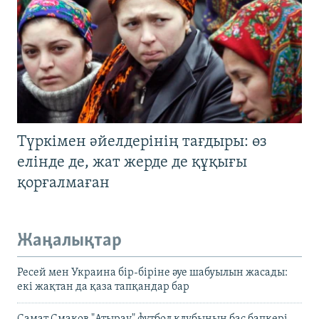
Түркімен әйелдерінің тағдыры: өз
елінде де, жат жерде де құқығы
қорғалмаған
Жаңалықтар
Ресей мен Украина бір-біріне әуе шабуылын жасады:
екі жақтан да қаза тапқандар бар
Самат Смақов "Атырау" футбол клубының бас бапкері