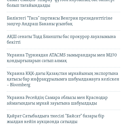
болып тағайындалды
Биліктегі "Тиса" партиясы Венгрия президенттігіне
заңгер Андраш Баканы ұсынбақ
АҚШ сенаты Тодд Бланшты бас прокурор лауазымына
бекітті
Украина Түркиядан ATACMS зымырандары мен M270
қондырғыларын сатып алмақ
Украина КҚК-дағы Қазақстан мұнайының экспортына
қатысы бар инфрақұрылымға шабуылдамауға келіскен
– Bloomberg
Украина Ресейдің Самара облысы мен Краснодар
аймағындағы мұнай зауытына шабуылдады
Қайрат Сатыбалдыға тиесілі "Байсат" базары бір
жылдан кейін аукционда сатылды