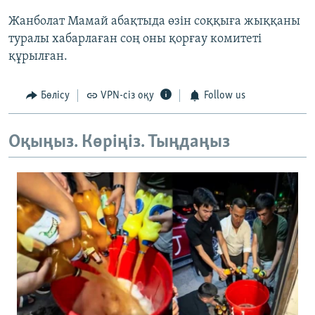
Жанболат Мамай абақтыда өзін соққыға жыққаны
туралы хабарлаған соң оны қорғау комитеті
құрылған.
Бөлісу
VPN-сіз оқу
Follow us
Оқыңыз. Көріңіз. Тыңдаңыз