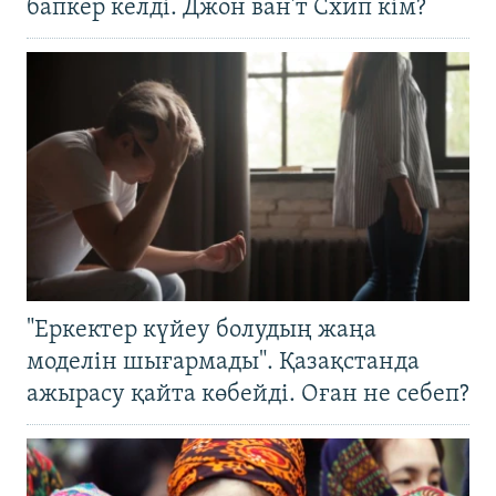
бапкер келді. Джон ван’т Схип кім?
"Еркектер күйеу болудың жаңа
моделін шығармады". Қазақстанда
ажырасу қайта көбейді. Оған не себеп?