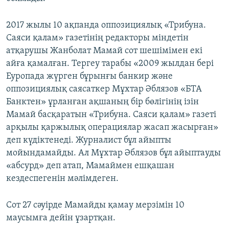
2017 жылы 10 ақпанда оппозициялық «Трибуна.
Саяси қалам» газетінің редакторы міндетін
атқарушы Жанболат Мамай сот шешімімен екі
айға қамалған. Тергеу тарабы «2009 жылдан бері
Еуропада жүрген бұрынғы банкир және
оппозициялық саясаткер Мұхтар Әблязов «БТА
Банктен» ұрланған ақшаның бір бөлігінің ізін
Мамай басқаратын «Трибуна. Саяси қалам» газеті
арқылы қаржылық операциялар жасап жасырған»
деп күдіктенеді. Журналист бұл айыпты
мойындамайды. Ал Мұхтар Әблязов бұл айыптауды
«абсурд» деп атап, Мамаймен ешқашан
кездеспегенін мәлімдеген.
Сот 27 сәуірде Мамайды қамау мерзімін 10
маусымға дейін ұзартқан.