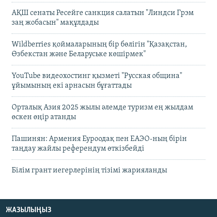
АҚШ сенаты Ресейге санкция салатын "Линдси Грэм
заң жобасын" мақұлдады
Wildberries қоймаларының бір бөлігін "Қазақстан,
Өзбекстан және Беларуське көшірмек"
YouTube видеохостинг қызметі "Русская община"
ұйымының екі арнасын бұғаттады
Орталық Азия 2025 жылы әлемде туризм ең жылдам
өскен өңір атанды
Пашинян: Армения Еуроодақ пен ЕАЭО-ның бірін
таңдау жайлы референдум өткізбейді
Білім грант иегерлерінің тізімі жарияланды
ЖАЗЫЛЫҢЫЗ