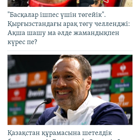
"Басқалар ішпес үшін төгейік".
Қырғызстандағы арақ төгу челленджі:
Ақша шашу ма әлде жамандықпен
күрес пе?
Қазақстан құрамасына шетелдік