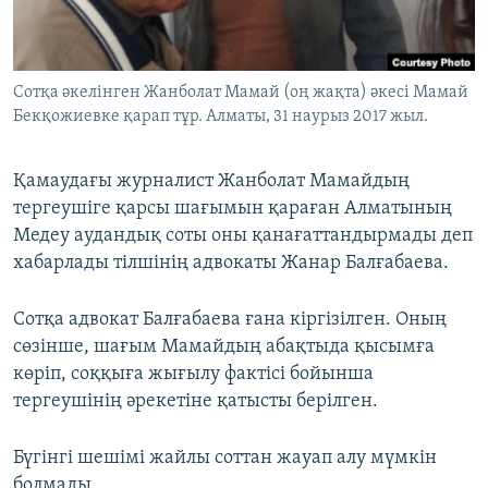
ЖАЗЫЛЫҢЫЗ
Сотқа әкелінген Жанболат Мамай (оң жақта) әкесі Мамай
Бекқожиевке қарап тұр. Алматы, 31 наурыз 2017 жыл.
Басқа тілдерде
Қамаудағы журналист Жанболат Мамайдың
тергеушіге қарсы шағымын қараған Алматының
Медеу аудандық соты оны қанағаттандырмады деп
хабарлады тілшінің адвокаты Жанар Балғабаева.
Сотқа адвокат Балғабаева ғана кіргізілген. Оның
сөзінше, шағым Мамайдың абақтыда қысымға
көріп, соққыға жығылу фактісі бойынша
тергеушінің әрекетіне қатысты берілген.
Бүгінгі шешімі жайлы соттан жауап алу мүмкін
болмады.