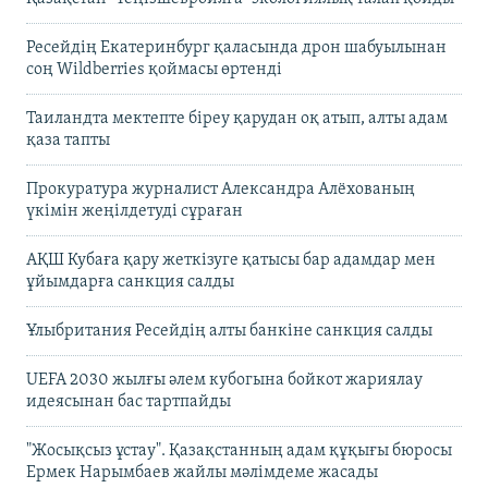
Ресейдің Екатеринбург қаласында дрон шабуылынан
соң Wildberries қоймасы өртенді
Таиландта мектепте біреу қарудан оқ атып, алты адам
қаза тапты
Прокуратура журналист Александра Алёхованың
үкімін жеңілдетуді сұраған
АҚШ Кубаға қару жеткізуге қатысы бар адамдар мен
ұйымдарға санкция салды
Ұлыбритания Ресейдің алты банкіне санкция салды
UEFA 2030 жылғы әлем кубогына бойкот жариялау
идеясынан бас тартпайды
"Жосықсыз ұстау". Қазақстанның адам құқығы бюросы
Ермек Нарымбаев жайлы мәлімдеме жасады