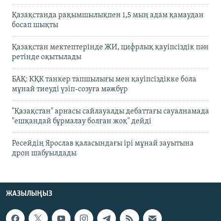
Қазақстанда рақымшылықпен 1,5 мың адам қамаудан
босап шықты
Қазақстан мектептерінде ЖИ, цифрлық қауіпсіздік пән
ретінде оқытылады
БАҚ: КҚК танкер тапшылығы мен қауіпсіздікке бола
мұнай тиеуді үзіп-созуға мәжбүр
"Қазақстан" арнасы сайлауалды дебаттағы сауалнамада
"ешқандай бұрмалау болған жоқ" дейді
Ресейдің Ярослав қаласындағы ірі мұнай зауытына
дрон шабуылдады
ЖАЗЫЛЫҢЫЗ