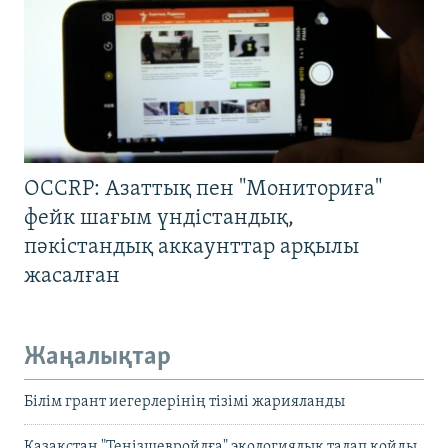
OCCRP: Азаттық пен "Мониториға"
фейк шағым үндістандық,
пәкістандық аккаунттар арқылы
жасалған
Жаңалықтар
Білім грант иегерлерінің тізімі жарияланды
Қазақстан "Теңізшевройлға" экологиялық талап қойды