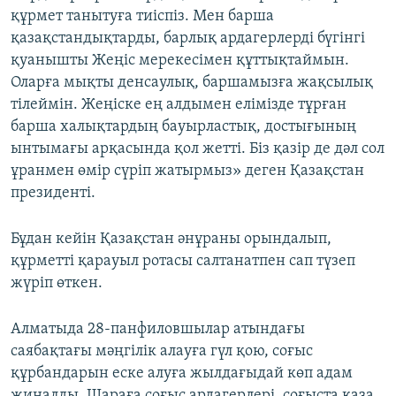
құрмет танытуға тиіспіз. Мен барша
қазақстандықтарды, барлық ардагерлерді бүгінгі
қуанышты Жеңіс мерекесімен құттықтаймын.
Оларға мықты денсаулық, баршамызға жақсылық
тілеймін. Жеңіске ең алдымен елімізде тұрған
барша халықтардың бауырластық, достығының
ынтымағы арқасында қол жетті. Біз қазір де дәл сол
ұранмен өмір сүріп жатырмыз» деген Қазақстан
президенті.
Бұдан кейін Қазақстан әнұраны орындалып,
құрметті қарауыл ротасы салтанатпен сап түзеп
жүріп өткен.
Алматыда 28-панфиловшылар атындағы
саябақтағы мәңгілік алауға гүл қою, соғыс
құрбандарын еске алуға жылдағыдай көп адам
жиналды. Шараға соғыс ардагерлері, соғыста қаза