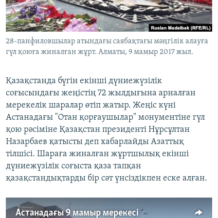
ЖАЗЫЛЫҢЫЗ
28-панфиловшылар атындағы саябақтағы мәңгілік алауға
гүл қоюға жиналған жұрт. Алматы, 9 мамыр 2017 жыл.
Басқа тілдерде
Қазақстанда бүгін екінші дүниежүзілік
соғысындағы жеңістің 72 жылдығына арналған
мерекелік шаралар өтіп жатыр. Жеңіс күні
Астанадағы "Отан қорғаушылар" монументіне гүл
қою рәсіміне Қазақстан президенті Нұрсұлтан
Назарбаев қатысты деп хабарлайды Азаттық
тілшісі. Шараға жиналған жұртшылық екінші
дүниежүзілік соғыста қаза тапқан
қазақстандықтарды бір сәт үнсіздікпен еске алған.
Астанадағы 9 мамыр мерекесі