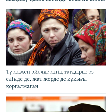
Түркімен әйелдерінің тағдыры: өз
елінде де, жат жерде де құқығы
қорғалмаған