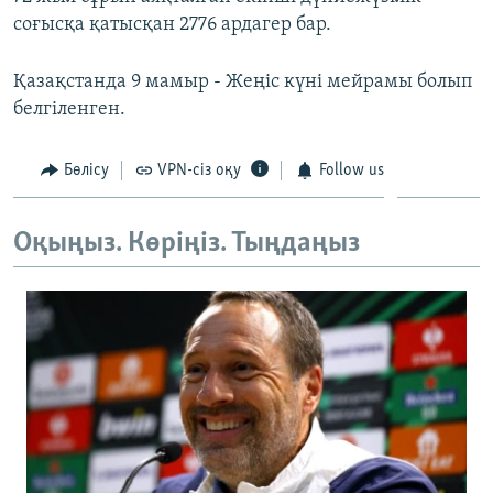
соғысқа қатысқан 2776 ардагер бар.
Қазақстанда 9 мамыр - Жеңіс күні мейрамы болып
белгіленген.
Бөлісу
VPN-сіз оқу
Follow us
Оқыңыз. Көріңіз. Тыңдаңыз