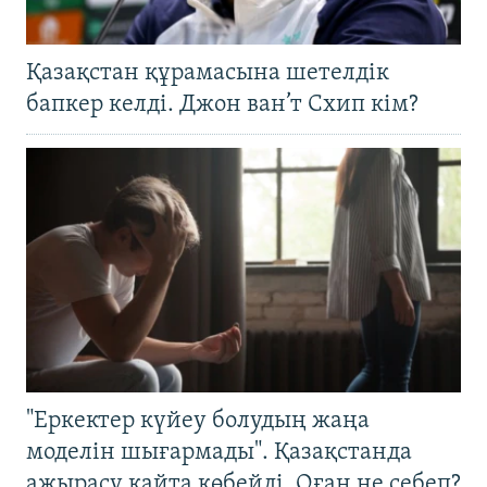
Қазақстан құрамасына шетелдік
бапкер келді. Джон ван’т Схип кім?
"Еркектер күйеу болудың жаңа
моделін шығармады". Қазақстанда
ажырасу қайта көбейді. Оған не себеп?