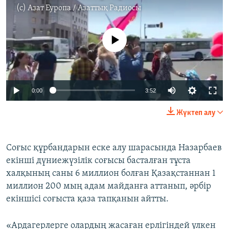
(c)
Азат Еуропа / Азаттық Радиосы
No media source currently available
0:00
3:52
Жүктеп алу
Соғыс құрбандарын еске алу шарасында Назарбаев
екінші дүниежүзілік соғысы басталған тұста
халқының саны 6 миллион болған Қазақстаннан 1
миллион 200 мың адам майданға аттанып, әрбір
екіншісі соғыста қаза тапқанын айтты.
«Ардагерлерге олардың жасаған ерлігіндей үлкен