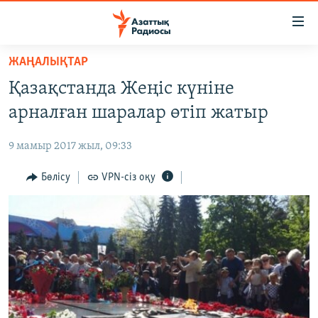
Accessibility
links
Skip
ЖАҢАЛЫҚТАР
to
ЖАҢАЛЫҚТАР
Қазақстанда Жеңіс күніне
main
САЯСАТ
content
арналған шаралар өтіп жатыр
AZATTYQTV
Skip
to
9 мамыр 2017 жыл, 09:33
ҚАҢТАР ОҚИҒАСЫ
main
АДАМ ҚҰҚЫҚТАРЫ
Бөлісу
VPN-сіз оқу
Navigation
Skip
ӘЛЕУМЕТ
to
ӘЛЕМ
Search
АРНАЙЫ ЖОБАЛАР
Русский