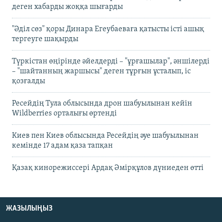
деген хабарды жоққа шығарды
"Әділ сөз" қоры Динара Егеубаеваға қатысты істі ашық
тергеуге шақырды
Түркістан өңірінде әйелдерді – "ұрғашылар", әншілерді
– "шайтанның жаршысы" деген тұрғын ұсталып, іс
қозғалды
Ресейдің Тула облысында дрон шабуылынан кейін
Wildberries орталығы өртенді
Киев пен Киев облысында Ресейдің әуе шабуылынан
кемінде 17 адам қаза тапқан
Қазақ кинорежиссері Ардақ Әмірқұлов дүниеден өтті
ЖАЗЫЛЫҢЫЗ