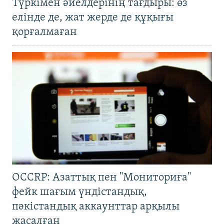
Түркімен әйелдерінің тағдыры: өз
елінде де, жат жерде де құқығы
қорғалмаған
OCCRP: Азаттық пен "Мониториға"
фейк шағым үндістандық,
пәкістандық аккаунттар арқылы
жасалған