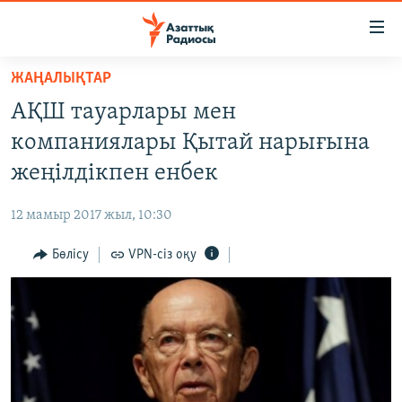
Accessibility
links
Skip
ЖАҢАЛЫҚТАР
to
ЖАҢАЛЫҚТАР
АҚШ тауарлары мен
main
САЯСАТ
content
компаниялары Қытай нарығына
AZATTYQTV
Skip
жеңілдікпен енбек
to
ҚАҢТАР ОҚИҒАСЫ
main
12 мамыр 2017 жыл, 10:30
АДАМ ҚҰҚЫҚТАРЫ
Navigation
Skip
Бөлісу
VPN-сіз оқу
ӘЛЕУМЕТ
to
ӘЛЕМ
Search
АРНАЙЫ ЖОБАЛАР
Русский