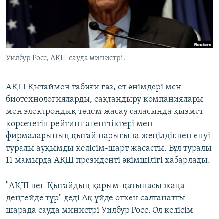
ЖАЗЫЛЫҢЫЗ
Басқа тілдерде
Уилбур Росс, АҚШ сауда министрі.
АҚШ Қытаймен табиғи газ, ет өнімдері мен
биотехнологияларды, сақтандыру компаниялары
мен электрондық төлем жасау саласында қызмет
көрсететін рейтинг агенттіктері мен
фирмаларының қытай нарығына жеңілдікпен енуі
туралы ауқымды келісім-шарт жасасты. Бұл туралы
11 мамырда АҚШ президенті әкімшілігі хабарлады.
"АҚШ пен Қытайдың қарым-қатынасы жаңа
деңгейде тұр" деді Ақ үйде өткен салтанатты
шарада сауда министрі Уилбур Росс. Ол келісім