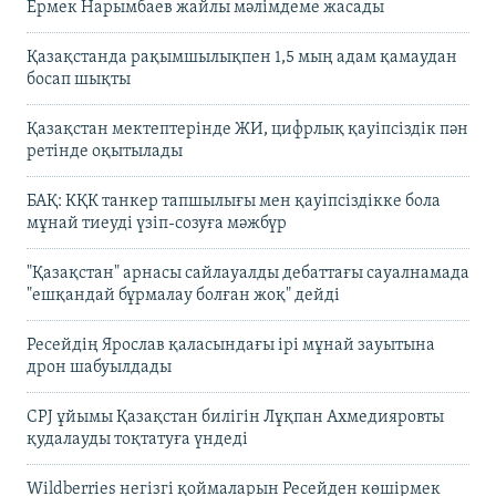
Ермек Нарымбаев жайлы мәлімдеме жасады
Қазақстанда рақымшылықпен 1,5 мың адам қамаудан
босап шықты
Қазақстан мектептерінде ЖИ, цифрлық қауіпсіздік пән
ретінде оқытылады
БАҚ: КҚК танкер тапшылығы мен қауіпсіздікке бола
мұнай тиеуді үзіп-созуға мәжбүр
"Қазақстан" арнасы сайлауалды дебаттағы сауалнамада
"ешқандай бұрмалау болған жоқ" дейді
Ресейдің Ярослав қаласындағы ірі мұнай зауытына
дрон шабуылдады
CPJ ұйымы Қазақстан билігін Лұқпан Ахмедияровты
қудалауды тоқтатуға үндеді
Wildberries негізгі қоймаларын Ресейден көшірмек