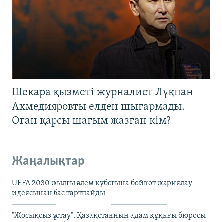
Шекара қызметі журналист Лұқпан
Ахмедияровты елден шығармады.
Оған қарсы шағым жазған кім?
Жаңалықтар
UEFA 2030 жылғы әлем кубогына бойкот жариялау
идеясынан бас тартпайды
"Жосықсыз ұстау". Қазақстанның адам құқығы бюросы