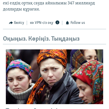
екі елдің ортақ сауда айналымы 347 миллиард
долларды құраған.
Бөлісу
VPN-сіз оқу
Follow us
Оқыңыз. Көріңіз. Тыңдаңыз