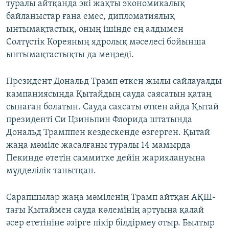
туралы айтқанда экі жақты экономикалық
байланыстар ғана емес, дипломатиялық
ынтымақтастық, оның ішінде ең алдымен
Солтүстік Кореяның ядролық мәселесі бойынша
ынтымақтастықты да меңзеді.
Президент Дональд Трамп өткен жылы сайлауалды
кампаниясында Қытайдың сауда саясатын қатаң
сынаған болатын. Сауда саясаты өткен айда Қытай
президенті Си Цзиньпин Флорида штатында
Дональд Трамппен кездескенде өзгерген. Қытай
жаңа мәміле жасалғаны туралы 14 мамырда
Пекинде өтетін саммитке дейін жариялануына
мүдделілік танытқан.
Сарапшылар жаңа мәміленің Трамп айтқан АҚШ-
тағы Қытаймен сауда көлемінің артуына қалай
әсер ететініне әзірге пікір білдірмеу отыр. Былтыр