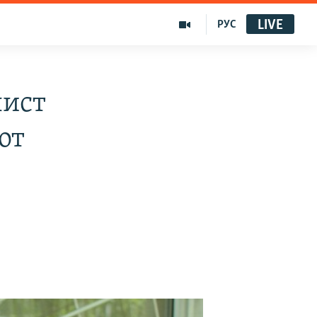
LIVE
РУС
лист
от