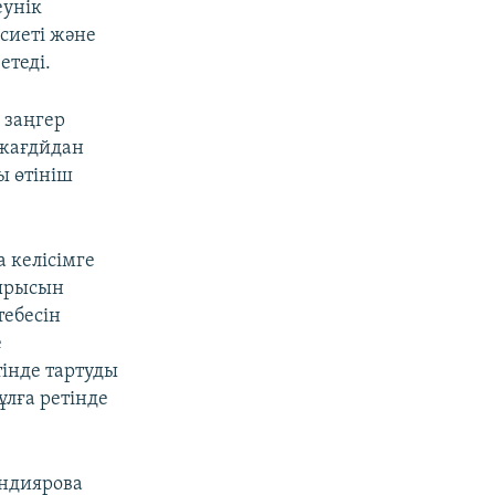
еунік
сиеті және
етеді.
н заңгер
 жағдйдан
ы өтініш
а келісімге
тырысын
тебесін
е
тінде тартуды
ұлға ретінде
андиярова