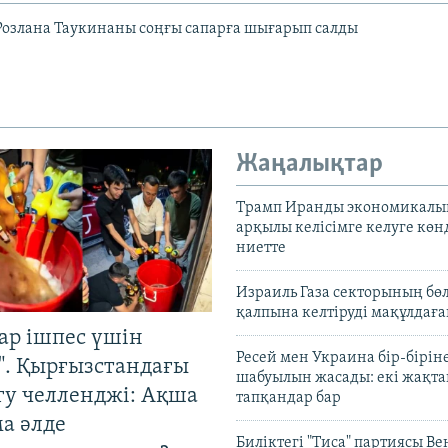
озлана Таукинаны соңғы сапарға шығарып салды
Жаңалықтар
Трамп Иранды экономикалы
арқылы келісімге келуге көн
ниетте
Израиль Газа секторының бөл
қалпына келтіруді мақұлдағ
ар ішпес үшін
Ресей мен Украина бір-біріне
". Қырғызстандағы
шабуылын жасады: екі жақта
гу челленджі: Ақша
тапқандар бар
а әлде
Биліктегі "Тиса" партиясы В