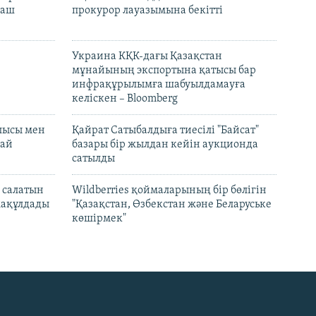
раш
прокурор лауазымына бекітті
Украина КҚК-дағы Қазақстан
мұнайының экспортына қатысы бар
инфрақұрылымға шабуылдамауға
келіскен – Bloomberg
лысы мен
Қайрат Сатыбалдыға тиесілі "Байсат"
най
базары бір жылдан кейін аукционда
сатылды
 салатын
Wildberries қоймаларының бір бөлігін
мақұлдады
"Қазақстан, Өзбекстан және Беларуське
көшірмек"