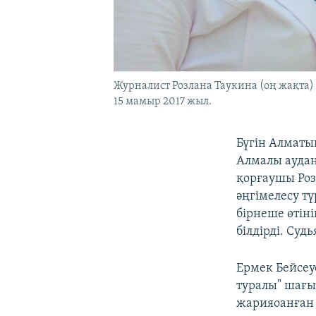
Журналист Розлана Таукина (оң жақта)
15 мамыр 2017 жыл.
Бүгін Алматы
Алмалы аудан
қорғаушы Роз
әңгімелесу тү
бірнеше өтіні
білдірді. Суд
Ермек Бейсеуо
туралы" шағы
жарияоанған 