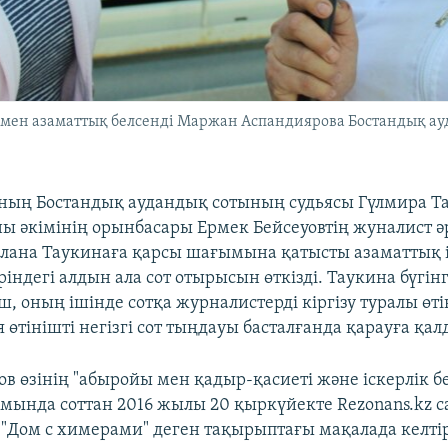
 мен азаматтық белсенді Маржан Аспандиярова Бостандық ау
ның Бостандық аудандық сотының судьясы Гүлмира Т
ы әкімінің орынбасары Ермек Бейсеуовтің жуналист ә
лана Таукинаға қарсы шағымына қатысты азаматтық 
ріндегі алдын ала сот отырысын өткізді. Таукина бүгін
ш, оның ішінде сотқа журналистерді кіргізу туралы өт
ья өтінішті негізгі сот тыңдауы басталғанда қарауға қа
в өзінің "абыройы мен қадыр-қасиеті және іскерлік б
мында соттан 2016 жылы 20 қыркүйекте Rezonans.kz 
"Дом с химерами" деген тақырыптағы мақалада келті