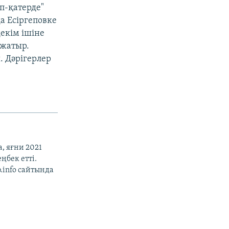
п-қатерде"
а Есіргеповке
екім ішіне
 жатыр.
. Дәрігерлер
, яғни 2021
ңбек етті.
b.info сайтында