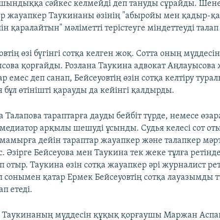
 шындыққа сәйкес келмейді деп тануды сұрайды. Шен
р жауапкер Таукинаны өзінің "абыройы мен қадыр-қа
лін қаралайтын" мәліметті терістеуге міндеттеуді талап 
втің өзі бүгінгі сотқа келген жоқ. Сотта оның мүддесі
сова қорғайды. Розлана Таукина адвокат Аңлауысова
р емес деп санап, Бейсеуовтің өзін сотқа келтіру турал
ья бұл өтінішті қарауды да кейінгі қалдырды.
 Талапова тараптарға дауды бейбіт түрде, немесе өзар
би медиатор арқылы шешуді ұсынды. Судья келесі сот о
2 мамырға дейін тараптар жауапкер және талапкер мәр
. Әзірге Бейсеуова мен Таукина тек жеке тұлға ретінд
 отыр. Таукина өзін сотқа жауапкер әрі журналист ре
Ол сонымен қатар Ермек Бейсеуовтің сотқа лауазымды т
п етеді.
а Таукинаның мүддесін құқық қорғаушы Маржан Асп