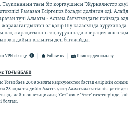
. Таукинаның тағы бір қорғаушысы "Журналистер қауі
екшісі Рамазан Есіргепов болады делінген еді. Алайд
араған түні Алматы - Астана бағытындағы пойызда әлд
 жаралағандықтан ол қазір Шу қаласында ауруханада
пышақ жарақатынан соң ауруханада операция жасалды
ық жағдайын қалыпты деп бағалайды.
VPN-сіз оқу
Follow us
Принтерден шығару
ис ТОҒЫЗБАЕВ
ис Тоғызбаев 2008 жылғы қыркүйектен бастап өмірінің соңына
ы 28 ақпанға дейін Азаттықтың Алматыдағы тілшісі ретінде е
тыққа дейін оппозициялық "Сөз" және "Азат" газеттерінде, ku
і болған.