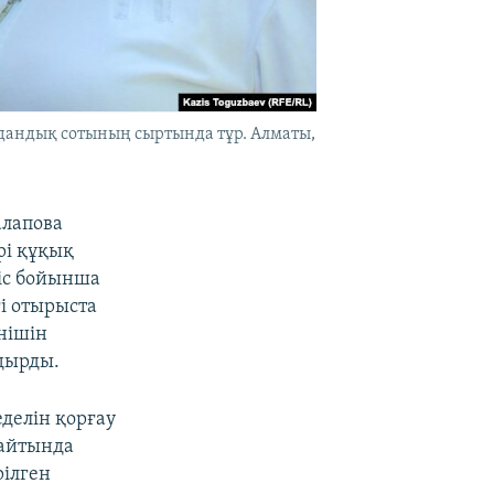
дандық сотының сыртында тұр. Алматы,
алапова
рі құқық
іс бойынша
гі отырыста
інішін
лдырды.
еделін қорғау
сайтында
рілген