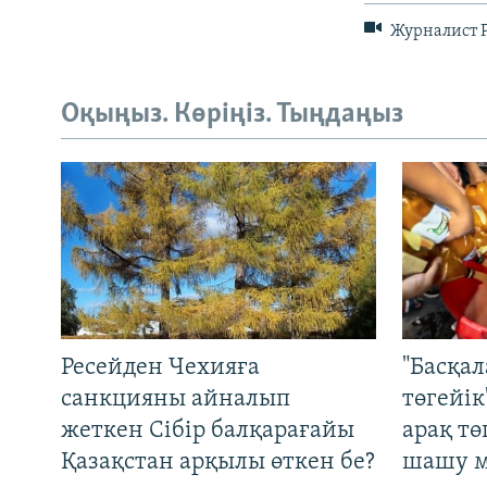
Журналист Р
Оқыңыз. Көріңіз. Тыңдаңыз
Ресейден Чехияға
"Басқал
санкцияны айналып
төгейік
жеткен Сібір балқарағайы
арақ тө
Қазақстан арқылы өткен бе?
шашу м