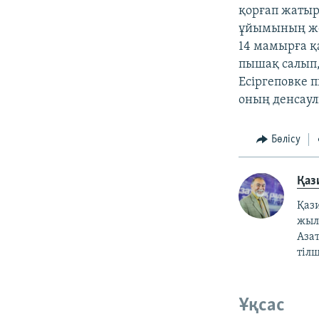
қорғап жатыр
ұйымының жет
14 мамырға қ
пышақ салып,
Есіргеповке 
оның денсаул
Бөлісу
Қаз
Қаз
жылғ
Азат
тілш
Ұқсас