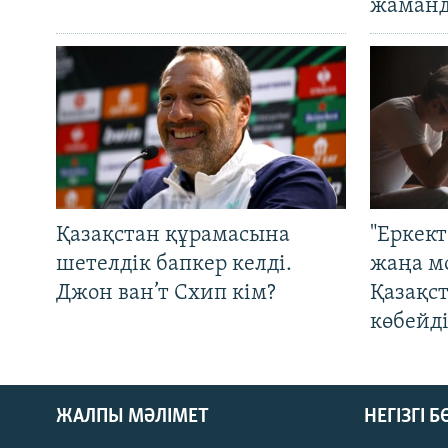
жаманд
Қазақстан құрамасына
"Еркек
шетелдік бапкер келді.
жаңа м
Джон ван’т Схип кім?
Қазақс
көбейді
ЖАЛПЫ МӘЛІМЕТ
НЕГІЗГІ 