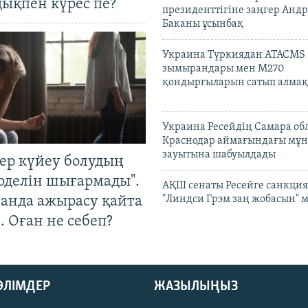
ықпен күрес пе?
президенттігіне заңгер Анд
Баканы ұсынбақ
Украина Түркиядан ATACMS
зымырандары мен M270
қондырғыларын сатып алмақ
Украина Ресейдің Самара об
Краснодар аймағындағы мұ
зауытына шабуылдады
тер күйеу болудың
оделін шығармады".
АҚШ сенаты Ресейге санкция
танда ажырасу қайта
"Линдси Грэм заң жобасын" 
. Оған не себеп?
БӨЛІМДЕР
ЖАЗЫЛЫҢЫЗ