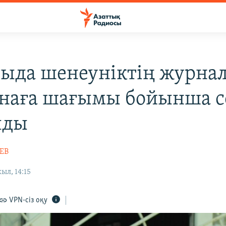
ыда шенеуніктің журна
наға шағымы бойынша с
лды
ЕВ
ыл, 14:15
VPN-сіз оқу