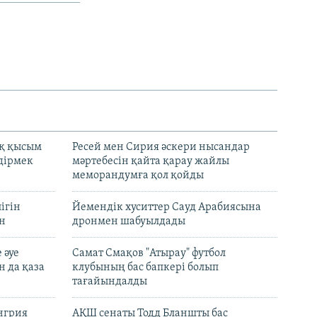
қ қысым
Ресей мен Сирия әскери нысандар
дірмек
мәртебесін қайта қарау жайлы
меморандумға қол қойды
ігін
Йемендік хуситтер Сауд Арабиясына
ан
дронмен шабуылдады
 әуе
Самат Смақов "Атырау" футбол
н да қаза
клубының бас бапкері болып
тағайындалды
енгрия
АҚШ сенаты Тодд Бланшты бас