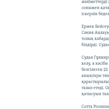
мәліметтерді
сонымен қата
іскерлік беде
Ермек Бейсеуо
Сәния Аңлауы
толық хабарда
білдірді. Суд
Судья Гұлмира
келу, я кәсі
белгілеген 2
анықтауы тиіс
қарастырылып
талап етеді. 
қатысуын тала
Сотта Розлан