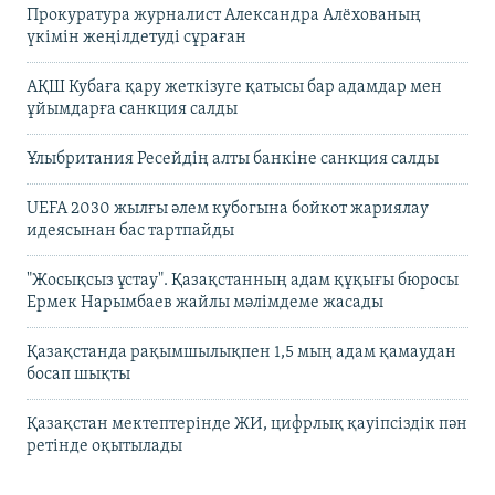
Прокуратура журналист Александра Алёхованың
үкімін жеңілдетуді сұраған
АҚШ Кубаға қару жеткізуге қатысы бар адамдар мен
ұйымдарға санкция салды
Ұлыбритания Ресейдің алты банкіне санкция салды
UEFA 2030 жылғы әлем кубогына бойкот жариялау
идеясынан бас тартпайды
"Жосықсыз ұстау". Қазақстанның адам құқығы бюросы
Ермек Нарымбаев жайлы мәлімдеме жасады
Қазақстанда рақымшылықпен 1,5 мың адам қамаудан
босап шықты
Қазақстан мектептерінде ЖИ, цифрлық қауіпсіздік пән
ретінде оқытылады