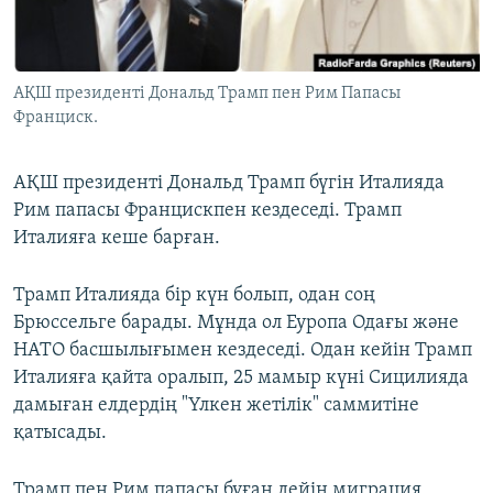
ЖАЗЫЛЫҢЫЗ
АҚШ президенті Дональд Трамп пен Рим Папасы
Франциск.
Басқа тілдерде
АҚШ президенті Дональд Трамп бүгін Италияда
Рим папасы Францискпен кездеседі. Трамп
Италияға кеше барған.
Трамп Италияда бір күн болып, одан соң
Брюссельге барады. Мұнда ол Еуропа Одағы және
НАТО басшылығымен кездеседі. Одан кейін Трамп
Италияға қайта оралып, 25 мамыр күні Сицилияда
дамыған елдердің "Үлкен жетілік" саммитіне
қатысады.
Трамп пен Рим папасы бұған дейін миграция,