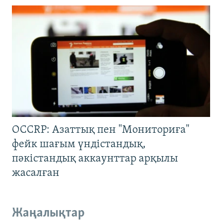
OCCRP: Азаттық пен "Мониториға"
фейк шағым үндістандық,
пәкістандық аккаунттар арқылы
жасалған
Жаңалықтар