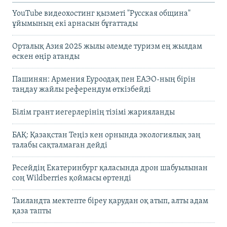
YouTube видеохостинг қызметі "Русская община"
ұйымының екі арнасын бұғаттады
Орталық Азия 2025 жылы әлемде туризм ең жылдам
өскен өңір атанды
Пашинян: Армения Еуроодақ пен ЕАЭО-ның бірін
таңдау жайлы референдум өткізбейді
Білім грант иегерлерінің тізімі жарияланды
БАҚ: Қазақстан Теңіз кен орнында экологиялық заң
талабы сақталмаған дейді
Ресейдің Екатеринбург қаласында дрон шабуылынан
соң Wildberries қоймасы өртенді
Таиландта мектепте біреу қарудан оқ атып, алты адам
қаза тапты