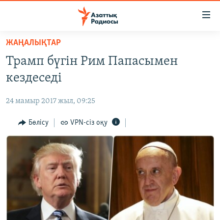
Accessibility
links
Skip
ЖАҢАЛЫҚТАР
to
ЖАҢАЛЫҚТАР
Трамп бүгін Рим Папасымен
main
САЯСАТ
content
кездеседі
AZATTYQTV
Skip
to
24 мамыр 2017 жыл, 09:25
ҚАҢТАР ОҚИҒАСЫ
main
АДАМ ҚҰҚЫҚТАРЫ
Бөлісу
VPN-сіз оқу
Navigation
Skip
ӘЛЕУМЕТ
to
ӘЛЕМ
Search
АРНАЙЫ ЖОБАЛАР
Русский