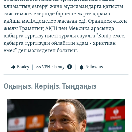
климаттың өзгеруі және мұсылмандарға қатысты
саясат мәселелерінде бірнеше мәрте қарама-
қайшы мәлімдемелер жасаған еді. Франциск өткен
жылы Трамптың АҚШ пен Мексика арасында
қабырға тұрғызу ниеті туралы сауалға "Көпір емес,
қабырға тұрғызуды ойлайтын адам - христиан
емес" деп мәлімдеген болатын.
Бөлісу
VPN-сіз оқу
Follow us
Оқыңыз. Көріңіз. Тыңдаңыз