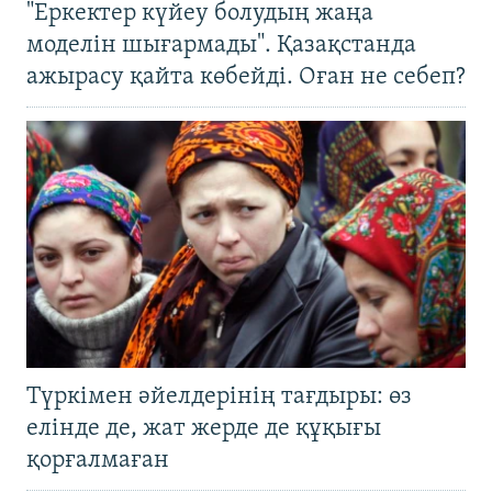
"Еркектер күйеу болудың жаңа
моделін шығармады". Қазақстанда
ажырасу қайта көбейді. Оған не себеп?
Түркімен әйелдерінің тағдыры: өз
елінде де, жат жерде де құқығы
қорғалмаған