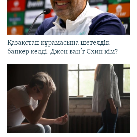
Қазақстан құрамасына шетелдік
бапкер келді. Джон ван’т Схип кім?