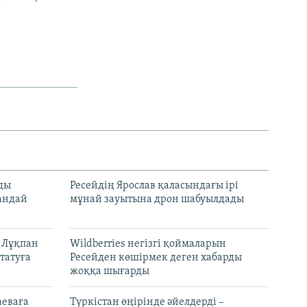
лды
Ресейдің Ярослав қаласындағы ірі
андай
мұнай зауытына дрон шабуылдады
н Лұқпан
Wildberries негізгі қоймаларын
татуға
Ресейден көшірмек деген хабарды
жоққа шығарды
аеваға
Түркістан өңірінде әйелдерді –