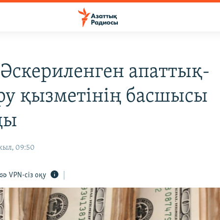
 Әскериленген апаттық-
ру қызметінің басшысы
ды
жыл, 09:50
VPN-сіз оқу