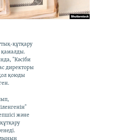
ттық-құтқару
 қамалды.
да, "Кәсіби
бас директоры
қол қоюды
ген.
лып,
іленгенін"
епшісі және
-құтқару
енеді.
алының