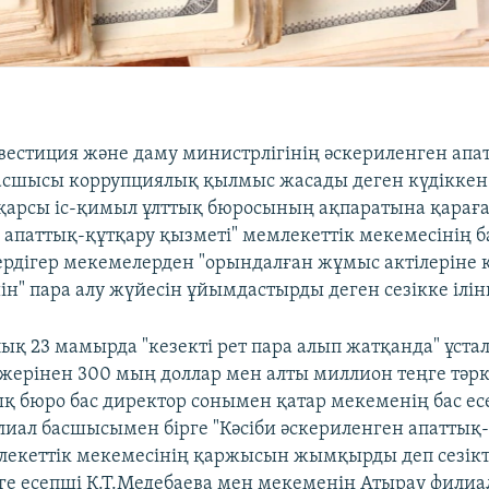
вестиция және даму министрлігінің әскериленген апа
асшысы коррупциялық қылмыс жасады деген күдіккен
қарсы іс-қимыл ұлттық бюросының ақпаратына қараған
 апаттық-құтқару қызметі" мемлекеттік мекемесінің 
рдігер мекемелерден "орындалған жұмыс актілеріне 
ін" пара алу жүйесін ұйымдастырды деген сезікке ілін
ық 23 мамырда "кезекті рет пара алып жатқанда" ұста
жерінен 300 мың доллар мен алты миллион теңге тәрк
ық бюро бас директор сонымен қатар мекеменің бас ес
иал басшысымен бірге "Кәсіби әскериленген апаттық
лекеттік мекемесінің қаржысын жымқырды деп сезікт
ге есепші К.Т.Медебаева мен мекеменің Атырау фили