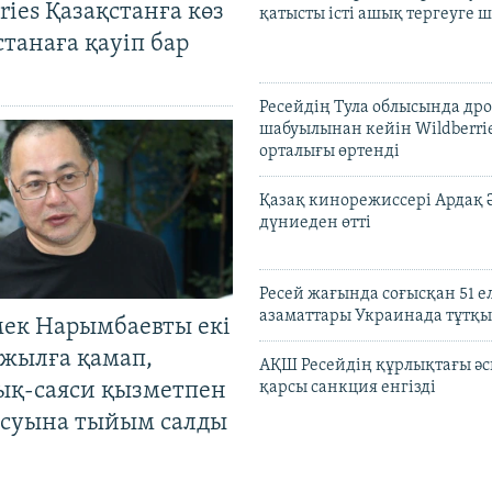
ries Қазақстанға көз
қатысты істі ашық тергеуге
Астанаға қауіп бар
Ресейдің Тула облысында др
шабуылынан кейін Wildberri
орталығы өртенді
Қазақ кинорежиссері Ардақ 
дүниеден өтті
Ресей жағында соғысқан 51 е
азаматтары Украинада тұтқы
мек Нарымбаевты екі
жылға қамап,
АҚШ Ресейдің құрлықтағы әс
ық-саяси қызметпен
қарсы санкция енгізді
суына тыйым салды