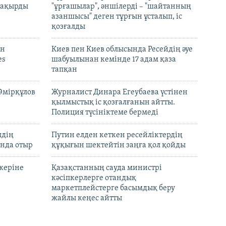
 шақырды
"ұрғашылар", әншілерді – "шайтанның
азаншысы" деген тұрғын ұсталып, іс
қозғалды
он
Киев пен Киев облысында Ресейдің әуе
es
шабуылынан кемінде 17 адам қаза
тапқан
Әмірқұлов
Журналист Динара Егеубаева үстінен
қылмыстық іс қозғалғанын айтты.
Полиция түсініктеме бермеді
лдің
Путин елден кеткен ресейліктердің
нда отыр
құқығын шектейтін заңға қол қойды
керіне
Қазақстанның сауда министрі
кәсіпкерлерге отандық
маркетплейстерге басымдық беру
жайлы кеңес айтты