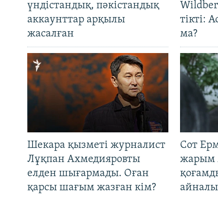
үндістандық, пәкістандық
Wildber
аккаунттар арқылы
тікті: 
жасалған
ма?
Шекара қызметі журналист
Сот Ер
Лұқпан Ахмедияровты
жарым 
елден шығармады. Оған
қоғамд
қарсы шағым жазған кім?
айналы