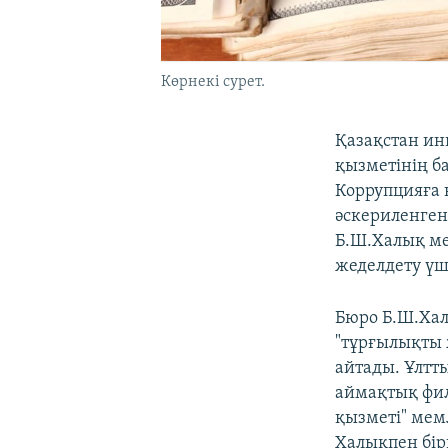
Көрнекі сурет.
Қазақстан ин
қызметінің б
Коррупцияға 
әскериленген
Б.Ш.Халық ме
жеделдету үш
Бюро Б.Ш.Хал
"тұрғылықты 
айтады. Ұлтт
аймақтық фил
қызметі" мем
Халықпен бір