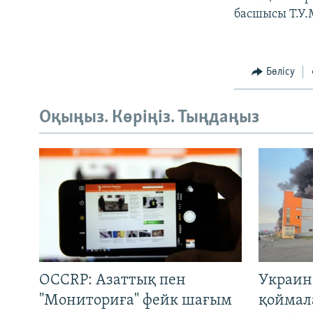
басшысы Т.У.
Бөлісу
Оқыңыз. Көріңіз. Тыңдаңыз
OCCRP: Азаттық пен
Украин
"Мониториға" фейк шағым
қоймал