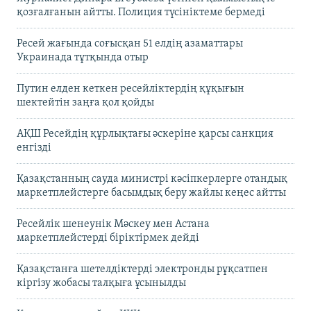
қозғалғанын айтты. Полиция түсініктеме бермеді
Ресей жағында соғысқан 51 елдің азаматтары
Украинада тұтқында отыр
Путин елден кеткен ресейліктердің құқығын
шектейтін заңға қол қойды
АҚШ Ресейдің құрлықтағы әскеріне қарсы санкция
енгізді
Қазақстанның сауда министрі кәсіпкерлерге отандық
маркетплейстерге басымдық беру жайлы кеңес айтты
Ресейлік шенеунік Мәскеу мен Астана
маркетплейстерді біріктірмек дейді
Қазақстанға шетелдіктерді электронды рұқсатпен
кіргізу жобасы талқыға ұсынылды