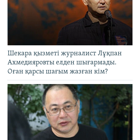
Шекара қызметі журналист Лұқпан
Ахмедияровты елден шығармады.
Оған қарсы шағым жазған кім?