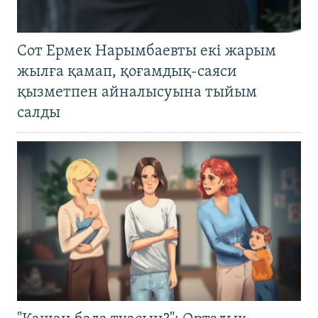
Сот Ермек Нарымбаевты екі жарым
жылға қамап, қоғамдық-саяси
қызметпен айналысуына тыйым
салды