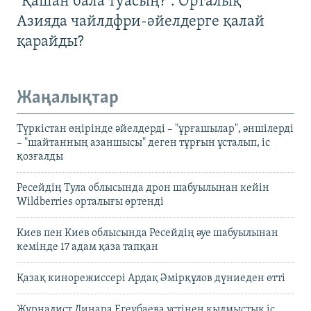
"Қашан бала туасың?": Орталық
Азияда чайлдфри-әйелдерге қалай
қарайды?
Жаңалықтар
Түркістан өңірінде әйелдерді – "ұрғашылар", әншілерді
– "шайтанның азаншысы" деген тұрғын ұсталып, іс
қозғалды
Ресейдің Тула облысында дрон шабуылынан кейін
Wildberries орталығы өртенді
Киев пен Киев облысында Ресейдің әуе шабуылынан
кемінде 17 адам қаза тапқан
Қазақ кинорежиссері Ардақ Әмірқұлов дүниеден өтті
Журналист Динара Егеубаева үстінен қылмыстық іс