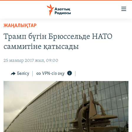
Accessibility
links
Skip
ЖАҢАЛЫҚТАР
to
ЖАҢАЛЫҚТАР
Трамп бүгін Брюссельде НАТО
main
САЯСАТ
content
саммитіне қатысады
AZATTYQTV
Skip
to
25 мамыр 2017 жыл, 09:00
ҚАҢТАР ОҚИҒАСЫ
main
АДАМ ҚҰҚЫҚТАРЫ
Бөлісу
VPN-сіз оқу
Navigation
Skip
ӘЛЕУМЕТ
to
ӘЛЕМ
Search
АРНАЙЫ ЖОБАЛАР
Русский