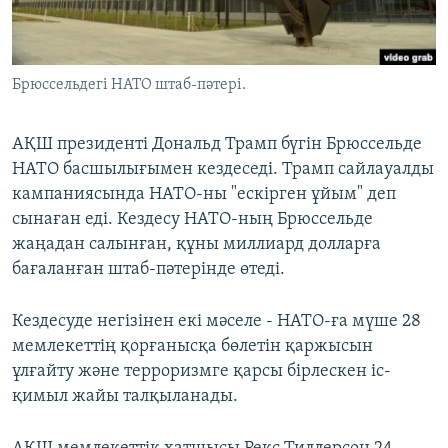
ЖАЗЫЛЫҢЫЗ
Брюссельдегі НАТО штаб-пәтері.
Басқа тілдерде
АҚШ президенті Дональд Трамп бүгін Брюссельде
НАТО басшылығымен кездеседі. Трамп сайлауалды
кампаниясында НАТО-ны "ескірген ұйым" деп
сынаған еді. Кездесу НАТО-ның Брюссельде
жаңадан салынған, құны миллиард долларға
бағаланған штаб-пәтерінде өтеді.
Кездесуде негізінен екі мәселе - НАТО-ға мүше 28
мемлекеттің қорғанысқа бөлетін қаржысын
ұлғайту және терроризмге қарсы бірлескен іс-
қимыл жайы талқыланады.