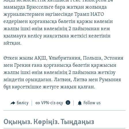
АҚШ мемлекеттік хатшысы Рекс Тиллерсон 24
мамырда Брюссельге бара жатқан жолында
журналистермен әңгімесінде Трамп НАТО
елдерімен қорғанысқа бөлетін қаржы көлемін
жалпы ішкі өнім көлемінің 2 пайызынан кем
қылмауға келісу мақсатына жеткісі келетінін
айтқан.
Өткен жылы АҚШ, Ұлыбритания, Польша, Эстония
мен Грекия ғана қорғанысқа бөлетін қаржысын
жалпы ішкі өнім көлемінің 2 пайызына жеткізу
міндетін орындаған. Латвия, Литва мен Румыния
бұл көрсеткішке жетуге жақын қалған.
Бөлісу
VPN-сіз оқу
Follow us
Оқыңыз. Көріңіз. Тыңдаңыз