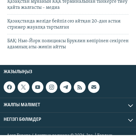
Қазақстан мұнайын КҚК терминалынан танкерге тиеу
қайта жалғасты – медиа
Қазақстанда желіде бейпіл сөз айтқан 20-дан астам
стример жауапқа тартылған
БАҚ: Нью-Йорк полициясы Бруклин көпірінен секірген
адамның аты-жөнін айтты
ЖАЗЫЛЫҢЫЗ
ЖАЛПЫ МӘЛІМЕТ
НЕГІЗГІ БӨЛІМДЕР
Азат Еуропа / Азаттық радиосы © 2026, Inc. | Барлық