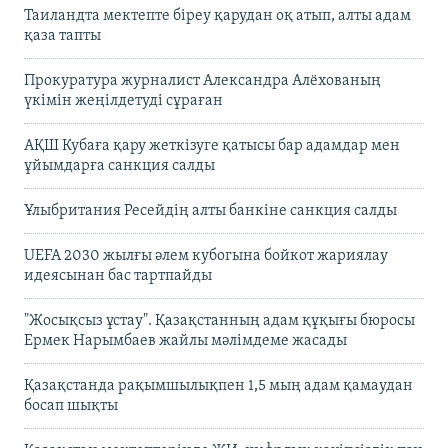
Таиландта мектепте біреу қарудан оқ атып, алты адам
қаза тапты
Прокуратура журналист Александра Алёхованың
үкімін жеңілдетуді сұраған
АҚШ Кубаға қару жеткізуге қатысы бар адамдар мен
ұйымдарға санкция салды
Ұлыбритания Ресейдің алты банкіне санкция салды
UEFA 2030 жылғы әлем кубогына бойкот жариялау
идеясынан бас тартпайды
"Жосықсыз ұстау". Қазақстанның адам құқығы бюросы
Ермек Нарымбаев жайлы мәлімдеме жасады
Қазақстанда рақымшылықпен 1,5 мың адам қамаудан
босап шықты