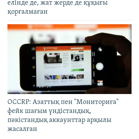
елінде де, жат жерде де құқығы
қорғалмаған
OCCRP: Азаттық пен "Мониториға"
фейк шағым үндістандық,
пәкістандық аккаунттар арқылы
жасалған