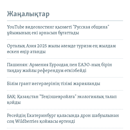
Жаңалықтар
YouTube видеохостинг қызметі "Русская община"
ұйымының екі арнасын бұғаттады
Орталық Азия 2025 жылы әлемде туризм ең жылдам
өскен өңір атанды
Пашинян: Армения Еуроодақ пен ЕАЭО-ның бірін
таңдау жайлы референдум өткізбейді
Білім грант иегерлерінің тізімі жарияланды
БАҚ: Қазақстан "Теңізшевройлға" экологиялық талап
қойды
Ресейдің Екатеринбург қаласында дрон шабуылынан
соң Wildberries қоймасы өртенді