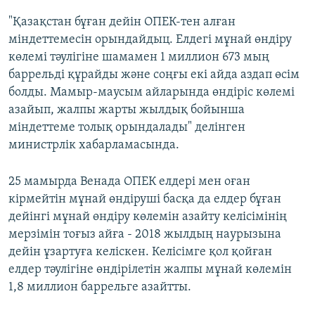
"Қазақстан бұған дейін ОПЕК-тен алған
міндеттемесін орындайдыц. Елдегі мұнай өндіру
көлемі тәулігіне шамамен 1 миллион 673 мың
баррельді құрайды және соңғы екі айда аздап өсім
болды. Мамыр-маусым айларында өндіріс көлемі
азайып, жалпы жарты жылдық бойынша
міндеттеме толық орындалады" делінген
министрлік хабарламасында.
25 мамырда Венада ОПЕК елдері мен оған
кірмейтін мұнай өндіруші басқа да елдер бұған
дейінгі мұнай өндіру көлемін азайту келісімінің
мерзімін тоғыз айға - 2018 жылдың наурызына
дейін ұзартуға келіскен. Келісімге қол қойған
елдер тәулігіне өндірілетін жалпы мұнай көлемін
1,8 миллион баррельге азайтты.