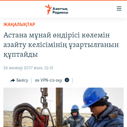
Accessibility
links
Skip
ЖАҢАЛЫҚТАР
to
ЖАҢАЛЫҚТАР
Астана мұнай өндірісі көлемін
main
САЯСАТ
content
азайту келісімінің ұзартылғанын
AZATTYQTV
Skip
құптайды
to
ҚАҢТАР ОҚИҒАСЫ
main
26 мамыр 2017 жыл, 12:15
АДАМ ҚҰҚЫҚТАРЫ
Navigation
Skip
Бөлісу
VPN-сіз оқу
ӘЛЕУМЕТ
to
ӘЛЕМ
Search
АРНАЙЫ ЖОБАЛАР
Русский