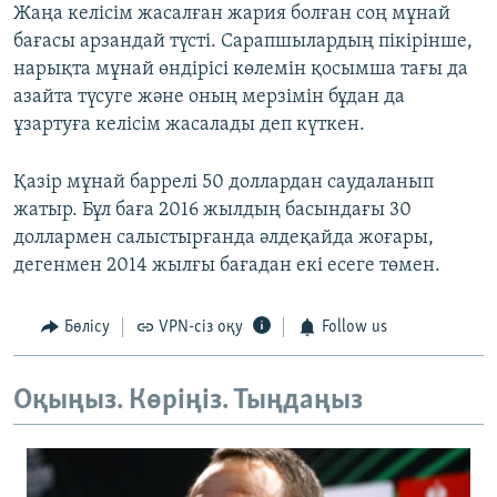
Жаңа келісім жасалған жария болған соң мұнай
бағасы арзандай түсті. Сарапшылардың пікірінше,
нарықта мұнай өндірісі көлемін қосымша тағы да
азайта түсуге және оның мерзімін бұдан да
ұзартуға келісім жасалады деп күткен.
Қазір мұнай баррелі 50 доллардан саудаланып
жатыр. Бұл баға 2016 жылдың басындағы 30
доллармен салыстырғанда әлдеқайда жоғары,
дегенмен 2014 жылғы бағадан екі есеге төмен.
Бөлісу
VPN-сіз оқу
Follow us
Оқыңыз. Көріңіз. Тыңдаңыз