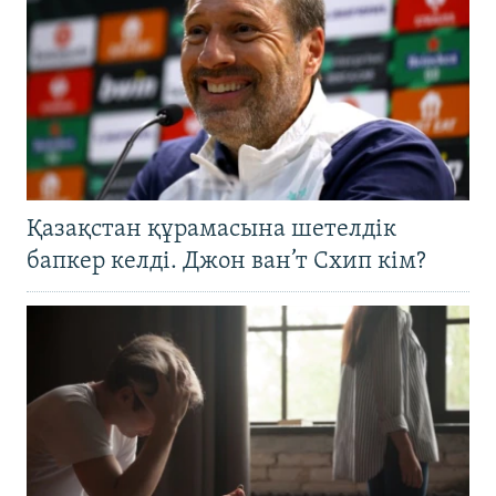
Қазақстан құрамасына шетелдік
бапкер келді. Джон ван’т Схип кім?