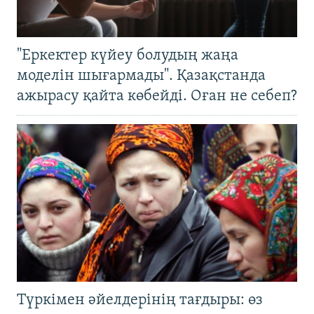
"Еркектер күйеу болудың жаңа
моделін шығармады". Қазақстанда
ажырасу қайта көбейді. Оған не себеп?
Түркімен әйелдерінің тағдыры: өз