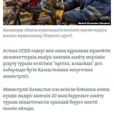
ЖАЗЫЛЫҢЫЗ
Басқа тілдерде
Қызылорда облысы аумағындағы кеніште мұнай өндіріп
жатқан жұмысшылар (Көрнекі сурет).
Астана ОПЕК елдері мен оның құрамына кірмейтін
мемлекеттердің өндіріс көлемін азайту мерзімін
ұзарту туралы келісімін "құптап, қолдайды" деп
хабарлады бүгін Қазақстанның энергетика
министрлігі.
Министрлік Қазақстан осы келісім бойынша өзінің
күндік өндіріс көлемін 20 мың баррельге азайту
туралы міндеттемесін орындай беруге ниетті
екенін айтады.