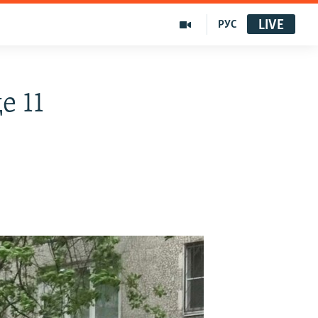
LIVE
РУС
е 11