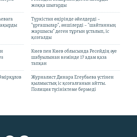
жоққа шығарды
аеваға
Түркістан өңірінде әйелдерді –
 шақырды
"ұрғашылар", әншілерді – "шайтанның
жаршысы" деген тұрғын ұсталып, іс
қозғалды
он
Киев пен Киев облысында Ресейдің әуе
es
шабуылынан кемінде 17 адам қаза
тапқан
Әмірқұлов
Журналист Динара Егеубаева үстінен
қылмыстық іс қозғалғанын айтты.
Полиция түсініктеме бермеді