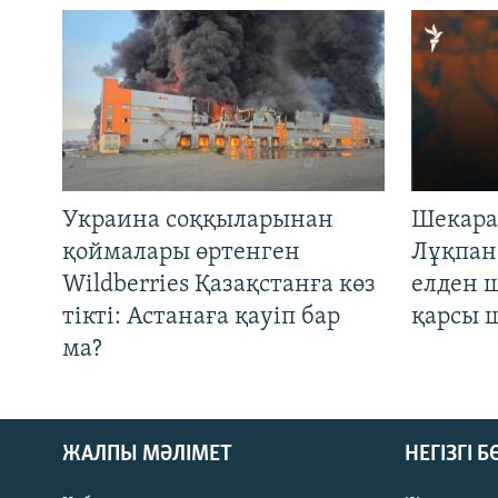
Украина соққыларынан
Шекара
қоймалары өртенген
Лұқпан
Wildberries Қазақстанға көз
елден 
тікті: Астанаға қауіп бар
қарсы 
ма?
ЖАЛПЫ МӘЛІМЕТ
НЕГІЗГІ 