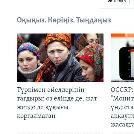
Бөлісу
Оқыңыз. Көріңіз. Тыңдаңыз
Түркімен әйелдерінің
OCCRP:
тағдыры: өз елінде де, жат
"Монит
жерде де құқығы
үндіст
қорғалмаған
аккаун
жасалғ