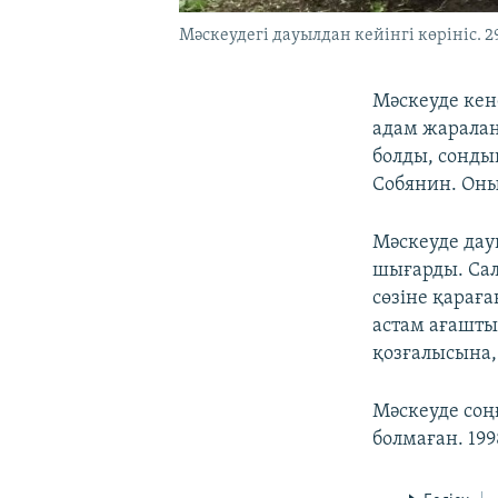
Мәскеудегі дауылдан кейінгі көрініс. 
Мәскеуде кен
адам жаралан
болды, сонды
Собянин. Оны
Мәскеуде дауы
шығарды. Сал
сөзіне қарағ
астам ағашты
қозғалысына, 
Мәскеуде соң
болмаған. 199