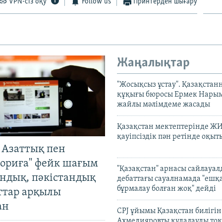
VPN-сіз оқу
Follow us
Принтерден шығару
Жаңалықтар
"Жосықсыз ұстау". Қазақста
құқығы бюросы Ермек Нары
жайлы мәлімдеме жасады
Қазақстан мектептерінде Ж
қауіпсіздік пән ретінде оқы
 Азаттық пен
ориға" фейк шағым
"Қазақстан" арнасы сайлауа
андық, пәкістандық
дебаттағы сауалнамада "ешқ
бұрмалау болған жоқ" дейді
ттар арқылы
ан
CPJ ұйымы Қазақстан билігі
Ахмедияровты қудалауды тоқ