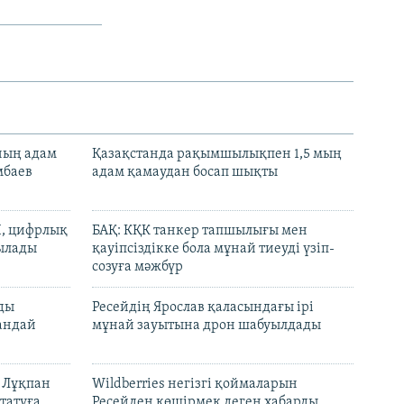
нның адам
Қазақстанда рақымшылықпен 1,5 мың
мбаев
адам қамаудан босап шықты
И, цифрлық
БАҚ: КҚК танкер тапшылығы мен
тылады
қауіпсіздікке бола мұнай тиеуді үзіп-
созуға мәжбүр
лды
Ресейдің Ярослав қаласындағы ірі
андай
мұнай зауытына дрон шабуылдады
н Лұқпан
Wildberries негізгі қоймаларын
татуға
Ресейден көшірмек деген хабарды