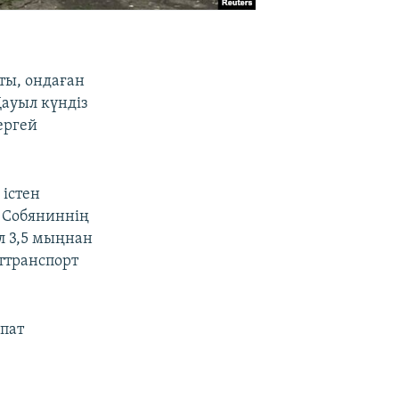
ты, ондаған
ауыл күндіз
ергей
 істен
. Собяниннің
л 3,5 мыңнан
ттранспорт
апат