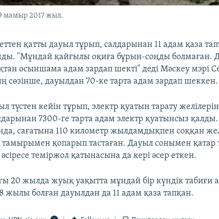
29 мамыр 2017 жыл.
еттен қатты дауыл тұрып, салдарынан 11 адам қаза тап
ды. "Мұндай қайғылы оқиға бұрын-соңды болмаған. Д
қтан осыншама адам зардап шекті" деді Мәскеу мэрі С
ң сөзінше, дауылдан 70-ке тарта адам зардап шеккен.
л түстен кейін тұрып, электр қуатын тарату желілерін
дарынан 7300-ге тарта адам электр қуатынсыз қалды
анда, сағатына 110 километр жылдамдықпен соққан же
 тамырымен қопарып тастаған. Дауыл сонымен қатар 
әсіресе теміржол қатынасына да кері әсер еткен.
ғы 20 жылда жуық уақытта мұндай бір күндік табиғи 
8 жылы болған дауылдан да 11 адам қаза тапқан.