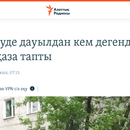
уде дауылдан кем дегенд
қаза тапты
жыл, 07:15
VPN-сіз оқу