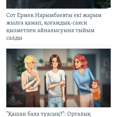
Сот Ермек Нарымбаевты екі жарым
жылға қамап, қоғамдық-саяси
қызметпен айналысуына тыйым
салды
"Қашан бала туасың?": Орталық