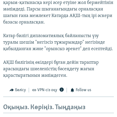
қарым-қатынасқа кері әсер етуіне жол бермейтінін
мәлімдеді. Парсы шығанағындағы орналасқан
шағын ғана мемлекет Катарда АҚШ-тың ірі әскери
базасы орналасқан.
Катар билігі дипломатиялық байланысты үзу
туралы шешім "негізсіз тұжырымдар" негізінде
қабылданған және "орынсыз әрекет" деп есептейді.
АҚШ билігінің өкілдері бұған дейін тараптар
арасындағы шиеленістің бәсеңдету жағын
қарастыратынын мәлімдеген.
Бөлісу
VPN-сіз оқу
Follow us
Оқыңыз. Көріңіз. Тыңдаңыз