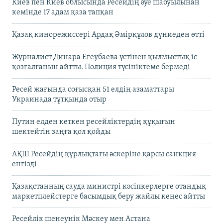
Киев пен Киев облысында Ресейдің әуе шабуылынан
кемінде 17 адам қаза тапқан
Қазақ кинорежиссері Ардақ Әмірқұлов дүниеден өтті
Журналист Динара Егеубаева үстінен қылмыстық іс
қозғалғанын айтты. Полиция түсініктеме бермеді
Ресей жағында соғысқан 51 елдің азаматтары
Украинада тұтқында отыр
Путин елден кеткен ресейліктердің құқығын
шектейтін заңға қол қойды
АҚШ Ресейдің құрлықтағы әскеріне қарсы санкция
енгізді
Қазақстанның сауда министрі кәсіпкерлерге отандық
маркетплейстерге басымдық беру жайлы кеңес айтты
Ресейлік шенеунік Мәскеу мен Астана