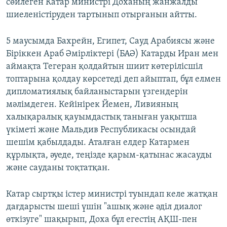
сөйлеген Катар министрі Доханың жанжалды
шиеленістіруден тартынып отырғанын айтты.
5 маусымда Бахрейн, Египет, Сауд Арабиясы және
Біріккен Араб Әмірліктері (БАӘ) Катарды Иран мен
аймақта Тегеран қолдайтын шиит көтерілісшіл
топтарына қолдау көрсетеді деп айыптап, бұл елмен
дипломатиялық байланыстарын үзгендерін
мәлімдеген. Кейінірек Йемен, Ливияның
халықаралық қауымдастық таныған уақытша
үкіметі және Мальдив Республикасы осындай
шешім қабылдады. Аталған елдер Катармен
құрлықта, әуеде, теңізде қарым-қатынас жасауды
және сауданы тоқтатқан.
Катар сыртқы істер министрі туындап келе жатқан
дағдарысты шеші үшін "ашық және әділ диалог
өткізуге" шақырып, Доха бұл егестің АҚШ-пен