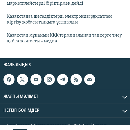
маркетплейстерді біріктірмек дейді
Қазақстанға шетелдіктерді электронды рұқсатпен
кіргізу жобасы талқыға ұсынылды
Қазақстан мұнайын КҚК терминалынан танкерге тиеу
қайта жалғасты – медиа
ЖАЗЫЛЫҢЫЗ
ЖАЛПЫ МӘЛІМЕТ
НЕГІЗГІ БӨЛІМДЕР
Азат Еуропа / Азаттық радиосы © 2026, Inc. | Барлық