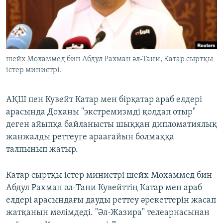
ЖАЗЫЛЫҢЫЗ
Басқа тілдерде
шейх Мохаммед бин Абдул Рахман әл-Тани, Катар сыртқы
істер министрі.
АҚШ пен Кувейт Катар мен бірқатар араб елдері
арасында Доханы "экстремизмді қолдап отыр"
деген айыпқа байланысты шыққан дипломатиялық
жанжалды реттеуге араағайын болмаққа
талпынып жатыр.
Катар сыртқы істер министрі шейх Мохаммед бин
Абдул Рахман әл-Тани Кувейттің Катар мен араб
елдері арасындағы дауды реттеу әрекеттерін жасап
жатқанын мәлімдеді. "Әл-Жазира" телеарнасынан