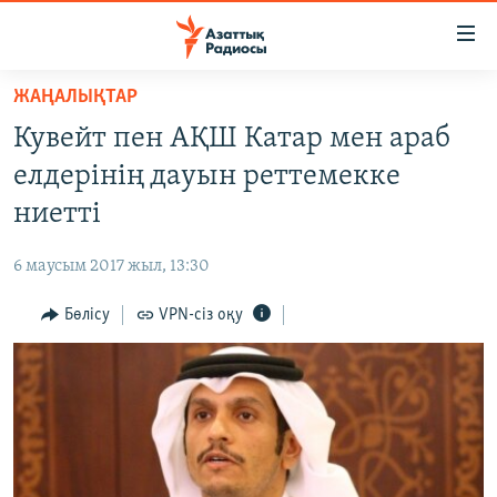
Accessibility
links
Skip
ЖАҢАЛЫҚТАР
to
ЖАҢАЛЫҚТАР
Кувейт пен АҚШ Катар мен араб
main
САЯСАТ
content
елдерінің дауын реттемекке
AZATTYQTV
Skip
ниетті
to
ҚАҢТАР ОҚИҒАСЫ
main
6 маусым 2017 жыл, 13:30
АДАМ ҚҰҚЫҚТАРЫ
Navigation
Skip
Бөлісу
VPN-сіз оқу
ӘЛЕУМЕТ
to
ӘЛЕМ
Search
АРНАЙЫ ЖОБАЛАР
Русский