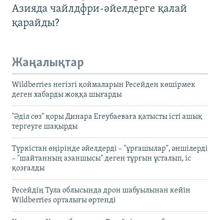
Азияда чайлдфри-әйелдерге қалай
қарайды?
Жаңалықтар
Wildberries негізгі қоймаларын Ресейден көшірмек
деген хабарды жоққа шығарды
"Әділ сөз" қоры Динара Егеубаеваға қатысты істі ашық
тергеуге шақырды
Түркістан өңірінде әйелдерді – "ұрғашылар", әншілерді
– "шайтанның азаншысы" деген тұрғын ұсталып, іс
қозғалды
Ресейдің Тула облысында дрон шабуылынан кейін
Wildberries орталығы өртенді