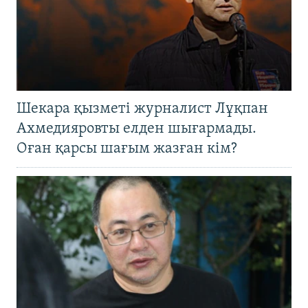
Шекара қызметі журналист Лұқпан
Ахмедияровты елден шығармады.
Оған қарсы шағым жазған кім?