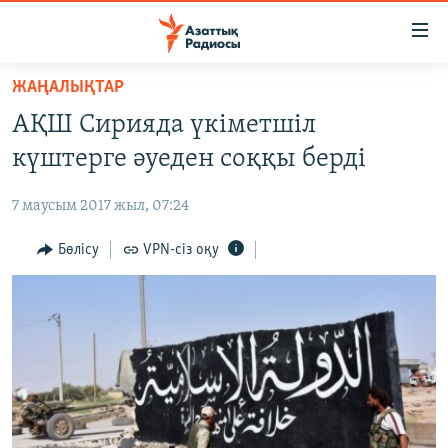
Accessibility
links
Skip
ЖАҢАЛЫҚТАР
to
ЖАҢАЛЫҚТАР
АҚШ Сирияда үкіметшіл
main
САЯСАТ
content
күштерге әуеден соққы берді
AZATTYQTV
Skip
to
7 маусым 2017 жыл, 07:24
ҚАҢТАР ОҚИҒАСЫ
main
АДАМ ҚҰҚЫҚТАРЫ
Бөлісу
VPN-сіз оқу
Navigation
Skip
ӘЛЕУМЕТ
to
ӘЛЕМ
Search
АРНАЙЫ ЖОБАЛАР
Русский