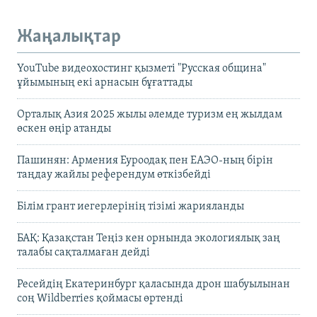
Жаңалықтар
YouTube видеохостинг қызметі "Русская община"
ұйымының екі арнасын бұғаттады
Орталық Азия 2025 жылы әлемде туризм ең жылдам
өскен өңір атанды
Пашинян: Армения Еуроодақ пен ЕАЭО-ның бірін
таңдау жайлы референдум өткізбейді
Білім грант иегерлерінің тізімі жарияланды
БАҚ: Қазақстан Теңіз кен орнында экологиялық заң
талабы сақталмаған дейді
Ресейдің Екатеринбург қаласында дрон шабуылынан
соң Wildberries қоймасы өртенді