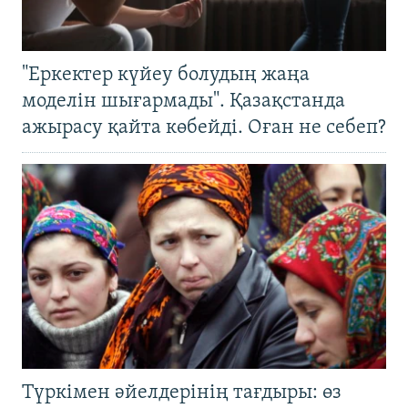
"Еркектер күйеу болудың жаңа
моделін шығармады". Қазақстанда
ажырасу қайта көбейді. Оған не себеп?
Түркімен әйелдерінің тағдыры: өз