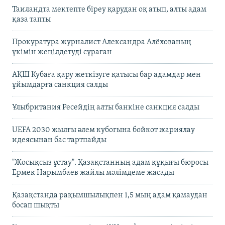
Таиландта мектепте біреу қарудан оқ атып, алты адам
қаза тапты
Прокуратура журналист Александра Алёхованың
үкімін жеңілдетуді сұраған
АҚШ Кубаға қару жеткізуге қатысы бар адамдар мен
ұйымдарға санкция салды
Ұлыбритания Ресейдің алты банкіне санкция салды
UEFA 2030 жылғы әлем кубогына бойкот жариялау
идеясынан бас тартпайды
"Жосықсыз ұстау". Қазақстанның адам құқығы бюросы
Ермек Нарымбаев жайлы мәлімдеме жасады
Қазақстанда рақымшылықпен 1,5 мың адам қамаудан
босап шықты