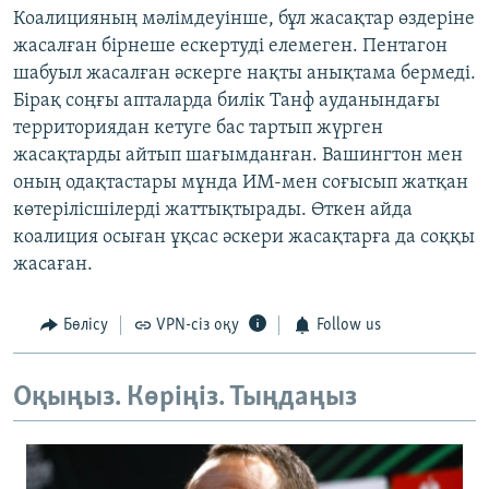
Коалицияның мәлімдеуінше, бұл жасақтар өздеріне
жасалған бірнеше ескертуді елемеген. Пентагон
шабуыл жасалған әскерге нақты анықтама бермеді.
Бірақ соңғы апталарда билік Танф ауданындағы
территориядан кетуге бас тартып жүрген
жасақтарды айтып шағымданған. Вашингтон мен
оның одақтастары мұнда ИМ-мен соғысып жатқан
көтерілісшілерді жаттықтырады. Өткен айда
коалиция осыған ұқсас әскери жасақтарға да соққы
жасаған.
Бөлісу
VPN-сіз оқу
Follow us
Оқыңыз. Көріңіз. Тыңдаңыз