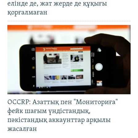
елінде де, жат жерде де құқығы
қорғалмаған
OCCRP: Азаттық пен "Мониториға"
фейк шағым үндістандық,
пәкістандық аккаунттар арқылы
жасалған