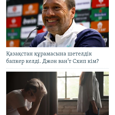
Қазақстан құрамасына шетелдік
бапкер келді. Джон ван’т Схип кім?