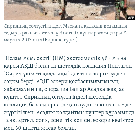
ЖАЗЫЛЫҢЫЗ
Сирияның солтүстігіндегі Маскана қаласын исламшыл
содырлардан аза еткен үкіметшіл күштер жасақтары. 5
Басқа тілдерде
маусым 2017 жыл (Көрнекі сурет).
"Ислам мемлекеті" (ИМ) экстремистік ұйымына
қарсы АҚШ бастаған шетелдік коалиция Пентагон
"Сирия үкіметі қолдайды" дейтін әскерге әуеден
соққы берді. АҚШ әскери қолбасшылығының
хабарлауынша, операция Башар Асадқа жақтас
күштер Сирияның оңтүстігіндегі шетелдік
коалиция базасы орналасқан ауданға кірген кезде
жүргізілген. Асадты қолдайтын күштер құрамында
танк, артиллерия, зениттік кешен, әскери көліктер
мен 60 шақты жасақ болған.