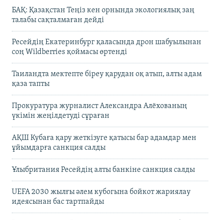
БАҚ: Қазақстан Теңіз кен орнында экологиялық заң
талабы сақталмаған дейді
Ресейдің Екатеринбург қаласында дрон шабуылынан
соң Wildberries қоймасы өртенді
Таиландта мектепте біреу қарудан оқ атып, алты адам
қаза тапты
Прокуратура журналист Александра Алёхованың
үкімін жеңілдетуді сұраған
АҚШ Кубаға қару жеткізуге қатысы бар адамдар мен
ұйымдарға санкция салды
Ұлыбритания Ресейдің алты банкіне санкция салды
UEFA 2030 жылғы әлем кубогына бойкот жариялау
идеясынан бас тартпайды