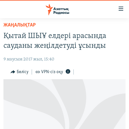
Accessibility
links
Skip
ЖАҢАЛЫҚТАР
to
ЖАҢАЛЫҚТАР
Қытай ШЫҰ елдері арасында
main
САЯСАТ
content
сауданы жеңілдетуді ұсынды
AZATTYQTV
Skip
to
9 маусым 2017 жыл, 15:40
ҚАҢТАР ОҚИҒАСЫ
main
АДАМ ҚҰҚЫҚТАРЫ
Бөлісу
VPN-сіз оқу
Navigation
Skip
ӘЛЕУМЕТ
to
ӘЛЕМ
Search
АРНАЙЫ ЖОБАЛАР
Русский