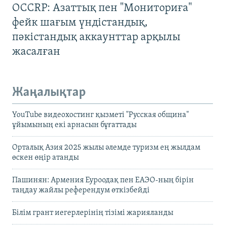
OCCRP: Азаттық пен "Мониториға"
фейк шағым үндістандық,
пәкістандық аккаунттар арқылы
жасалған
Жаңалықтар
YouTube видеохостинг қызметі "Русская община"
ұйымының екі арнасын бұғаттады
Орталық Азия 2025 жылы әлемде туризм ең жылдам
өскен өңір атанды
Пашинян: Армения Еуроодақ пен ЕАЭО-ның бірін
таңдау жайлы референдум өткізбейді
Білім грант иегерлерінің тізімі жарияланды