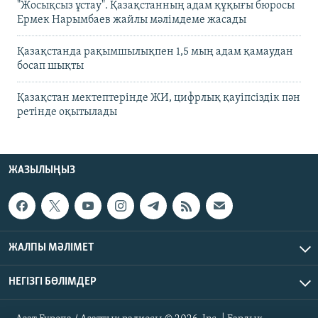
"Жосықсыз ұстау". Қазақстанның адам құқығы бюросы
Ермек Нарымбаев жайлы мәлімдеме жасады
Қазақстанда рақымшылықпен 1,5 мың адам қамаудан
босап шықты
Қазақстан мектептерінде ЖИ, цифрлық қауіпсіздік пән
ретінде оқытылады
ЖАЗЫЛЫҢЫЗ
ЖАЛПЫ МӘЛІМЕТ
НЕГІЗГІ БӨЛІМДЕР