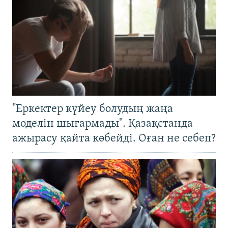
"Еркектер күйеу болудың жаңа
моделін шығармады". Қазақстанда
ажырасу қайта көбейді. Оған не себеп?