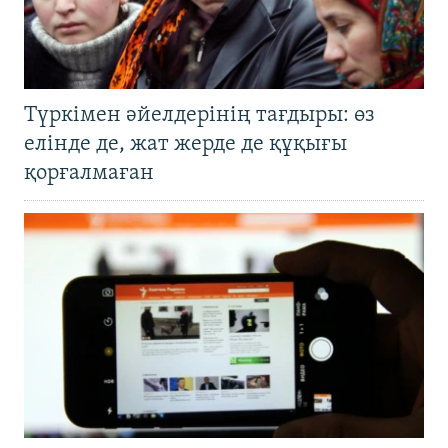
Түркімен әйелдерінің тағдыры: өз
елінде де, жат жерде де құқығы
қорғалмаған