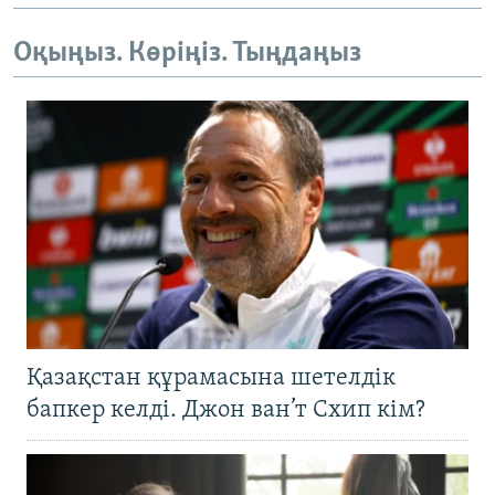
Оқыңыз. Көріңіз. Тыңдаңыз
Қазақстан құрамасына шетелдік
бапкер келді. Джон ван’т Схип кім?