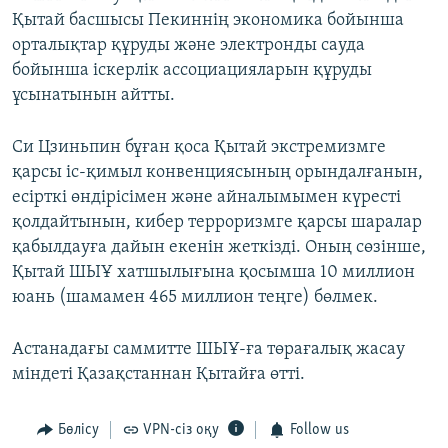
Қытай басшысы Пекиннің экономика бойынша
орталықтар құруды және электронды сауда
бойынша іскерлік ассоциацияларын құруды
ұсынатынын айтты.
Си Цзиньпин бұған қоса Қытай экстремизмге
қарсы іс-қимыл конвенциясының орындалғанын,
есірткі өндірісімен және айналымымен күресті
қолдайтынын, кибер терроризмге қарсы шаралар
қабылдауға дайын екенін жеткізді. Оның сөзінше,
Қытай ШЫҰ хатшылығына қосымша 10 миллион
юань (шамамен 465 миллион теңге) бөлмек.
Астанадағы саммитте ШЫҰ-ға төрағалық жасау
міндеті Қазақстаннан Қытайға өтті.
Бөлісу
VPN-сіз оқу
Follow us