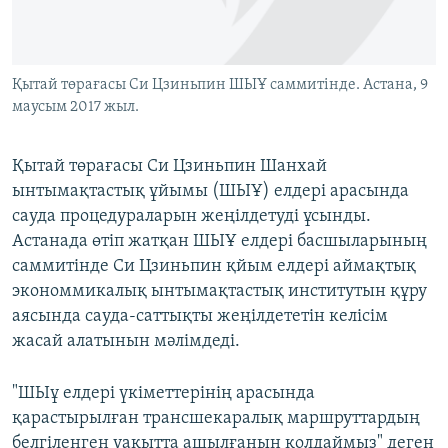
ЖАЗЫЛЫҢЫЗ
Қытай төрағасы Си Цзиньпин ШЫҰ саммитінде. Астана, 9
маусым 2017 жыл.
Басқа тілдерде
Қытай төрағасы Си Цзиньпин Шанхай
ынтымақтастық ұйымы (ШЫҰ) елдері арасында
сауда процедураларын жеңілдетуді ұсынды.
Астанада өтіп жатқан ШЫҰ елдері басшыларының
саммитінде Си Цзиньпин қйым елдері аймақтық
экономмикалық ынтымақтастық институтын құру
аясында сауда-саттықты жеңілдететін келісім
жасай алатынын мәлімдеді.
"ШЫұ елдері үкіметтерінің арасында
қарастырылған трансшекаралық маршруттардың
белгіленген уақытта ашылғанын қолдаймыз" деген