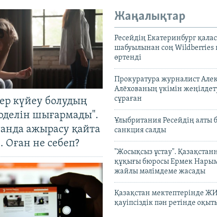
Жаңалықтар
Ресейдің Екатеринбург қала
шабуылынан соң Wildberries
өртенді
Прокуратура журналист Але
Алёхованың үкімін жеңілдет
сұраған
тер күйеу болудың
оделін шығармады".
Ұлыбритания Ресейдің алты 
танда ажырасу қайта
санкция салды
. Оған не себеп?
"Жосықсыз ұстау". Қазақста
құқығы бюросы Ермек Нары
жайлы мәлімдеме жасады
Қазақстан мектептерінде Ж
қауіпсіздік пән ретінде оқы