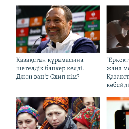
Қазақстан құрамасына
"Еркек
шетелдік бапкер келді.
жаңа м
Джон ван’т Схип кім?
Қазақс
көбейді