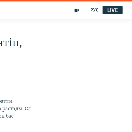
LIVE
РУС
тіп,
ратты
 растады. Ол
ен бас