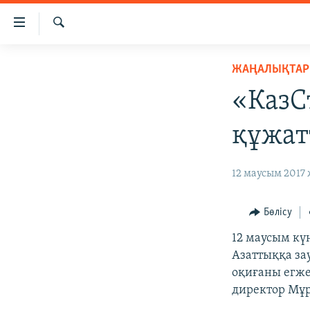
Accessibility
links
İздеу
Skip
ЖАҢАЛЫҚТАР
ЖАҢАЛЫҚТАР
to
САЯСАТ
main
«КазС
content
AZATTYQTV
Skip
құжат
ҚАҢТАР ОҚИҒАСЫ
to
main
АДАМ ҚҰҚЫҚТАРЫ
12 маусым 2017 
Navigation
ӘЛЕУМЕТ
Skip
to
ӘЛЕМ
Бөлісу
Search
АРНАЙЫ ЖОБАЛАР
12 маусым кү
Азаттыққа за
оқиғаны егжей
директор Мұр