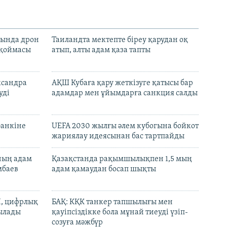
сында дрон
Таиландта мектепте біреу қарудан оқ
 қоймасы
атып, алты адам қаза тапты
ксандра
АҚШ Кубаға қару жеткізуге қатысы бар
уді
адамдар мен ұйымдарға санкция салды
банкіне
UEFA 2030 жылғы әлем кубогына бойкот
жариялау идеясынан бас тартпайды
нның адам
Қазақстанда рақымшылықпен 1,5 мың
мбаев
адам қамаудан босап шықты
И, цифрлық
БАҚ: КҚК танкер тапшылығы мен
тылады
қауіпсіздікке бола мұнай тиеуді үзіп-
созуға мәжбүр