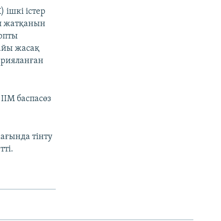
 ішкі істер
іп жатқанын
топты
найы жасақ
арияланған
ІІМ баспасөз
ағында тінту
тті.