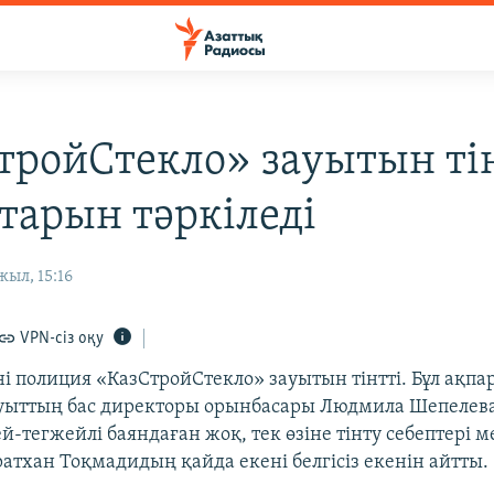
тройСтекло» зауытын тін
тарын тәркіледі
жыл, 15:16
VPN-сіз оқу
ні полиция «КазСтройСтекло» зауытын тінтті. Бұл ақпа
уыттың бас директоры орынбасары Людмила Шепелева
-тегжейлі баяндаған жоқ, тек өзіне тінту себептері м
атхан Тоқмадидың қайда екені белгісіз екенін айтты.