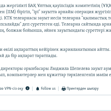
 жергілікті БАҚ Ұлттық қауіпсіздік комитетінің (ҰҚК)
н (ІІМ) бірігіп, "ірі" зауытта арнайы операция жүргіз
ді. КТК телеарнасы зауыт иесін телеарна "қылмыстық 
опсалайды" деп суреттеген еді. Телеарна сайтында ар
ң, болжам бойынша, әйнек зауытындағы суреттері ж
и өкілі ақпараттың кейірінек жарияланатынын айтты. 
й да бір ақпарат таратпады.
 директоры орынбасары Людмила Шепелева зауыт аум
ып, компьютерлер мен құжаттар тәркіленгенін мәлім е
VPN-сіз оқу
Follow us
Принтерден шығару