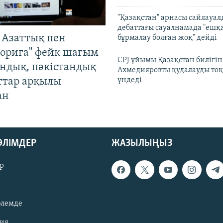
"Қазақстан" арнасы сайлауа
дебаттағы сауалнамада "ешқ
 Азаттық пен
бұрмалау болған жоқ" дейді
ориға" фейк шағым
CPJ ұйымы Қазақстан билігі
андық, пәкістандық
Ахмедияровты қудалауды тоқ
ттар арқылы
үндеді
ан
БӨЛІМДЕР
ЖАЗЫЛЫҢЫЗ
р
әлемде
зия