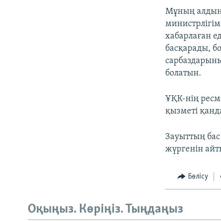
Мұның алдында
министрлігіме
хабарлаған е
басқарады, б
сарбаздарыны
болатын.
ҰҚК-нің ресм
қызметі қанда
Зауыттың бас
жүргенін айт
Бөлісу
Оқыңыз. Көріңіз. Тыңдаңыз