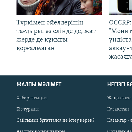
Түркімен әйелдерінің
OCCRP:
тағдыры: өз елінде де, жат
"Монит
жерде де құқығы
үндіст
қорғалмаған
аккаун
жасалғ
ЖАЛПЫ МӘЛІМЕТ
НЕГІЗГІ 
Хабарласыңыз
Жаңалықта
Біз туралы
Қазақстан
Русский
Сайтымыз бұғатталса не істеу керек?
Қазақтар - 
Азаттық қосымшалары
Орталық А