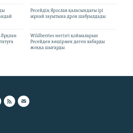
лды
Ресейдің Ярослав қаласындағы ірі
андай
мұнай зауытына дрон шабуылдады
н Лұқпан
Wildberries негізгі қоймаларын
татуға
Ресейден көшірмек деген хабарды
жоққа шығарды