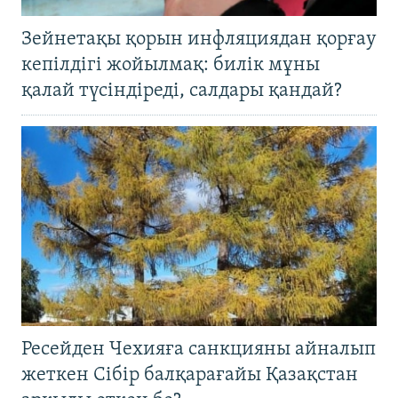
Зейнетақы қорын инфляциядан қорғау
кепілдігі жойылмақ: билік мұны
қалай түсіндіреді, салдары қандай?
Ресейден Чехияға санкцияны айналып
жеткен Сібір балқарағайы Қазақстан