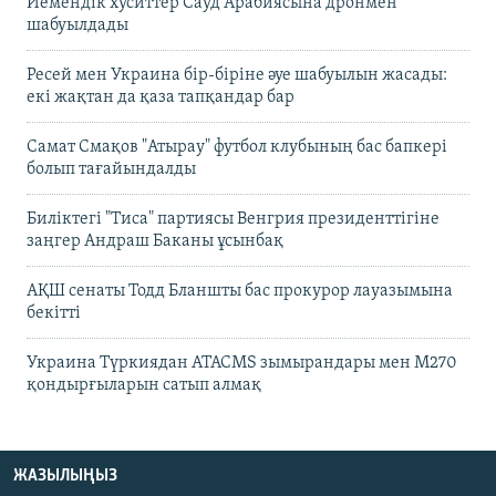
Йемендік хуситтер Сауд Арабиясына дронмен
шабуылдады
Ресей мен Украина бір-біріне әуе шабуылын жасады:
екі жақтан да қаза тапқандар бар
Самат Смақов "Атырау" футбол клубының бас бапкері
болып тағайындалды
Биліктегі "Тиса" партиясы Венгрия президенттігіне
заңгер Андраш Баканы ұсынбақ
АҚШ сенаты Тодд Бланшты бас прокурор лауазымына
бекітті
Украина Түркиядан ATACMS зымырандары мен M270
қондырғыларын сатып алмақ
ЖАЗЫЛЫҢЫЗ