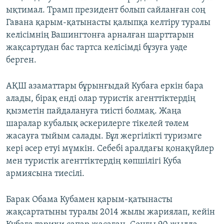
ықтимал. Трамп президент болып сайланған соң
Гавана қарым-қатынасты қалыпқа келтіру туралы
келісімнің Вашингтонға арналған шарттарын
жақсартудан бас тартса келісімді бұзуға уәде
берген.
АҚШ азаматтары бұрынғыдай Кубаға еркін бара
алады, бірақ енді олар туристік агенттіктердің
қызметін пайдалануға тиісті болмақ. Жаңа
шаралар кубалық әскерилерге тікелей төлем
жасауға тыйым салады. Бұл жергілікті туризмге
кері әсер етуі мүмкін. Себебі аралдағы қонақүйлер
мен туристік агенттіктердің көпшілігі Куба
армиясына тиесілі.
Барак Обама Кубамен қарым-қатынасты
жақсартатыны туралы 2014 жылы жариялап, кейін