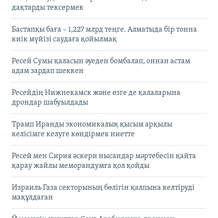
дақтарды тексермек
Бастапқы баға – 1,227 млрд теңге. Алматыда бір тонна
киік мүйізі саудаға қойылмақ
Ресей Сумы қаласын әуеден бомбалап, оннан астам
адам зардап шеккен
Ресейдің Нижнекамск және өзге де қалаларына
дрондар шабуылдады
Трамп Иранды экономикалық қысым арқылы
келісімге келуге көндірмек ниетте
Ресей мен Сирия әскери нысандар мәртебесін қайта
қарау жайлы меморандумға қол қойды
Израиль Газа секторының бөлігін қалпына келтіруді
мақұлдаған