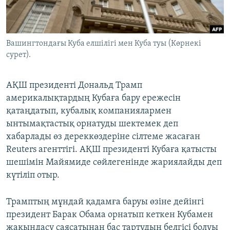
ЖАЗЫЛЫҢЫЗ
Вашингтондағы Куба елшілігі мен Куба туы (Көрнекі
сурет).
Басқа тілдерде
АҚШ президенті Дональд Трамп
америкалықтардың Кубаға бару ережесін
қатаңдатып, кубалық компаниялармен
ынтымақтастық орнатуды шектемек деп
хабарлады өз дереккөздеріне сілтеме жасаған
Reuters агенттігі. АҚШ президенті Кубаға қатысты
шешімін Майямиде сөйлегенінде жариялайды деп
күтіліп отыр.
Трамптың мұндай қадамға баруы өзіне дейінгі
президент Барак Обама орнатып кеткен Кубамен
жақындасу саясатынан бас тартудың белгісі болуы