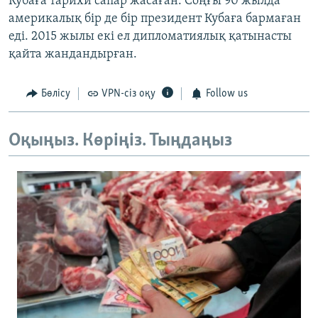
Кубаға тарихи сапар жасаған. Соңғы 90 жылда
америкалық бір де бір президент Кубаға бармаған
еді. 2015 жылы екі ел дипломатиялық қатынасты
қайта жандандырған.
Бөлісу
VPN-сіз оқу
Follow us
Оқыңыз. Көріңіз. Тыңдаңыз