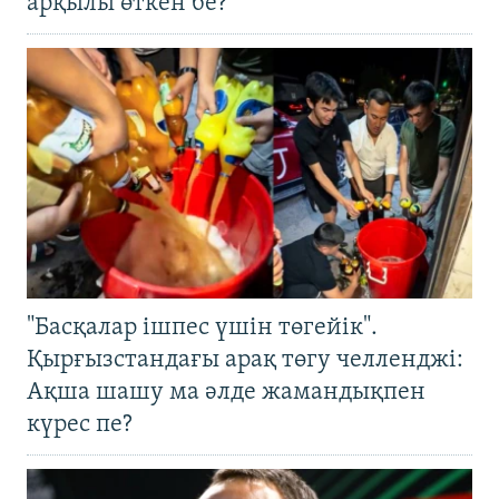
арқылы өткен бе?
"Басқалар ішпес үшін төгейік".
Қырғызстандағы арақ төгу челленджі:
Ақша шашу ма әлде жамандықпен
күрес пе?