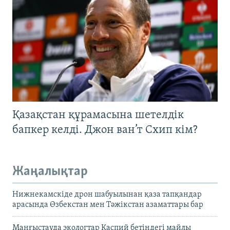
Қазақстан құрамасына шетелдік
бапкер келді. Джон ван’т Схип кім?
Жаңалықтар
Нижнекамскіде дрон шабуылынан қаза тапқандар
арасында Өзбекстан мен Тәжікстан азаматтары бар
Маңғыстауда экологтар Каспий бетіндегі майлы