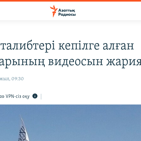
талибтері кепілге алған
арының видеосын жари
 жыл, 09:30
VPN-сіз оқу