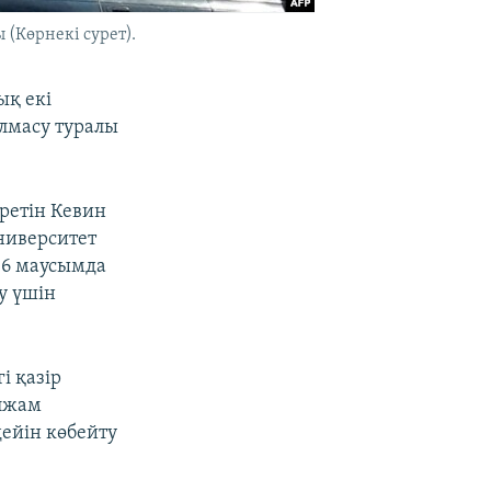
 (Көрнекі сурет).
ық екі
алмасу туралы
ретін Кевин
ниверситет
16 маусымда
ту үшін
і қазір
олжам
ейін көбейту