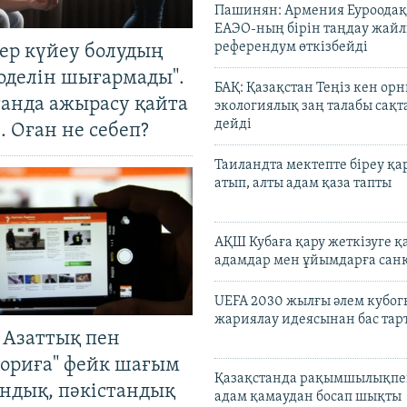
Пашинян: Армения Еуроодақ
ЕАЭО-ның бірін таңдау жай
референдум өткізбейді
тер күйеу болудың
оделін шығармады".
БАҚ: Қазақстан Теңіз кен ор
танда ажырасу қайта
экологиялық заң талабы сақ
дейді
. Оған не себеп?
Таиландта мектепте біреу қа
атып, алты адам қаза тапты
АҚШ Кубаға қару жеткізуге қ
адамдар мен ұйымдарға сан
UEFA 2030 жылғы әлем кубог
жариялау идеясынан бас та
 Азаттық пен
ориға" фейк шағым
Қазақстанда рақымшылықпен
андық, пәкістандық
адам қамаудан босап шықты