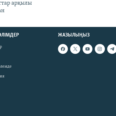
ттар арқылы
ан
БӨЛІМДЕР
ЖАЗЫЛЫҢЫЗ
р
әлемде
зия