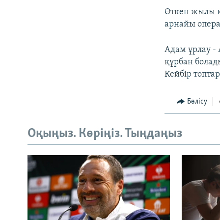
Өткен жылы қы
арнайы опера
Адам ұрлау - 
құрбан болады
Кейбір топтар
Бөлісу
Оқыңыз. Көріңіз. Тыңдаңыз