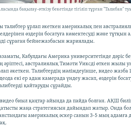
ласында бақылау-өткізу бекетінде тігіліп тұрған "Талибан" туы
ы талибтер ұрлап әкеткен америкалық пен австралиял
 елдерінен өздерін босатуға көмектесуді және тұтқын 
ізуді сұраған бейнежазбасын жариялады.
заматы, Кабулдағы Америка университетінде дәріс бе
ң әріптесі, австралиялық Тимоти Уиксді өткен жылы у
лап әкеткен. Талибтердің мәлімдеуінше, видео жазба 
идеода екі ер адам камерада үндеу жасап, өздерін боса
алибтерді қайтаруды сұрайды.
 видео биыл қаңтар айында да пайда болған. АҚШ биліг
қатысты жаңа стратегиясын дайындап жатыр. Онда б
нстандағы америкалық әскер санын 3-5 мың адамға д
ақ.