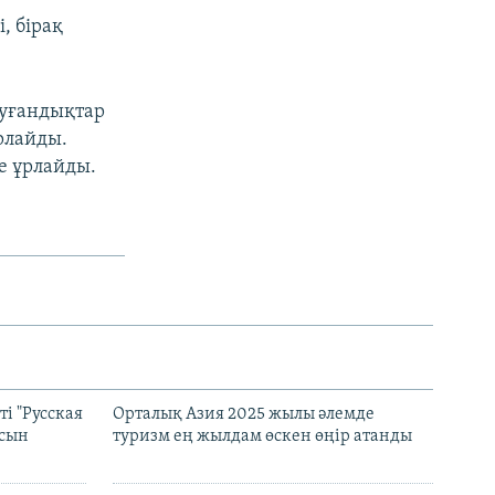
, бірақ
 ауғандықтар
ұрлайды.
де ұрлайды.
і "Русская
Орталық Азия 2025 жылы әлемде
асын
туризм ең жылдам өскен өңір атанды