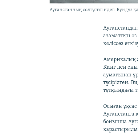
Ауғанстанның солтүстігіндегі Кундуз қа
Ауғанстандағ
азаматтың өз
келіссөз өтк
Америкалық а
Кинг пен оны
аумағынан ұр
түсірілген. В
тұтқындағы т
Осыған ұқсас
Ауғанстанға 
бойынша Ауға
қарастырылм