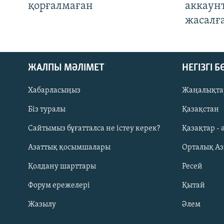
қорғалмаған
аккаун
жасалғ
ЖАЛПЫ МӘЛІМЕТ
НЕГІЗГІ 
Хабарласыңыз
Жаңалықта
Біз туралы
Қазақстан
Русский
Сайтымыз бұғатталса не істеу керек?
Қазақтар - 
Азаттық қосымшалары
Орталық А
ЖАЗЫЛЫҢЫЗ
Қолдану шарттары
Ресей
Форум ережелері
Қытай
Жазылу
Әлем
Басқа тілдерде