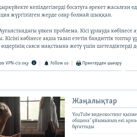
ркүйекте кепілдегілерді босатуға әрекет жасалған еді
ция жүргізілген жерде олар болмай шыққан.
Ауғанстандағы үлкен проблема. Кісі ұрлауда көбінесе
. Кісіні көбінесе ақша талап ететін бандиттік топтар 
 өздерінің саяси мақстаына жету үшін шетелдіктерді 
VPN-сіз оқу
Follow us
Принтерден шығару
Жаңалықтар
YouTube видеохостинг қызмет
община" ұйымының екі арн
бұғаттады