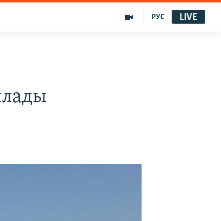
LIVE
РУС
ялады