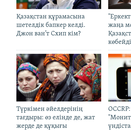
Қазақстан құрамасына
"Еркек
шетелдік бапкер келді.
жаңа м
Джон ван’т Схип кім?
Қазақс
көбейді
Түркімен әйелдерінің
OCCRP:
тағдыры: өз елінде де, жат
"Монит
жерде де құқығы
үндіст