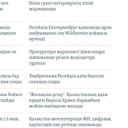
 пен
Білім грант иегерлерінің тізімі
лы
жарияланды
нында
Ресейдің Екатеринбург қаласында дрон
талмаған
шабуылынан соң Wildberries қоймасы
өртенді
рудан оқ
Прокуратура журналист Александра
Алёхованың үкімін жеңілдетуді
сұраған
атысы бар
Ұлыбритания Ресейдің алты банкіне
кция салды
санкция салды
ына бойкот
"Жосықсыз ұстау". Қазақстанның адам
ртпайды
құқығы бюросы Ермек Нарымбаев
жайлы мәлімдеме жасады
 1,5 мың
Қазақстан мектептерінде ЖИ, цифрлық
қауіпсіздік пән ретінде оқытылады