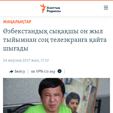
Accessibility
links
Skip
ЖАҢАЛЫҚТАР
to
ЖАҢАЛЫҚТАР
Өзбекстандық сықақшы он жыл
main
САЯСАТ
content
тыйымнан соң телеэкранға қайта
AZATTYQTV
Skip
шығады
to
ҚАҢТАР ОҚИҒАСЫ
main
24 маусым 2017 жыл, 17:10
АДАМ ҚҰҚЫҚТАРЫ
Navigation
Skip
Бөлісу
VPN-сіз оқу
ӘЛЕУМЕТ
to
ӘЛЕМ
Search
АРНАЙЫ ЖОБАЛАР
Русский