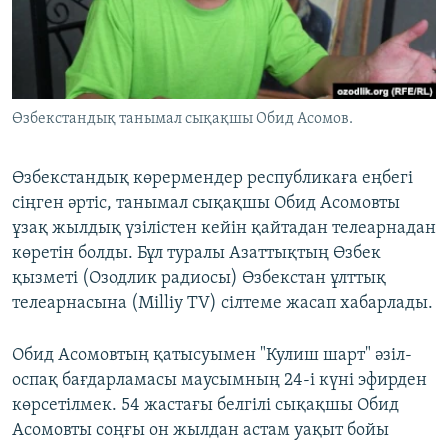
ЖАЗЫЛЫҢЫЗ
Басқа тілдерде
Өзбекстандық танымал сықақшы Обид Aсомов.
Өзбекстандық көрермендер республикаға еңбегі
сіңген әртіс, танымал сықақшы Обид Асомовты
ұзақ жылдық үзілістен кейін қайтадан телеарнадан
көретін болды. Бұл туралы Азаттықтың Өзбек
қызметі (Озодлик радиосы) Өзбекстан ұлттық
телеарнасына (Milliy TV) сілтеме жасап хабарлады.
Обид Асомовтың қатысуымен "Кулиш шарт" әзіл-
оспақ бағдарламасы маусымның 24-і күні эфирден
көрсетілмек. 54 жастағы белгілі сықақшы Обид
Асомовты соңғы он жылдан астам уақыт бойы