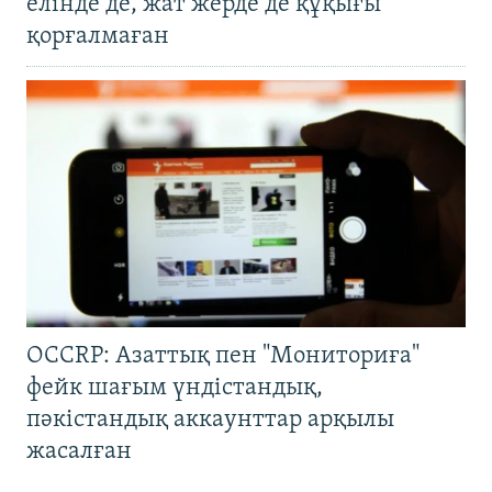
елінде де, жат жерде де құқығы
қорғалмаған
OCCRP: Азаттық пен "Мониториға"
фейк шағым үндістандық,
пәкістандық аккаунттар арқылы
жасалған