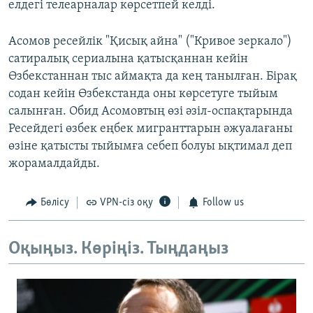
елдегі телеарналар көрсетпей келді.
Асомов ресейлік "Қисық айна" ("Кривое зеркало")
сатиралық сериалына қатысқаннан кейін
Өзбекстаннан тыс аймақта да кең танылған. Бірақ
содан кейін Өзбекстанда оны көрсетуге тыйым
салынған. Обид Асомовтың өзі әзіл-оспақтарында
Ресейдегі өзбек еңбек мигранттарын әжуалағаны
өзіне қатысты тыйымға себеп болуы ықтимал деп
жорамалдайды.
Бөлісу
VPN-сіз оқу
Follow us
Оқыңыз. Көріңіз. Тыңдаңыз