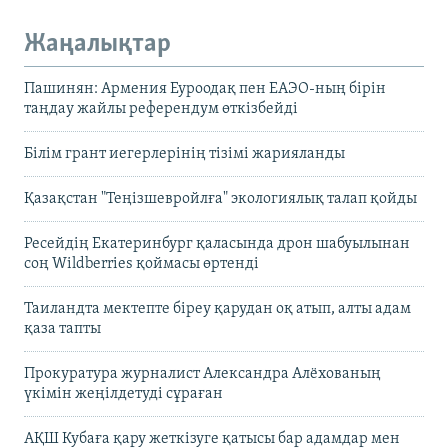
Жаңалықтар
Пашинян: Армения Еуроодақ пен ЕАЭО-ның бірін
таңдау жайлы референдум өткізбейді
Білім грант иегерлерінің тізімі жарияланды
Қазақстан "Теңізшевройлға" экологиялық талап қойды
Ресейдің Екатеринбург қаласында дрон шабуылынан
соң Wildberries қоймасы өртенді
Таиландта мектепте біреу қарудан оқ атып, алты адам
қаза тапты
Прокуратура журналист Александра Алёхованың
үкімін жеңілдетуді сұраған
АҚШ Кубаға қару жеткізуге қатысы бар адамдар мен