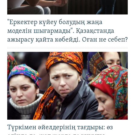
"Еркектер күйеу болудың жаңа
моделін шығармады". Қазақстанда
ажырасу қайта көбейді. Оған не себеп?
Түркімен әйелдерінің тағдыры: өз