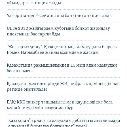
ұйымдарға санкция салды
Ұлыбритания Ресейдің алты банкіне санкция салды
UEFA 2030 жылғы әлем кубогына бойкот жариялау
идеясынан бас тартпайды
"Жосықсыз ұстау". Қазақстанның адам құқығы бюросы
Ермек Нарымбаев жайлы мәлімдеме жасады
Қазақстанда рақымшылықпен 1,5 мың адам қамаудан
босап шықты
Қазақстан мектептерінде ЖИ, цифрлық қауіпсіздік пән
ретінде оқытылады
БАҚ: КҚК танкер тапшылығы мен қауіпсіздікке бола
мұнай тиеуді үзіп-созуға мәжбүр
"Қазақстан" арнасы сайлауалды дебаттағы сауалнамада
"ешқандай бұрмалау болған жоқ" дейді