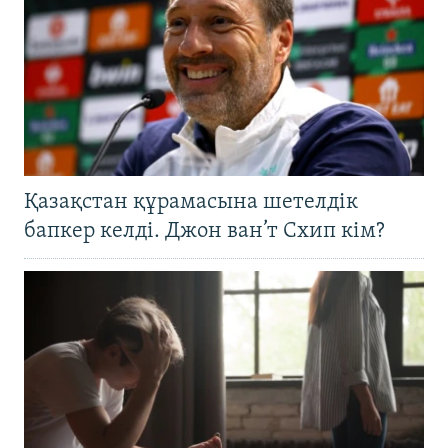
Қазақстан құрамасына шетелдік
бапкер келді. Джон ван’т Схип кім?