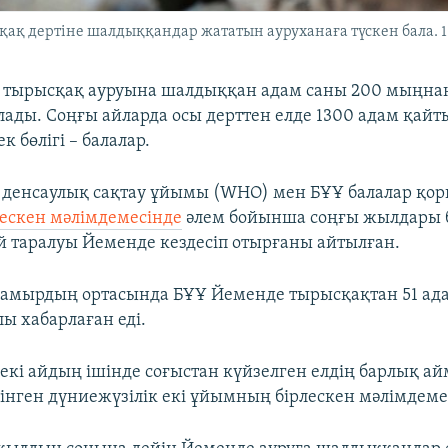
ақ дертіне шалдыққандар жататын ауруханаға түскен бала. 1
 тырысқақ ауруына шалдыққан адам саны 200 мыңна
лады. Соңғы айларда осы дерттен елде 1300 адам қайты
 бөлігі – балалар.
 денсаулық сақтау ұйымы (WHO) мен БҰҰ балалар қо
лескен мәлімдемесінде
әлем бойынша соңғы жылдары 
й таралуы Йеменде кездесіп отырғаны айтылған.
мамырдың ортасында БҰҰ Йеменде тырысқақтан 51 ад
ы хабарлаған еді.
 екі айдың ішінде соғыстан күйзелген елдің барлық а
елінген дүниежүзілік екі ұйымның бірлескен мәлімдеме