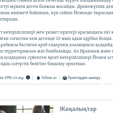
жылдың соңына дейін Йеменде ауруға шалдыққандар 
етуі мүмкін деген болжам жасайды. Дүниежүзілік де
ның мәліметі бойынша, күн сайын Йеменде тырысқақ 
қтырады.
т көтерілісшілері мен үкімет күштері арасындағы екі
лған соғыстан кем дегенде 10 мың адам құрбан болды
 Арабиясы бастаған араб елдерінің коалициясы қолдай
н территориясын жиі бомбалайды. Ал Иранның және
 қолдауына сүйенген хусит көтерілісшілері Йемен ас
лдің солтүстік бөлігіне бақылау орнатқан.
VPN-сіз оқу
Follow us
Принтерден шығару
Жаңалықтар