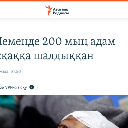
Йеменде 200 мың адам
қаққа шалдыққан
жыл, 10:50
VPN-сіз оқу