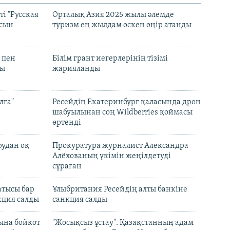
і "Русская
Орталық Азия 2025 жылы әлемде
асын
туризм ең жылдам өскен өңір атанды
 пен
Білім грант иегерлерінің тізімі
лы
жарияланды
лға"
Ресейдің Екатеринбург қаласында дрон
шабуылынан соң Wildberries қоймасы
өртенді
рудан оқ
Прокуратура журналист Александра
Алёхованың үкімін жеңілдетуді
сұраған
атысы бар
Ұлыбритания Ресейдің алты банкіне
кция салды
санкция салды
ына бойкот
"Жосықсыз ұстау". Қазақстанның адам