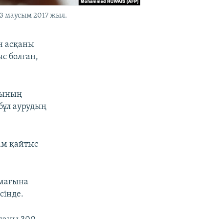
3 маусым 2017 жыл.
н асқаны
с болған,
рының
бұл аурудың
ам қайтыс
ймағына
сінде.