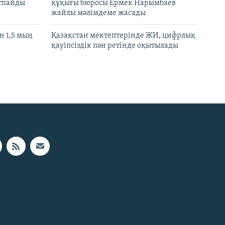
ртпайды
құқығы бюросы Ермек Нарымбаев
жайлы мәлімдеме жасады
 1,5 мың
Қазақстан мектептерінде ЖИ, цифрлық
қауіпсіздік пән ретінде оқытылады