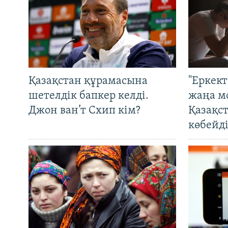
Қазақстан құрамасына
"Еркек
шетелдік бапкер келді.
жаңа м
Джон ван’т Схип кім?
Қазақс
көбейді