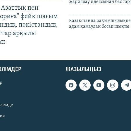
жариялау идеясынан бас та
 Азаттық пен
ориға" фейк шағым
Қазақстанда рақымшылықпен
андық, пәкістандық
адам қамаудан босап шықты
ттар арқылы
ан
БӨЛІМДЕР
ЖАЗЫЛЫҢЫЗ
р
әлемде
зия