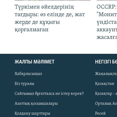
Түркімен әйелдерінің
OCCRP:
тағдыры: өз елінде де, жат
"Монит
жерде де құқығы
үндіст
қорғалмаған
аккаун
жасалғ
ЖАЛПЫ МӘЛІМЕТ
НЕГІЗГІ 
Хабарласыңыз
Жаңалықта
Біз туралы
Қазақстан
Русский
Сайтымыз бұғатталса не істеу керек?
Қазақтар - 
Азаттық қосымшалары
Орталық А
ЖАЗЫЛЫҢЫЗ
Қолдану шарттары
Ресей