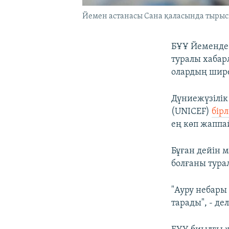
Йемен астанасы Сана қаласында тырысқ
БҰҰ Йеменде
туралы хабар
олардың ширек
Дүниежүзілік
(UNICEF)
бір
ең көп жаппа
Бұған дейін 
болғаны турал
"Ауру небары
тарады", - д