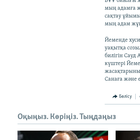
БҰҰ биылғы 
мың адамға ж
сақтау ұйымы
мың адам жұ
Йеменде хуси
уақытқа созы
билігін Сауд
күштері Йеме
жасақтарының
Санаға және е
Бөлісу
Оқыңыз. Көріңіз. Тыңдаңыз