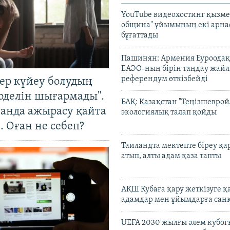
YouTube видеохостинг қызмет
община" ұйымының екі арн
бұғаттады
Пашинян: Армения Еуроодақ
ЕАЭО-ның бірін таңдау жай
референдум өткізбейді
тер күйеу болудың
оделін шығармады".
БАҚ: Қазақстан "Теңізшеврой
танда ажырасу қайта
экологиялық талап қойды
. Оған не себеп?
Таиландта мектепте біреу қа
атып, алты адам қаза тапты
АҚШ Кубаға қару жеткізуге қ
адамдар мен ұйымдарға сан
UEFA 2030 жылғы әлем кубог