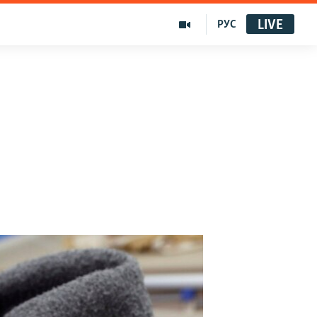
LIVE
РУС