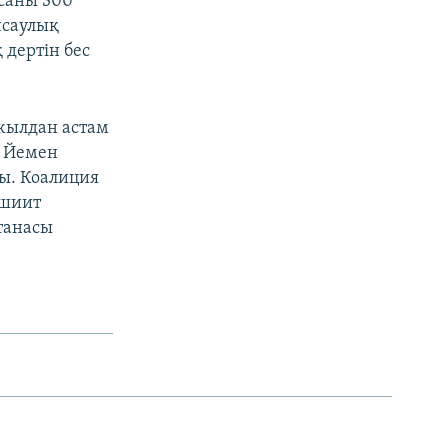
саны 300
нсаулық
дертін бес
 жылдан астам
. Йемен
ды. Коалиция
 шиит
танасы