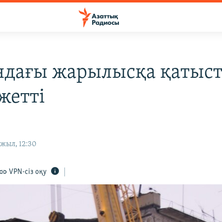
дағы жарылысқа қатыст
жетті
жыл, 12:30
VPN-сіз оқу