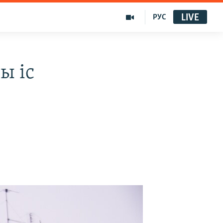
LIVE
РУС
ы іс