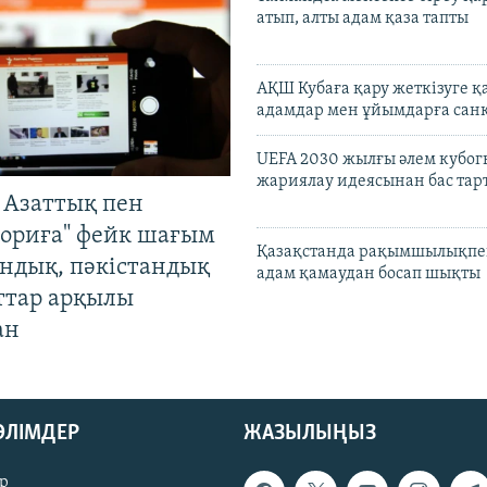
атып, алты адам қаза тапты
АҚШ Кубаға қару жеткізуге қ
адамдар мен ұйымдарға сан
UEFA 2030 жылғы әлем кубог
жариялау идеясынан бас та
 Азаттық пен
ориға" фейк шағым
Қазақстанда рақымшылықпен
андық, пәкістандық
адам қамаудан босап шықты
ттар арқылы
ан
БӨЛІМДЕР
ЖАЗЫЛЫҢЫЗ
р