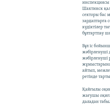
инспекциясы 
Шахтинск қа
секторы бас 
зардаптарға с
күдіктілер т
бұлтартпау ш
Бұл іс бойын
жәбірленуші 
жәбірленуші р
жұмыстарына
айтып, мемле
ретінде тарт
Қайғылы оқиғ
жағушы оқиғад
даладан табы