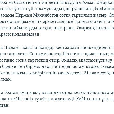
бөлімі бастығының міндетін атқарушы Алмас Омарха
лалық тұрғын үй-коммуналдық шаруашылық бөлімінің
маманы Нұржан Маханбетов сотқа тартылып жатыр. Ол
оқтырған қызметтік әрекетсіздікке" қатысты айып тағ
ағылған айыптарды жоққа шығарады. Оларға қатысты "к
арасы қолданылған.
ша 11 адам - қаза тапқандар мен зардап шеккендердің 
деп танылған. Сонымен қатар Шахтинск қаласының әкі
етінде сотқа тартылып отыр. Әкімдік апаттан құтқару
 бюджеттен бір миллион теңгеден астам қаржы жұмс
кетке шығын келтірілгенін мәлімдеген. 31 адам сотқа 
ылмақ.
а болған күні жылу қазандығында кезекшілік атқарғ
ан кейін-ақ із-түзсіз жоғалған еді. Кейін оның үсік ш
лған.