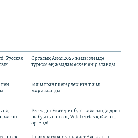
і "Русская
Орталық Азия 2025 жылы әлемде
асын
туризм ең жылдам өскен өңір атанды
 пен
Білім грант иегерлерінің тізімі
лы
жарияланды
нында
Ресейдің Екатеринбург қаласында дрон
талмаған
шабуылынан соң Wildberries қоймасы
өртенді
рудан оқ
Прокуратура журналист Александра