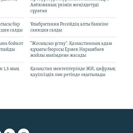
Алёхованың үкімін жеңілдетуді
сұраған
атысы бар
Ұлыбритания Ресейдің алты банкіне
кция салды
санкция салды
ына бойкот
"Жосықсыз ұстау". Қазақстанның адам
ртпайды
құқығы бюросы Ермек Нарымбаев
жайлы мәлімдеме жасады
 1,5 мың
Қазақстан мектептерінде ЖИ, цифрлық
қауіпсіздік пән ретінде оқытылады