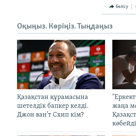
Бөлісу
Оқыңыз. Көріңіз. Тыңдаңыз
Қазақстан құрамасына
"Еркек
шетелдік бапкер келді.
жаңа м
Джон ван’т Схип кім?
Қазақс
көбейді