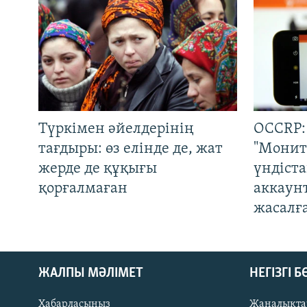
Түркімен әйелдерінің
OCCRP:
тағдыры: өз елінде де, жат
"Монит
жерде де құқығы
үндіст
қорғалмаған
аккаун
жасалғ
ЖАЛПЫ МӘЛІМЕТ
НЕГІЗГІ 
Хабарласыңыз
Жаңалықта