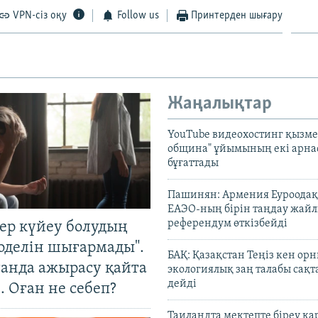
VPN-сіз оқу
Follow us
Принтерден шығару
Жаңалықтар
YouTube видеохостинг қызмет
община" ұйымының екі арн
бұғаттады
Пашинян: Армения Еуроодақ
ЕАЭО-ның бірін таңдау жай
референдум өткізбейді
тер күйеу болудың
оделін шығармады".
БАҚ: Қазақстан Теңіз кен ор
танда ажырасу қайта
экологиялық заң талабы сақ
дейді
. Оған не себеп?
Таиландта мектепте біреу қа