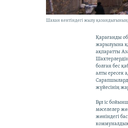
Шахан кентіндегі жылу қазандығының ж
Қарағанды о
жарылуына қа
ақпаратты Аз
Шахтерлердің
болған бес қ
алты ересек а
Сарапшыларды
жүйесінің жа
Бұл іс бойын
мәселелер жө
жөніндегі ба
коммуналдық