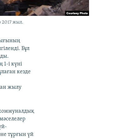
 2017 жыл.
дығының
іленді. Бұл
ады.
1-і күні
ұлаған кезде
ған жылу
ң коммуналдық
мәселелер
үй-
не тұрғын үй