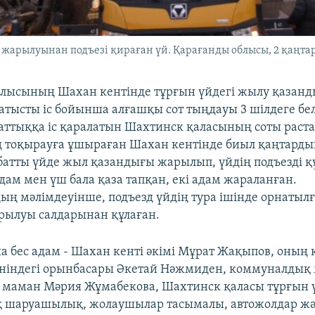
арылуынан подъезі қираған үй. Қарағанды облысы, 2 қаңтар
блысының Шахан кентінде тұрғын үйдегі жылу қазан
тысты іс бойынша алғашқы сот тыңдауы 3 шілдеге белг
аттыққа іс қаралатын Шахтинск қаласының соты раст
 тоқырауға ұшыраған Шахан кентінде биыл қаңтардың 
абатты үйде жыл қазандығы жарылып, үйдің подъезді қ
дам мен үш бала қаза тапқан, екі адам жараланған.
ң мәлімдеуінше, подъезд үйдің тура ішінде орнатыл
рылуы салдарынан құлаған.
ша бес адам - Шахан кенті әкімі Мұрат Жақыпов, оны
ніндегі орынбасары Әкетай Нәжмиден, коммуналдық 
с маман Мәрия Жұмабекова, Шахтинск қаласы тұрғын 
 шаруашылық, жолаушылар тасымалы, автожолдар жә