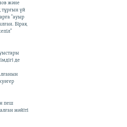
нов және
 тұрғын үй
арға "ауыр
ылған. Бірақ
епіл"
туыстары
мдігі де
алғанын
куәгер
ан пеш
алған мәйіті