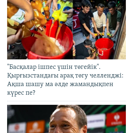
"Басқалар ішпес үшін төгейік".
Қырғызстандағы арақ төгу челленджі:
Ақша шашу ма әлде жамандықпен
күрес пе?