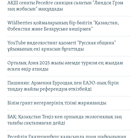
АҚШ сенаты Ресейге санкция салатын "Линдси Грэм
заң жобасын" мақұлдады
Wildberries қоймаларының бір бөлігін "Қазақстан,
Өзбекстан және Беларуське көшірмек"
YouTube видеохостинг қызметі "Русская община"
ұйымының екі арнасын бұғаттады
Орталық Азия 2025 жылы әлемде туризм ең жылдам
өскен өңір атанды
Пашинян: Армения Еуроодақ пен ЕАЭО-ның бірін
таңдау жайлы референдум өткізбейді
Білім грант иегерлерінің тізімі жарияланды
БАҚ: Қазақстан Теңіз кен орнында экологиялық заң
талабы сақталмаған дейді
Ресейдің Екатеринбург қаласында дрон шабуылынан