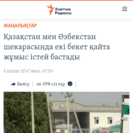
Accessibility
links
Skip
ЖАҢАЛЫҚТАР
to
ЖАҢАЛЫҚТАР
Қазақстан мен Өзбекстан
main
САЯСАТ
content
шекарасында екі бекет қайта
AZATTYQTV
Skip
жұмыс істей бастады
to
ҚАҢТАР ОҚИҒАСЫ
main
5 шілде 2017 жыл, 07:55
АДАМ ҚҰҚЫҚТАРЫ
Navigation
Skip
Бөлісу
VPN-сіз оқу
ӘЛЕУМЕТ
to
ӘЛЕМ
Search
АРНАЙЫ ЖОБАЛАР
Русский