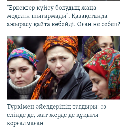
"Еркектер күйеу болудың жаңа
моделін шығармады". Қазақстанда
ажырасу қайта көбейді. Оған не себеп?
Түркімен әйелдерінің тағдыры: өз
елінде де, жат жерде де құқығы
қорғалмаған