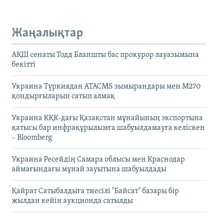
Жаңалықтар
АҚШ сенаты Тодд Бланшты бас прокурор лауазымына
бекітті
Украина Түркиядан ATACMS зымырандары мен M270
қондырғыларын сатып алмақ
Украина КҚК-дағы Қазақстан мұнайының экспортына
қатысы бар инфрақұрылымға шабуылдамауға келіскен
– Bloomberg
Украина Ресейдің Самара облысы мен Краснодар
аймағындағы мұнай зауытына шабуылдады
Қайрат Сатыбалдыға тиесілі "Байсат" базары бір
жылдан кейін аукционда сатылды