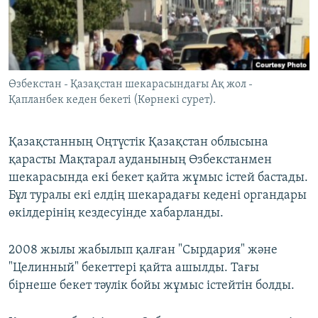
ЖАЗЫЛЫҢЫЗ
Басқа тілдерде
Өзбекстан - Қазақстан шекарасындағы Ақ жол -
Қапланбек кеден бекеті (Көрнекі сурет).
Қазақстанның Оңтүстік Қазақстан облысына
қарасты Мақтарал ауданының Өзбекстанмен
шекарасында екі бекет қайта жұмыс істей бастады.
Бұл туралы екі елдің шекарадағы кедені органдары
өкілдерінің кездесуінде хабарланды.
2008 жылы жабылып қалған "Сырдария" және
"Целинный" бекеттері қайта ашылды. Тағы
бірнеше бекет тәулік бойы жұмыс істейтін болды.