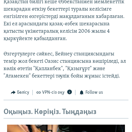
Қазақстан билігі кеше Өзбекстанмен мемлекеттік
шекарадан өткізу бекеттері туралы келісімге
енгізілген өзгерістерді мақұлдағанын хабарлаған.
Екі ел арасындағы қазақ-өзбек шекарасына
қатысты үкіметаралық келісім 2006 жылы 4
қыркүйекте қабылданған.
Өзгертулерге сәйкес, Бейнеу станциясындағы
темір жол бекеті Оазис станциясына көшіріледі, ал
көлік өтетін "Қапланбек", "Қазығұрт" және
"Атамекен" бекеттері тәулік бойы жұмыс істейді.
Бөлісу
VPN-сіз оқу
Follow us
Оқыңыз. Көріңіз. Тыңдаңыз