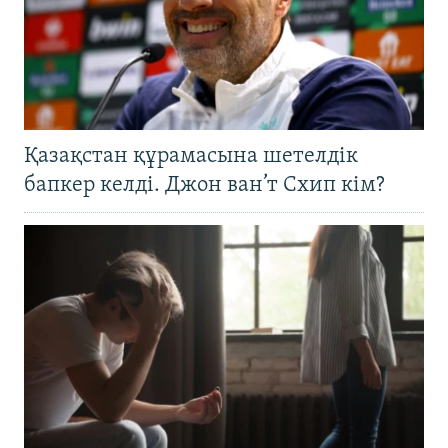
Қазақстан құрамасына шетелдік
бапкер келді. Джон ван’т Схип кім?