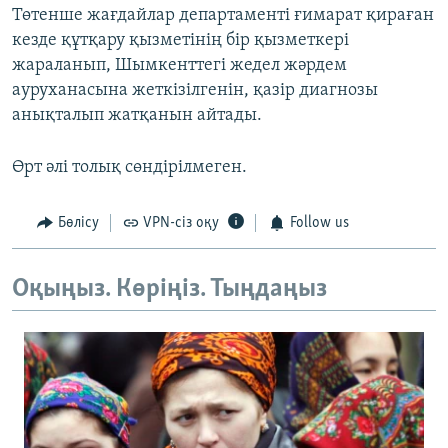
Төтенше жағдайлар департаменті ғимарат қираған
кезде құтқару қызметінің бір қызметкері
жараланып, Шымкенттегі жедел жәрдем
ауруханасына жеткізілгенін, қазір диагнозы
анықталып жатқанын айтады.
Өрт әлі толық сөндірілмеген.
Бөлісу
VPN-сіз оқу
Follow us
Оқыңыз. Көріңіз. Тыңдаңыз