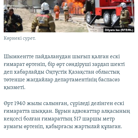
ЖАЗЫЛЫҢЫЗ
Басқа тілдерде
Көрнекі сурет.
Шымкентте пайдаланудан шығып қалған ескі
ғимарат өртеніп, бір өрт сөндіруші зардап шекті
деп хабарлайды Оңтүстік Қазақстан облыстық
төтенше жағдайлар департаментінің баспасөз
қызметі.
Өрт 1940 жылы салынған, сүріледі делінген ескі
ғимаратта шыққан. Бұрын адвокаттар алқасының
кеңсесі болған ғимараттың 517 шаршы метр
аумағы өртеніп, қабырғасы жартылай құлаған.