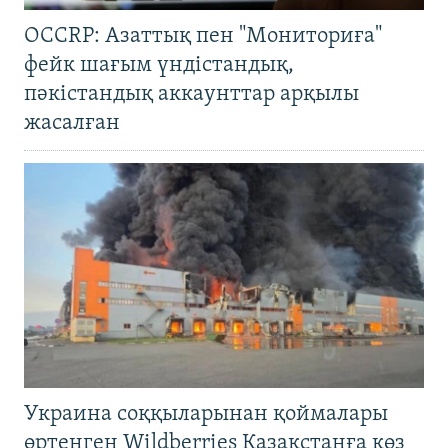
OCCRP: Азаттық пен "Мониториға"
фейк шағым үндістандық,
пәкістандық аккаунттар арқылы
жасалған
Украина соққыларынан қоймалары
өртенген Wildberries Қазақстанға көз