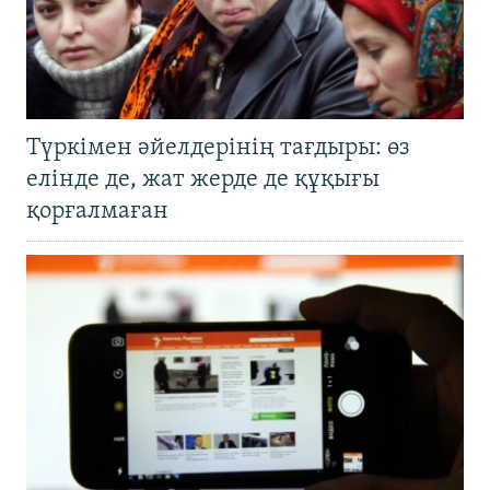
Түркімен әйелдерінің тағдыры: өз
елінде де, жат жерде де құқығы
қорғалмаған