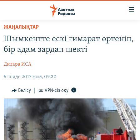
Accessibility
links
Skip
ЖАҢАЛЫҚТАР
to
ЖАҢАЛЫҚТАР
Шымкентте ескі ғимарат өртеніп,
main
САЯСАТ
content
бір адам зардап шекті
AZATTYQTV
Skip
to
Дилара ИСА
ҚАҢТАР ОҚИҒАСЫ
main
5 шілде 2017 жыл, 09:30
АДАМ ҚҰҚЫҚТАРЫ
Navigation
Skip
ӘЛЕУМЕТ
Бөлісу
VPN-сіз оқу
to
ӘЛЕМ
Search
АРНАЙЫ ЖОБАЛАР
Русский