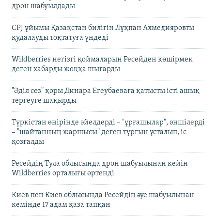
дрон шабуылдады
CPJ ұйымы Қазақстан билігін Лұқпан Ахмедияровты
қудалауды тоқтатуға үндеді
Wildberries негізгі қоймаларын Ресейден көшірмек
деген хабарды жоққа шығарды
"Әділ сөз" қоры Динара Егеубаеваға қатысты істі ашық
тергеуге шақырды
Түркістан өңірінде әйелдерді – "ұрғашылар", әншілерді
– "шайтанның жаршысы" деген тұрғын ұсталып, іс
қозғалды
Ресейдің Тула облысында дрон шабуылынан кейін
Wildberries орталығы өртенді
Киев пен Киев облысында Ресейдің әуе шабуылынан
кемінде 17 адам қаза тапқан