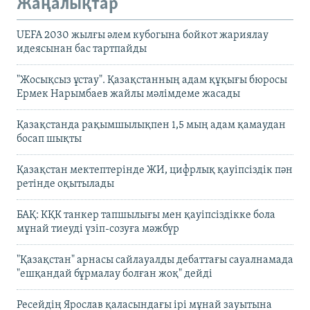
Жаңалықтар
UEFA 2030 жылғы әлем кубогына бойкот жариялау
идеясынан бас тартпайды
"Жосықсыз ұстау". Қазақстанның адам құқығы бюросы
Ермек Нарымбаев жайлы мәлімдеме жасады
Қазақстанда рақымшылықпен 1,5 мың адам қамаудан
босап шықты
Қазақстан мектептерінде ЖИ, цифрлық қауіпсіздік пән
ретінде оқытылады
БАҚ: КҚК танкер тапшылығы мен қауіпсіздікке бола
мұнай тиеуді үзіп-созуға мәжбүр
"Қазақстан" арнасы сайлауалды дебаттағы сауалнамада
"ешқандай бұрмалау болған жоқ" дейді
Ресейдің Ярослав қаласындағы ірі мұнай зауытына