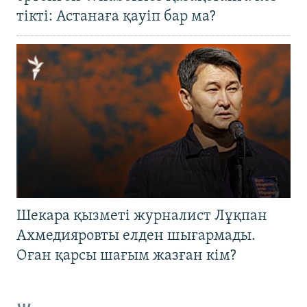
тікті: Астанаға қауіп бар ма?
Шекара қызметі журналист Лұқпан
Ахмедияровты елден шығармады.
Оған қарсы шағым жазған кім?