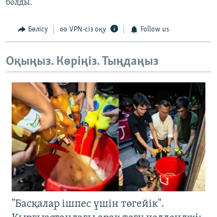
болды.
Бөлісу
VPN-сіз оқу
Follow us
Оқыңыз. Көріңіз. Тыңдаңыз
"Басқалар ішпес үшін төгейік".