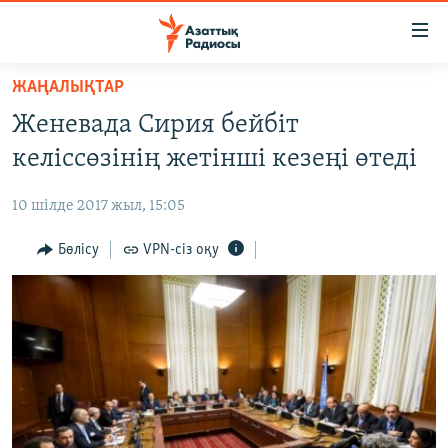
Accessibility
links
Skip
ЖАҢАЛЫҚТАР
to
ЖАҢАЛЫҚТАР
Женевада Сирия бейбіт
main
САЯСАТ
content
келіссөзінің жетінші кезеңі өтеді
AZATTYQTV
Skip
to
10 шілде 2017 жыл, 15:05
ҚАҢТАР ОҚИҒАСЫ
main
АДАМ ҚҰҚЫҚТАРЫ
Бөлісу
VPN-сіз оқу
Navigation
Skip
ӘЛЕУМЕТ
to
ӘЛЕМ
Search
АРНАЙЫ ЖОБАЛАР
Русский