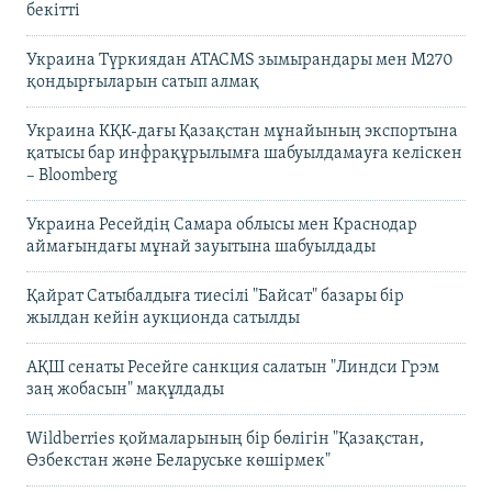
бекітті
Украина Түркиядан ATACMS зымырандары мен M270
қондырғыларын сатып алмақ
Украина КҚК-дағы Қазақстан мұнайының экспортына
қатысы бар инфрақұрылымға шабуылдамауға келіскен
– Bloomberg
Украина Ресейдің Самара облысы мен Краснодар
аймағындағы мұнай зауытына шабуылдады
Қайрат Сатыбалдыға тиесілі "Байсат" базары бір
жылдан кейін аукционда сатылды
АҚШ сенаты Ресейге санкция салатын "Линдси Грэм
заң жобасын" мақұлдады
Wildberries қоймаларының бір бөлігін "Қазақстан,
Өзбекстан және Беларуське көшірмек"