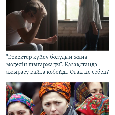
"Еркектер күйеу болудың жаңа
моделін шығармады". Қазақстанда
ажырасу қайта көбейді. Оған не себеп?