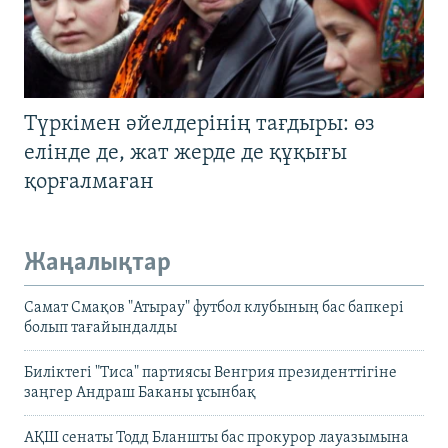
Түркімен әйелдерінің тағдыры: өз
елінде де, жат жерде де құқығы
қорғалмаған
Жаңалықтар
Самат Смақов "Атырау" футбол клубының бас бапкері
болып тағайындалды
Биліктегі "Тиса" партиясы Венгрия президенттігіне
заңгер Андраш Баканы ұсынбақ
АҚШ сенаты Тодд Бланшты бас прокурор лауазымына