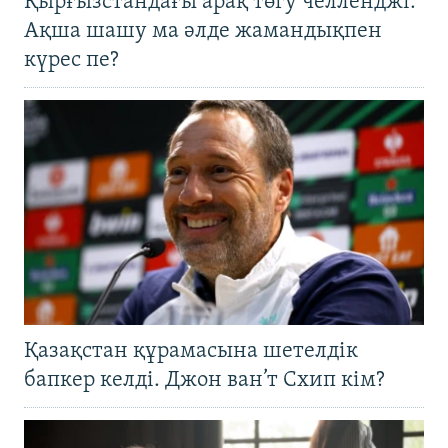
Қырғызстандағы арақ төгу челленджі:
Ақша шашу ма әлде жамандықпен
күрес пе?
Қазақстан құрамасына шетелдік
бапкер келді. Джон ван’т Схип кім?