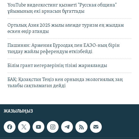
YouTube видеохостинг қызметі "Русская община"
ұйымының екі арнасын бұғаттады
Орталық Азия 2025 жылы әлемде туризм ең жылдам
өскен өңір атанды
Пашинян: Армения Еуроодақ пен ЕАЭО-ның бірін
таңдау жайлы референдум өткізбейді
Білім грант иегерлерінің тізімі жарияланды
БАҚ: Қазақстан Теңіз кен орнында экологиялық заң
талабы сақталмаған дейді
ЖАЗЫЛЫҢЫЗ