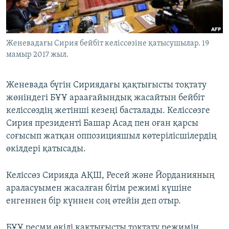
ЖАЗЫЛЫҢЫЗ
Женевадағы Сирия бейбіт келіссөзіне қатысушылар. 19
мамыр 2017 жыл.
Басқа тілдерде
Женевада бүгін Сириядағы қақтығысты тоқтату
жөніндегі БҰҰ араағайындық жасайтын бейбіт
келіссөздің жетінші кезеңі басталады. Келіссөзге
Сирия президенті Башар Асад пен оған қарсы
соғысып жатқан оппозицияшыл көтерілісшілердің
өкілдері қатысады.
Келіссөз Сирияда АҚШ, Ресей және Йорданияның
араласуымен жасалған бітім режимі күшіне
енгеннен бір күннен соң өтейін деп отыр.
БҰҰ ресми өкілі қақтығысты тоқтату режимін