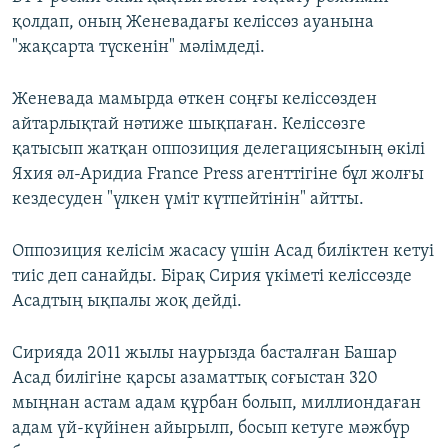
қолдап, оның Женевадағы келіссөз ауанына
"жақсарта түскенін" мәлімдеді.
Женевада мамырда өткен соңғы келіссөзден
айтарлықтай нәтиже шықпаған. Келіссөзге
қатысып жатқан оппозиция делегациясының өкілі
Яхия әл-Аридиа France Press агенттігіне бұл жолғы
кездесуден "үлкен үміт күтпейтінін" айтты.
Оппозиция келісім жасасу үшін Асад биліктен кетуі
тиіс деп санайды. Бірақ Сирия үкіметі келіссөзде
Асадтың ықпалы жоқ дейді.
Сирияда 2011 жылы наурызда басталған Башар
Асад билігіне қарсы азаматтық соғыстан 320
мыңнан астам адам құрбан болып, миллиондаған
адам үй-күйінен айырылп, босып кетуге мәжбүр