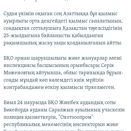
Судья үкімін оқыған соң Азаттыққа бұл қылмыс
ауырлығы орта деңгейдегі қылмыс саналатынын,
сондықтан сотталушыға Қазақстан тәуелсіздігінің
25-жылдығына байланысты қабылданған
рақымшылық жасау заңы қолданылғанын айтты.
БҚО орман шаруашылығы және жануарлар әлемі
инспекциясы басшысының орынбасары Серік
Мәженовтың айтуынша, облыс тарихында бұрын-
соңды мұндай көп көлемдегі киік мүйізін
контрабандамен өткізу қылмысы тіркелмеген.
Биыл 24 наурызда БҚО Жәнібек аудандық соты
Бөкейорда ауданы Саралжын ауылының учаскелік
полиция қызметкерін, "Охотзоопром"
республикалық мекемесінің инспекторын және