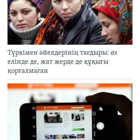
Түркімен әйелдерінің тағдыры: өз
елінде де, жат жерде де құқығы
қорғалмаған