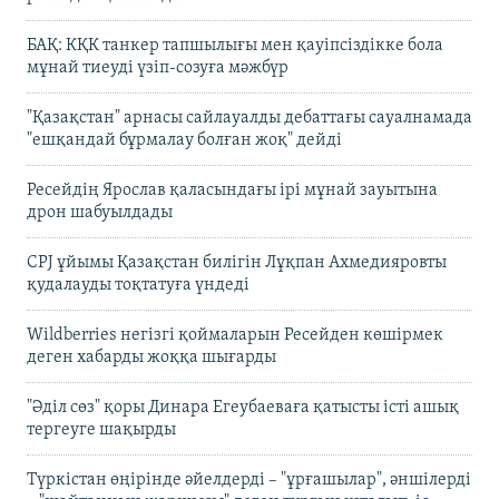
БАҚ: КҚК танкер тапшылығы мен қауіпсіздікке бола
мұнай тиеуді үзіп-созуға мәжбүр
"Қазақстан" арнасы сайлауалды дебаттағы сауалнамада
"ешқандай бұрмалау болған жоқ" дейді
Ресейдің Ярослав қаласындағы ірі мұнай зауытына
дрон шабуылдады
CPJ ұйымы Қазақстан билігін Лұқпан Ахмедияровты
қудалауды тоқтатуға үндеді
Wildberries негізгі қоймаларын Ресейден көшірмек
деген хабарды жоққа шығарды
"Әділ сөз" қоры Динара Егеубаеваға қатысты істі ашық
тергеуге шақырды
Түркістан өңірінде әйелдерді – "ұрғашылар", әншілерді