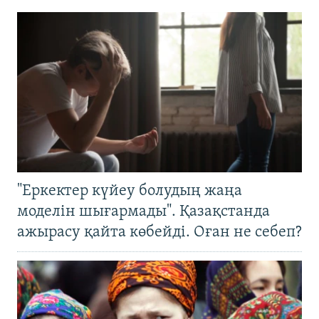
"Еркектер күйеу болудың жаңа
моделін шығармады". Қазақстанда
ажырасу қайта көбейді. Оған не себеп?