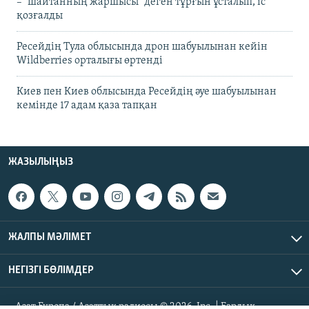
– "шайтанның жаршысы" деген тұрғын ұсталып, іс
қозғалды
Ресейдің Тула облысында дрон шабуылынан кейін
Wildberries орталығы өртенді
Киев пен Киев облысында Ресейдің әуе шабуылынан
кемінде 17 адам қаза тапқан
ЖАЗЫЛЫҢЫЗ
ЖАЛПЫ МӘЛІМЕТ
НЕГІЗГІ БӨЛІМДЕР
Азат Еуропа / Азаттық радиосы © 2026, Inc. | Барлық