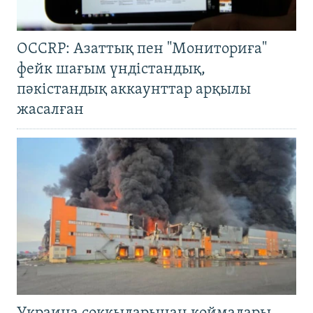
OCCRP: Азаттық пен "Мониториға"
фейк шағым үндістандық,
пәкістандық аккаунттар арқылы
жасалған