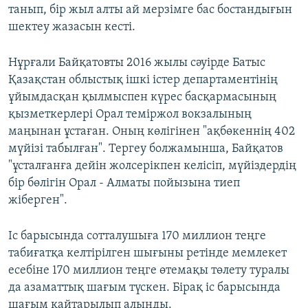
танып, бір жыл алты ай мерзімге бас бостандығын
шектеу жазасын кесті.
Нұрғали Байқатовты 2016 жылы сәуірде Батыс
Қазақстан облыстық ішкі істер департаментінің
ұйымдасқан қылмыспен күрес басқармасының
қызметкерлері Орал теміржол вокзалының
маңынан ұстаған. Оның көлігінен "ақбөкеннің 402
мүйізі табылған". Тергеу болжамынша, Байқатов
"ұсталғанға дейін жолсерікпен келісіп, мүйіздердің
бір бөлігін Орал - Алматы пойызына тиеп
жіберген".
Іс барысында сотталушыға 170 миллион теңге
табиғатқа келтірілген шығыны ретінде мемлекет
есебіне 170 миллион теңге өтемақы төлету туралы
да азаматтық шағым түскен. Бірақ іс барысында
шағым қайтарылып алынды.