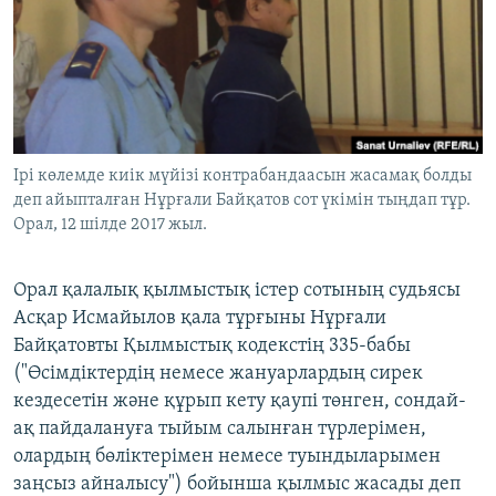
ЖАЗЫЛЫҢЫЗ
Басқа тілдерде
Ірі көлемде киік мүйізі контрабандаасын жасамақ болды
деп айыпталған Нұрғали Байқатов сот үкімін тыңдап тұр.
Орал, 12 шілде 2017 жыл.
Орал қалалық қылмыстық істер сотының судьясы
Асқар Исмайылов қала тұрғыны Нұрғали
Байқатовты Қылмыстық кодекстің 335-бабы
("Өсімдіктердің немесе жануарлардың сирек
кездесетін және құрып кету қаупі төнген, сондай-
ақ пайдалануға тыйым салынған түрлерімен,
олардың бөліктерімен немесе туындыларымен
заңсыз айналысу") бойынша қылмыс жасады деп