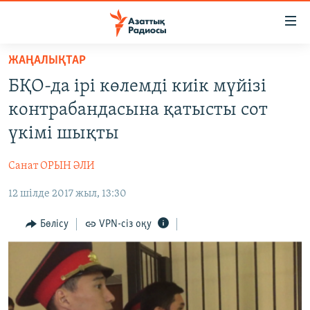
Accessibility
links
Skip
ЖАҢАЛЫҚТАР
to
ЖАҢАЛЫҚТАР
БҚО-да ірі көлемді киік мүйізі
main
САЯСАТ
content
контрабандасына қатысты сот
AZATTYQTV
Skip
үкімі шықты
to
ҚАҢТАР ОҚИҒАСЫ
main
Санат ОРЫН ӘЛИ
АДАМ ҚҰҚЫҚТАРЫ
Navigation
Skip
12 шілде 2017 жыл, 13:30
ӘЛЕУМЕТ
to
ӘЛЕМ
Бөлісу
VPN-сіз оқу
Search
АРНАЙЫ ЖОБАЛАР
Русский