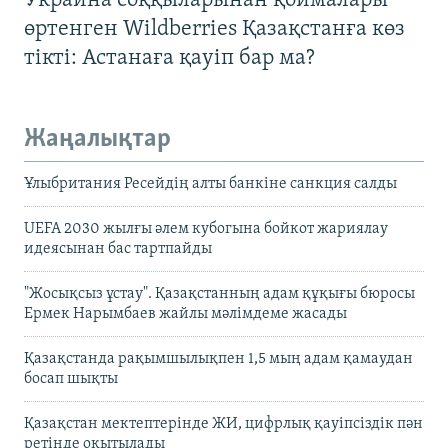
Украина соққыларынан қоймалары
өртенген Wildberries Қазақстанға көз
тікті: Астанаға қауіп бар ма?
Жаңалықтар
Ұлыбритания Ресейдің алты банкіне санкция салды
UEFA 2030 жылғы әлем кубогына бойкот жариялау
идеясынан бас тартпайды
"Жосықсыз ұстау". Қазақстанның адам құқығы бюросы
Ермек Нарымбаев жайлы мәлімдеме жасады
Қазақстанда рақымшылықпен 1,5 мың адам қамаудан
босап шықты
Қазақстан мектептерінде ЖИ, цифрлық қауіпсіздік пән
ретінде оқытылады