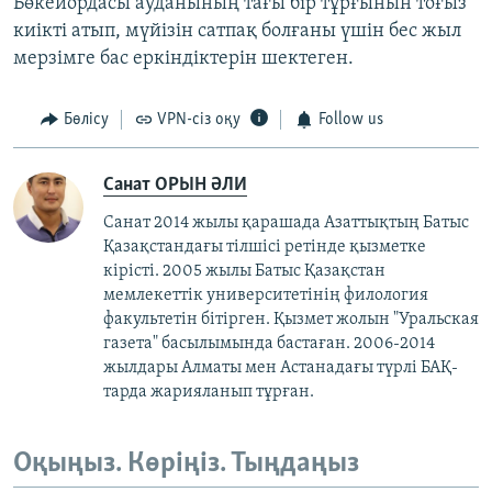
Бөкейордасы ауданының тағы бір тұрғынын тоғыз
киікті атып, мүйізін сатпақ болғаны үшін бес жыл
мерзімге бас еркіндіктерін шектеген.
Бөлісу
VPN-сіз оқу
Follow us
Санат ОРЫН ӘЛИ
Санат 2014 жылы қарашада Азаттықтың Батыс
Қазақстандағы тілшісі ретінде қызметке
кірісті. 2005 жылы Батыс Қазақстан
мемлекеттік университетінің филология
факультетін бітірген. Қызмет жолын "Уральская
газета" басылымында бастаған. 2006-2014
жылдары Алматы мен Астанадағы түрлі БАҚ-
тарда жарияланып тұрған.
Оқыңыз. Көріңіз. Тыңдаңыз