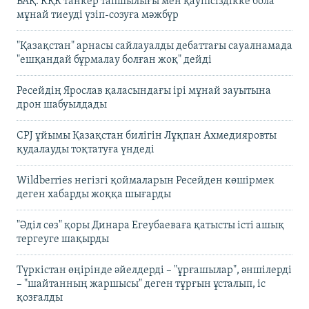
БАҚ: КҚК танкер тапшылығы мен қауіпсіздікке бола
мұнай тиеуді үзіп-созуға мәжбүр
"Қазақстан" арнасы сайлауалды дебаттағы сауалнамада
"ешқандай бұрмалау болған жоқ" дейді
Ресейдің Ярослав қаласындағы ірі мұнай зауытына
дрон шабуылдады
CPJ ұйымы Қазақстан билігін Лұқпан Ахмедияровты
қудалауды тоқтатуға үндеді
Wildberries негізгі қоймаларын Ресейден көшірмек
деген хабарды жоққа шығарды
"Әділ сөз" қоры Динара Егеубаеваға қатысты істі ашық
тергеуге шақырды
Түркістан өңірінде әйелдерді – "ұрғашылар", әншілерді
– "шайтанның жаршысы" деген тұрғын ұсталып, іс
қозғалды