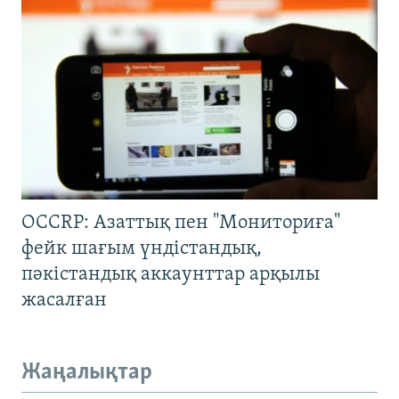
OCCRP: Азаттық пен "Мониториға"
фейк шағым үндістандық,
пәкістандық аккаунттар арқылы
жасалған
Жаңалықтар