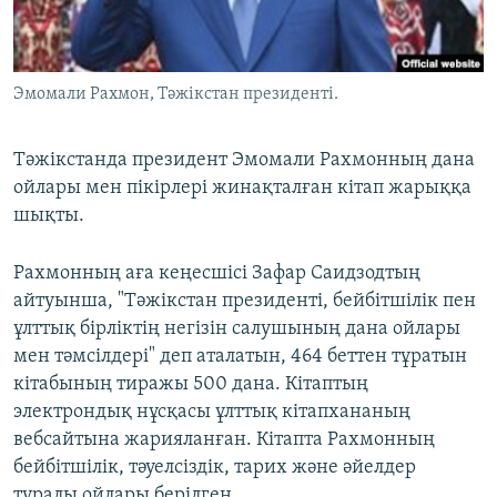
ЖАЗЫЛЫҢЫЗ
Эмомали Рахмон, Тәжікстан президенті.
Басқа тілдерде
Тәжікстанда президент Эмомали Рахмонның дана
ойлары мен пікірлері жинақталған кітап жарыққа
шықты.
Рахмонның аға кеңесшісі Зафар Саидзодтың
айтуынша, "Тәжікстан президенті, бейбітшілік пен
ұлттық бірліктің негізін салушының дана ойлары
мен тәмсілдері" деп аталатын, 464 беттен тұратын
кітабының тиражы 500 дана. Кітаптың
электрондық нұсқасы ұлттық кітапхананың
вебсайтына жарияланған. Кітапта Рахмонның
бейбітшілік, тәуелсіздік, тарих және әйелдер
туралы ойлары берілген.