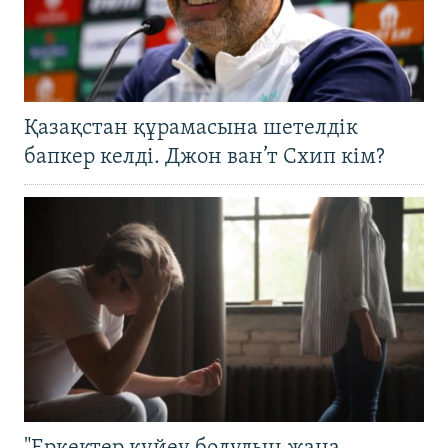
Қазақстан құрамасына шетелдік
бапкер келді. Джон ван’т Схип кім?