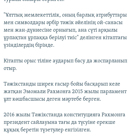
"Ұлттық мемлекеттілік, оның барлық атрибуттары
мен символдары әрбір тәжік әйелінің ой-санасы
мен жан-дүниесіне орнығып, ана сүті арқылы
ұрпақтан ұрпаққа берілуі тиіс" делінген кітаптағы
үзінділердің бірінде.
Кітапты орыс тіліне аударып басу да жоспарланып
отыр.
Тәжікстанды ширек ғасыр бойы басқарып келе
жатқан Эмомали Рахмонға 2015 жылы парламент
ұлт көшбасшысы деген мәртебе берген.
2016 жылы Тәжікстанда конституцияға Рахмонға
президент сайлауына тағы да түсуіне ерекше
құқық беретін түзетулер енгізілген.