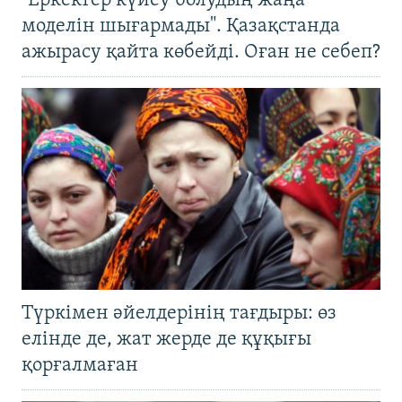
"Еркектер күйеу болудың жаңа
моделін шығармады". Қазақстанда
ажырасу қайта көбейді. Оған не себеп?
Түркімен әйелдерінің тағдыры: өз
елінде де, жат жерде де құқығы
қорғалмаған