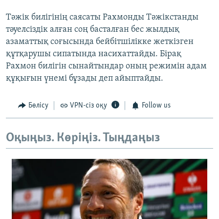
Тәжік билігінің саясаты Рахмонды Тәжікстанды
тәуелсіздік алған соң басталған бес жылдық
азаматтық соғысында бейбітшілікке жеткізген
құтқарушы сипатында насихаттайды. Бірақ
Рахмон билігін сынайтындар оның режимін адам
құқығын үнемі бұзады деп айыптайды.
Бөлісу
VPN-сіз оқу
Follow us
Оқыңыз. Көріңіз. Тыңдаңыз