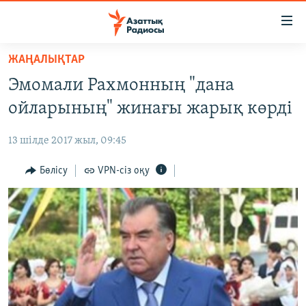
Accessibility
links
Skip
ЖАҢАЛЫҚТАР
to
ЖАҢАЛЫҚТАР
Эмомали Рахмонның "дана
main
САЯСАТ
content
ойларының" жинағы жарық көрді
AZATTYQTV
Skip
to
13 шілде 2017 жыл, 09:45
ҚАҢТАР ОҚИҒАСЫ
main
АДАМ ҚҰҚЫҚТАРЫ
Бөлісу
VPN-сіз оқу
Navigation
Skip
ӘЛЕУМЕТ
to
ӘЛЕМ
Search
АРНАЙЫ ЖОБАЛАР
Русский