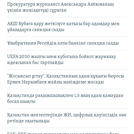
Прокуратура журналист Александра Алёхованың
үкімін жеңілдетуді сұраған
АҚШ Кубаға қару жеткізуге қатысы бар адамдар мен
ұйымдарға санкция салды
Ұлыбритания Ресейдің алты банкіне санкция салды
UEFA 2030 жылғы әлем кубогына бойкот жариялау
идеясынан бас тартпайды
"Жосықсыз ұстау". Қазақстанның адам құқығы бюросы
Ермек Нарымбаев жайлы мәлімдеме жасады
Қазақстанда рақымшылықпен 1,5 мың адам қамаудан
босап шықты
Қазақстан мектептерінде ЖИ, цифрлық қауіпсіздік пән
ретінде оқытылады