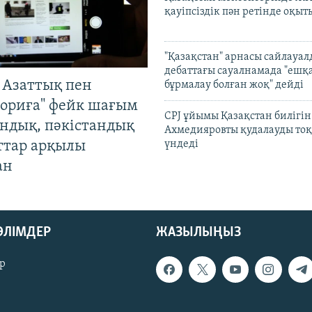
қауіпсіздік пән ретінде оқы
"Қазақстан" арнасы сайлауа
дебаттағы сауалнамада "ешқ
 Азаттық пен
бұрмалау болған жоқ" дейді
ориға" фейк шағым
CPJ ұйымы Қазақстан билігі
андық, пәкістандық
Ахмедияровты қудалауды тоқ
ттар арқылы
үндеді
ан
БӨЛІМДЕР
ЖАЗЫЛЫҢЫЗ
р