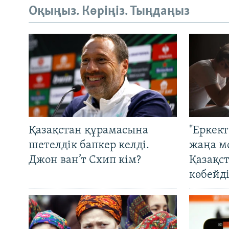
Оқыңыз. Көріңіз. Тыңдаңыз
Қазақстан құрамасына
"Еркек
шетелдік бапкер келді.
жаңа м
Джон ван’т Схип кім?
Қазақс
көбейді