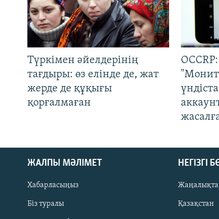
Түркімен әйелдерінің
OCCRP:
тағдыры: өз елінде де, жат
"Монит
жерде де құқығы
үндіст
қорғалмаған
аккаун
жасалғ
ЖАЛПЫ МӘЛІМЕТ
НЕГІЗГІ 
Хабарласыңыз
Жаңалықта
Біз туралы
Қазақстан
Русский