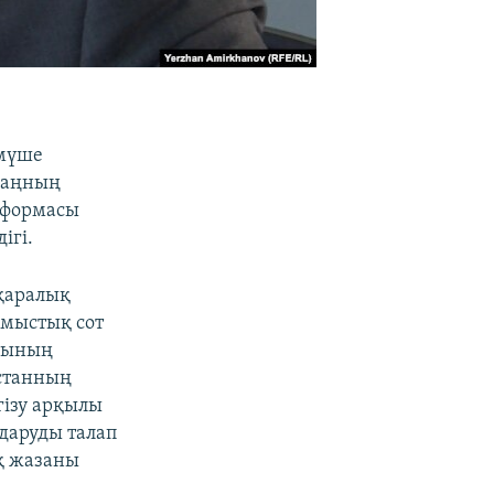
 мүше
 заңның
еформасы
ігі.
ықаралық
лмыстық сот
арының
қстанның
гізу арқылы
ударуды талап
қ жазаны