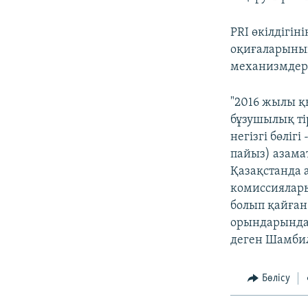
PRI өкілдігі
оқиғаларының 
механизмдері
"2016 жылы қы
бұзушылық ті
негізгі бөліг
пайыз) азама
Қазақстанда 
комиссиялары
болып қайған
орындарында б
деген Шамби
Бөлісу