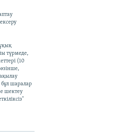
аптау
тексеру
құқық
йы түрмеде,
еттері (10
өзінше,
бақылау
 бұл шаралар
не шектеу
ткіліксіз"