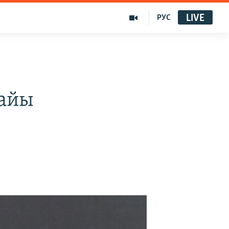
LIVE
РУС
жайы