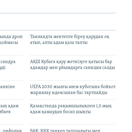
сында дрон
Таиландта мектепте біреу қарудан оқ
 қоймасы
атып, алты адам қаза тапты
ксандра
АҚШ Кубаға қару жеткізуге қатысы бар
уді
адамдар мен ұйымдарға санкция салды
банкіне
UEFA 2030 жылғы әлем кубогына бойкот
жариялау идеясынан бас тартпайды
нның адам
Қазақстанда рақымшылықпен 1,5 мың
мбаев
адам қамаудан босап шықты
И, цифрлық
БАҚ: КҚК танкер тапшылығы мен