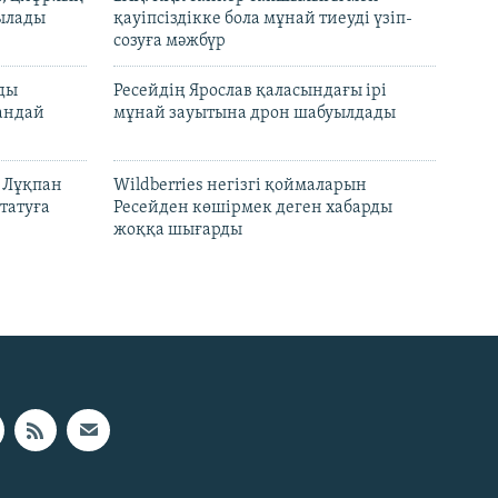
тылады
қауіпсіздікке бола мұнай тиеуді үзіп-
созуға мәжбүр
лды
Ресейдің Ярослав қаласындағы ірі
андай
мұнай зауытына дрон шабуылдады
н Лұқпан
Wildberries негізгі қоймаларын
татуға
Ресейден көшірмек деген хабарды
жоққа шығарды