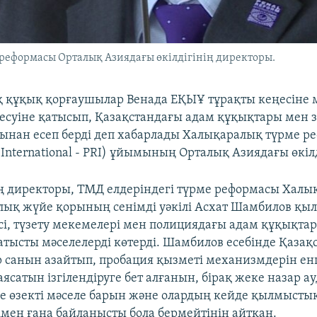
реформасы Орталық Азиядағы өкілдігінің директоры.
 құқық қорғаушылар Венада ЕҚЫҰ тұрақты кеңесіне
десуіне қатысып, Қазақстандағы адам құқықтары мен
йынан есеп берді деп хабарлады Халықаралық түрме р
 International - PRI) ұйымының Орталық Азиядағы өкілд
нің директоры, ТМД елдеріндегі түрме реформасы Хал
ық жүйе қорының сенімді уәкілі Асхат Шамбилов қы
есі, түзету мекемелері мен полициядағы адам құқықт
атысты мәселелерді көтерді. Шамбилов есебінде Қаза
 санын азайтып, пробация қызметі механизмдерін ен
сатын ізгілендіруге бет алғанын, бірақ жеке назар а
ше өзекті мәселе барын және олардың кейде қылмысты
імен ғана байланысты бола бермейтінін айтқан.