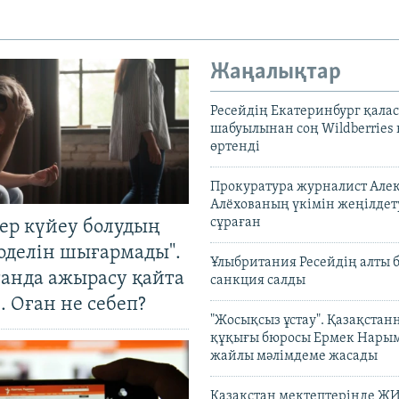
Жаңалықтар
Ресейдің Екатеринбург қала
шабуылынан соң Wildberries
өртенді
Прокуратура журналист Але
Алёхованың үкімін жеңілдет
сұраған
тер күйеу болудың
оделін шығармады".
Ұлыбритания Ресейдің алты 
танда ажырасу қайта
санкция салды
. Оған не себеп?
"Жосықсыз ұстау". Қазақста
құқығы бюросы Ермек Нары
жайлы мәлімдеме жасады
Қазақстан мектептерінде Ж