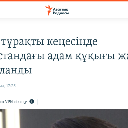
тұрақты кеңесінде
стандағы адам құқығы 
ланды
л, 17:25
VPN-сіз оқу