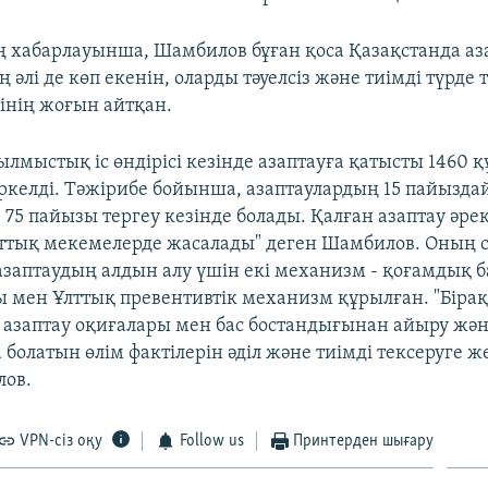
нің хабарлауынша, Шамбилов бұған қоса Қазақстанда аз
әлі де көп екенін, оларды тәуелсіз және тиімді түрде 
нің жоғын айтқан.
лмыстық іс өндірісі кезінде азаптауға қатысты 1460 
ркелді. Тәжірибе бойынша, азаптаулардың 15 пайызда
і - 75 пайызы тергеу кезінде болады. Қалған азаптау әрек
ттық мекемелерде жасалады" деген Шамбилов. Оның с
азаптаудың алдын алу үшін екі механизм - қоғамдық 
 мен Ұлттық превентивтік механизм құрылған. "Бірақ
 азаптау оқиғалары мен бас бостандығынан айыру жә
олатын өлім фактілерін әділ және тиімді тексеруге же
лов.
VPN-сіз оқу
Follow us
Принтерден шығару