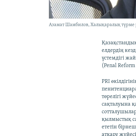
Азамат Шамбилов, Халықаралық түрме 
Қазақстандық
елдердің кез
үстемдігі жа
(Penal Reform
PRI өкілдігі
пенитенциарл
төрелігі жүй
сақталуына қ
сотталушылар
қылмыстық сая
ететін бірне
атқару жүйес