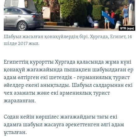
ЖАЗЫЛЫҢЫЗ
Басқа тілдерде
Шабуыл жасалған қонақүйлердің бірі. Хургада, Египет, 14
шілде 2017 жыл.
Египеттің курортты Хургада қаласында жұма күні
қонақүй жағажайында пышақпен шабуылдаған ер
адам өлтірген екі шетелдік - германиялық турист
әйелдер екені анықталды. Шабуыл салдарынан екі
чех азаматы және екі армениялық турист
жараланған.
Содан кейін көршілес жағажайдағы тағы екі
адамға шабуыл жасауға әрекеттенген әлгі адам
ұсталған.