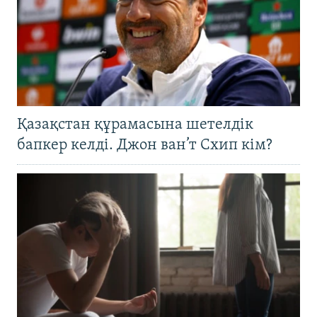
Қазақстан құрамасына шетелдік
бапкер келді. Джон ван’т Схип кім?