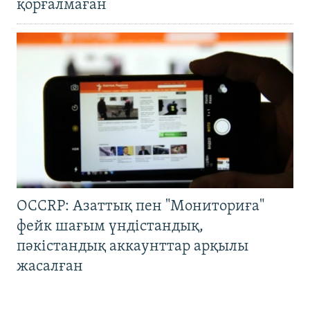
қорғалмаған
OCCRP: Азаттық пен "Мониториға"
фейк шағым үндістандық,
пәкістандық аккаунттар арқылы
жасалған