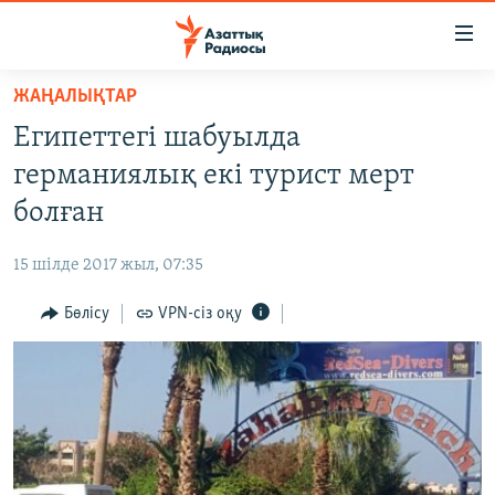
Accessibility
links
Skip
ЖАҢАЛЫҚТАР
to
ЖАҢАЛЫҚТАР
Египеттегі шабуылда
main
САЯСАТ
content
германиялық екі турист мерт
AZATTYQTV
Skip
болған
to
ҚАҢТАР ОҚИҒАСЫ
main
15 шілде 2017 жыл, 07:35
АДАМ ҚҰҚЫҚТАРЫ
Navigation
Skip
Бөлісу
VPN-сіз оқу
ӘЛЕУМЕТ
to
ӘЛЕМ
Search
АРНАЙЫ ЖОБАЛАР
Русский