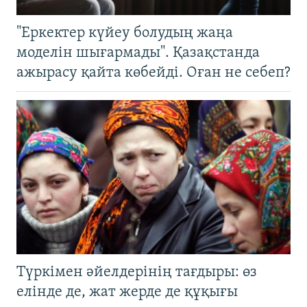
"Еркектер күйеу болудың жаңа
моделін шығармады". Қазақстанда
ажырасу қайта көбейді. Оған не себеп?
Түркімен әйелдерінің тағдыры: өз
елінде де, жат жерде де құқығы