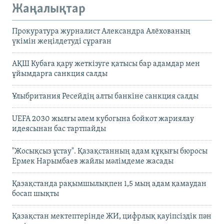
Жаңалықтар
Прокуратура журналист Александра Алёхованың
үкімін жеңілдетуді сұраған
АҚШ Кубаға қару жеткізуге қатысы бар адамдар мен
ұйымдарға санкция салды
Ұлыбритания Ресейдің алты банкіне санкция салды
UEFA 2030 жылғы әлем кубогына бойкот жариялау
идеясынан бас тартпайды
"Жосықсыз ұстау". Қазақстанның адам құқығы бюросы
Ермек Нарымбаев жайлы мәлімдеме жасады
Қазақстанда рақымшылықпен 1,5 мың адам қамаудан
босап шықты
Қазақстан мектептерінде ЖИ, цифрлық қауіпсіздік пән