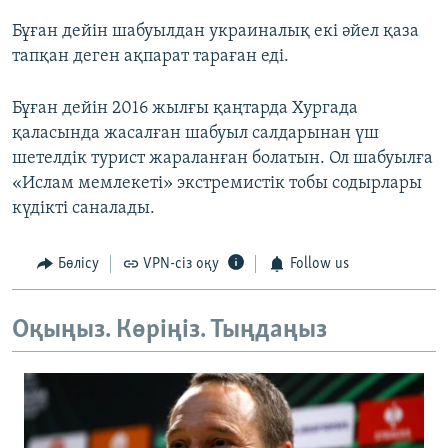
Бұған дейін шабуылдан украиналық екі әйел қаза
тапқан деген ақпарат тараған еді.
Бұған дейін 2016 жылғы қаңтарда Хургада
қаласында жасалған шабуыл салдарынан үш
шетелдік турист жараланған болатын. Ол шабуылға
«Ислам мемлекеті» экстремистік тобы содырлары
күдікті саналады.
Бөлісу
VPN-сіз оқу
Follow us
Оқыңыз. Көріңіз. Тыңдаңыз