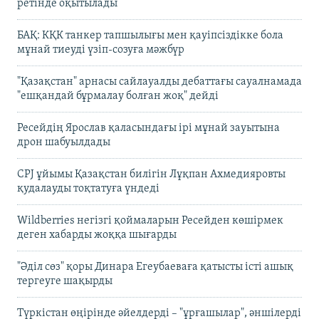
ретінде оқытылады
БАҚ: КҚК танкер тапшылығы мен қауіпсіздікке бола
мұнай тиеуді үзіп-созуға мәжбүр
"Қазақстан" арнасы сайлауалды дебаттағы сауалнамада
"ешқандай бұрмалау болған жоқ" дейді
Ресейдің Ярослав қаласындағы ірі мұнай зауытына
дрон шабуылдады
CPJ ұйымы Қазақстан билігін Лұқпан Ахмедияровты
қудалауды тоқтатуға үндеді
Wildberries негізгі қоймаларын Ресейден көшірмек
деген хабарды жоққа шығарды
"Әділ сөз" қоры Динара Егеубаеваға қатысты істі ашық
тергеуге шақырды
Түркістан өңірінде әйелдерді – "ұрғашылар", әншілерді