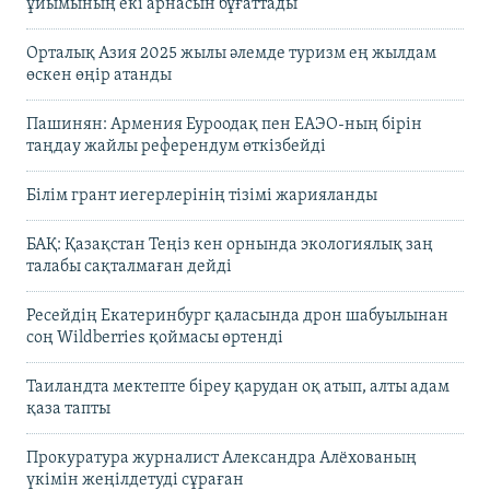
ұйымының екі арнасын бұғаттады
Орталық Азия 2025 жылы әлемде туризм ең жылдам
өскен өңір атанды
Пашинян: Армения Еуроодақ пен ЕАЭО-ның бірін
таңдау жайлы референдум өткізбейді
Білім грант иегерлерінің тізімі жарияланды
БАҚ: Қазақстан Теңіз кен орнында экологиялық заң
талабы сақталмаған дейді
Ресейдің Екатеринбург қаласында дрон шабуылынан
соң Wildberries қоймасы өртенді
Таиландта мектепте біреу қарудан оқ атып, алты адам
қаза тапты
Прокуратура журналист Александра Алёхованың
үкімін жеңілдетуді сұраған