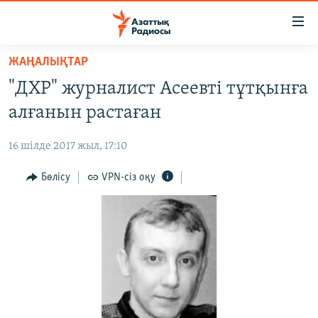
Accessibility
links
Skip
ЖАҢАЛЫҚТАР
to
ЖАҢАЛЫҚТАР
"ДХР" журналист Асеевті тұтқынға
main
САЯСАТ
content
алғанын растаған
AZATTYQTV
Skip
to
16 шілде 2017 жыл, 17:10
ҚАҢТАР ОҚИҒАСЫ
main
АДАМ ҚҰҚЫҚТАРЫ
Бөлісу
VPN-сіз оқу
Navigation
Skip
ӘЛЕУМЕТ
to
ӘЛЕМ
Search
АРНАЙЫ ЖОБАЛАР
Русский