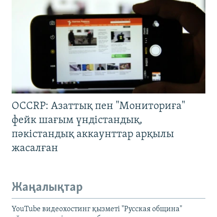
OCCRP: Азаттық пен "Мониториға"
фейк шағым үндістандық,
пәкістандық аккаунттар арқылы
жасалған
Жаңалықтар
YouTube видеохостинг қызметі "Русская община"