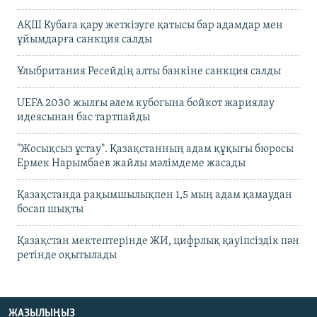
АҚШ Кубаға қару жеткізуге қатысы бар адамдар мен
ұйымдарға санкция салды
Ұлыбритания Ресейдің алты банкіне санкция салды
UEFA 2030 жылғы әлем кубогына бойкот жариялау
идеясынан бас тартпайды
"Жосықсыз ұстау". Қазақстанның адам құқығы бюросы
Ермек Нарымбаев жайлы мәлімдеме жасады
Қазақстанда рақымшылықпен 1,5 мың адам қамаудан
босап шықты
Қазақстан мектептерінде ЖИ, цифрлық қауіпсіздік пән
ретінде оқытылады
ЖАЗЫЛЫҢЫЗ