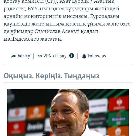
қорғау комитеті (CPJ), Азат Еуропа / Азаттық
радиосы, БҰҰ-ның адам құқықтары жөніндегі
арнайы мониторингтік миссиясы, Еуропадағы
қауіпсіздік және ынтымақтастық ұйымы және өзге
де ұйымдар Станислав Асеевті қолдап
мәлімдемелер жасаған.
Бөлісу
VPN-сіз оқу
Follow us
Оқыңыз. Көріңіз. Тыңдаңыз