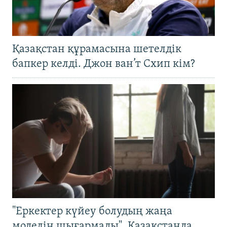
Қазақстан құрамасына шетелдік
бапкер келді. Джон ван’т Схип кім?
"Еркектер күйеу болудың жаңа
моделін шығармады". Қазақстанда