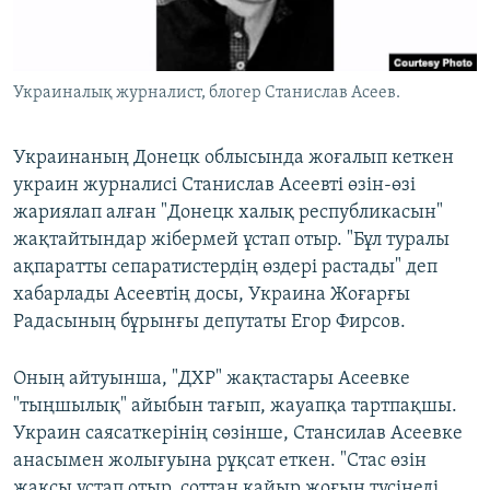
ЖАЗЫЛЫҢЫЗ
Украиналық журналист, блогер Станислав Асеев.
Басқа тілдерде
Украинаның Донецк облысында жоғалып кеткен
украин журналисі Станислав Асеевті өзін-өзі
жариялап алған "Донецк халық республикасын"
жақтайтындар жібермей ұстап отыр. "Бұл туралы
ақпаратты сепаратистердің өздері растады" деп
хабарлады Асеевтің досы, Украина Жоғарғы
Радасының бұрынғы депутаты Егор Фирсов.
Оның айтуынша, "ДХР" жақтастары Асеевке
"тыңшылық" айыбын тағып, жауапқа тартпақшы.
Украин саясаткерінің сөзінше, Стансилав Асеевке
анасымен жолығуына рұқсат еткен. "Стас өзін
жақсы ұстап отыр, соттан қайыр жоғын түсінеді.