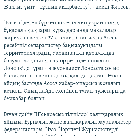
Жалғыз үміт – тұтқын айырбастау", - дейді Фирсов.
"Васин" деген бүркеншік есіммен украиналық
бұқаралық ақпарат құралдарында мақалалар
жариялап келген 27 жастағы Станислав Асеев
ресейшіл сепаратистер бақылауындағы
территориялардың Украинаның құрамында
болуын жақтайтын автор ретінде танылған.
Донецкіде тұратын журналист Донбаста соғыс
басталғаннан кейін де сол қалада қалған. Өткен
айдың басында Асеев хабар-ошарсыз жоғалып
кеткен. Оның қайда екенінен туған-туыстары да
бейхабар болған.
Бұған дейін "Шекарасыз тілшілер" халықаралық
ұйымы, Еурпалық және халықаралық журналистер
федерациялары, Нью-Йорктегі Журналистерді