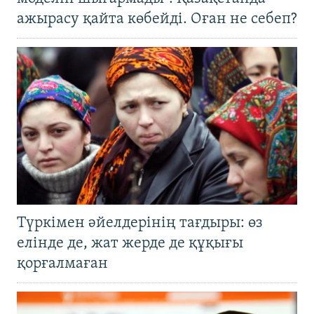
ажырасу қайта көбейді. Оған не себеп?
Түркімен әйелдерінің тағдыры: өз
елінде де, жат жерде де құқығы
қорғалмаған