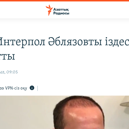
Интерпол Әблязовты іздес
тты
ыл, 09:05
VPN-сіз оқу