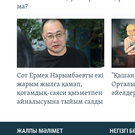
ма?
Сот Ермек Нарымбаевты екі
"Қашан 
жарым жылға қамап,
Орталы
қоғамдық-саяси қызметпен
әйелде
айналысуына тыйым салды
ЖАЛПЫ МӘЛІМЕТ
НЕГІЗГІ 