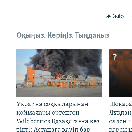
Бөлісу
Оқыңыз. Көріңіз. Тыңдаңыз
Украина соққыларынан
Шекара
қоймалары өртенген
Лұқпан
Wildberries Қазақстанға көз
елден 
тікті: Астанаға қауіп бар
қарсы 