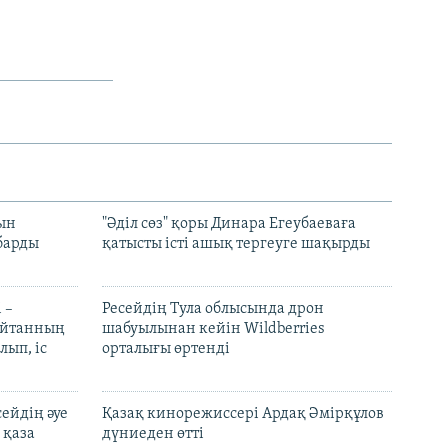
рын
"Әділ сөз" қоры Динара Егеубаеваға
барды
қатысты істі ашық тергеуге шақырды
 –
Ресейдің Тула облысында дрон
шайтанның
шабуылынан кейін Wildberries
лып, іс
орталығы өртенді
ейдің әуе
Қазақ кинорежиссері Ардақ Әмірқұлов
 қаза
дүниеден өтті