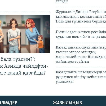
тапқан
Журналист Динара Егеубаева
қылмыстық іс қозғалғанын а
Полиция түсініктеме бермеді
Путин елден кеткен ресейлі
құқығын шектейтін заңға қо
Қазақстанның сауда министр
кәсіпкерлерге отандық
маркетплейстерге басымдық
бала туасың?":
жайлы кеңес айтты
қ Азияда чайлдфри-
рге қалай қарайды?
Қазақстанға шетелдіктерді 
рұқсатпен кіргізу жобасы та
ұсынылды
БӨЛІМДЕР
ЖАЗЫЛЫҢЫЗ