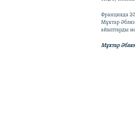
Францияда 20
Мұхтар Әбляз
айыптарды мо
Мұхтар Әбляз