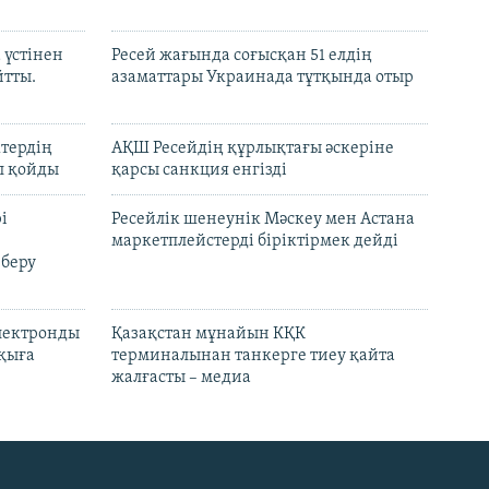
 үстінен
Ресей жағында соғысқан 51 елдің
йтты.
азаматтары Украинада тұтқында отыр
ктердің
АҚШ Ресейдің құрлықтағы әскеріне
л қойды
қарсы санкция енгізді
і
Ресейлік шенеунік Мәскеу мен Астана
маркетплейстерді біріктірмек дейді
 беру
электронды
Қазақстан мұнайын КҚК
лқыға
терминалынан танкерге тиеу қайта
жалғасты – медиа