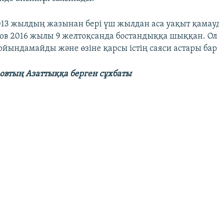
13 жылдың жазынан бері үш жылдан аса уақыт қамауд
ов 2016 жылы 9 желтоқсанда бостандыққа шыққан. Ол
йындамайды және өзіне қарсы істің саяси астары бар
овтың Азаттыққа берген сұхбаты