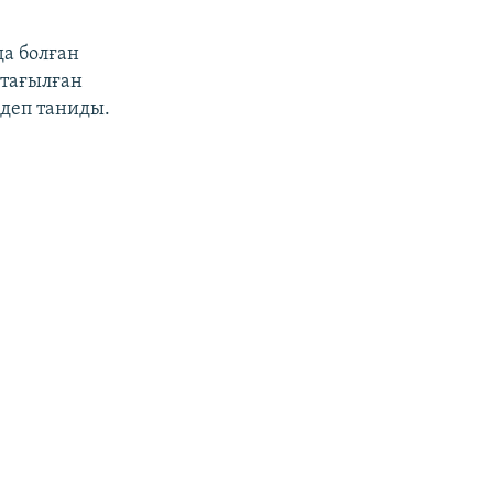
а болған
 тағылған
 деп таниды.