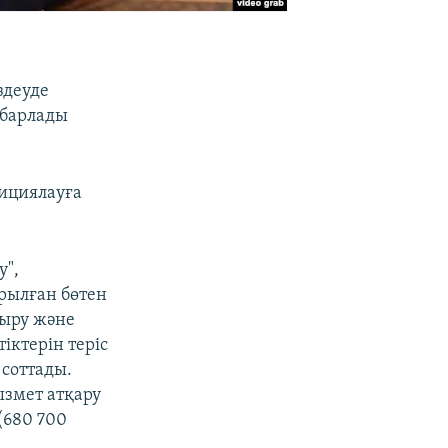
здеуде
абарлады
дициялауға
у",
ырылған бөтен
қыру және
іктерін теріс
 соттады.
ызмет атқару
(680 700