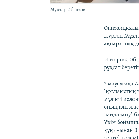
Мұхтар Әблязов.
Оппозициялық
жүрген Мұхта
ақпараттық де
Интерпол Әбл
рұқсат береті
7 маусымда А
"қылмыстық қ
мүлiктi иеле
оның ізін жас
пайдалану" б
Үкім бойынша
құқығынан 3 
теңге) көлем