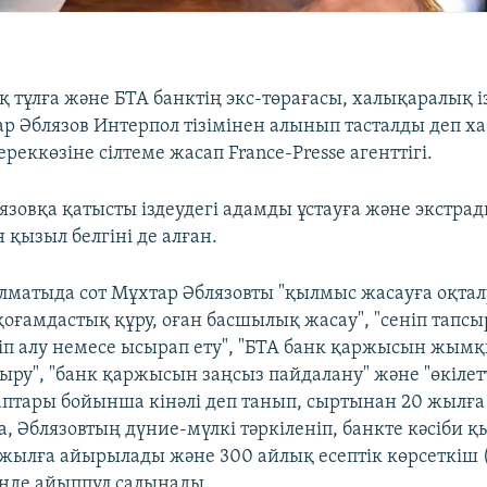
 тұлға және БТА банктің экс-төрағасы, халықаралық і
р Әблязов Интерпол тізімінен алынып тасталды деп х
реккөзіне сілтеме жасап France-Presse агенттігі.
язовқа қатысты іздеудегі адамды ұстауға және экстра
н қызыл белгіні де алған.
лматыда сот Мұхтар Әблязовты "қылмыс жасауға оқтал
оғамдастық құру, оған басшылық жасау", "сенiп тапс
нiп алу немесе ысырап ету", "БТА банк қаржысын жым
ыру", "банк қаржысын заңсыз пайдалану" және "өкілетт
аптары бойынша кінәлі деп танып, сыртынан 20 жылға
, Әблязовтың дүние-мүлкі тәркіленіп, банкте кәсіби қ
жылға айырылады және 300 айлық есептік көрсеткіш 
інде айыппұл салынады.