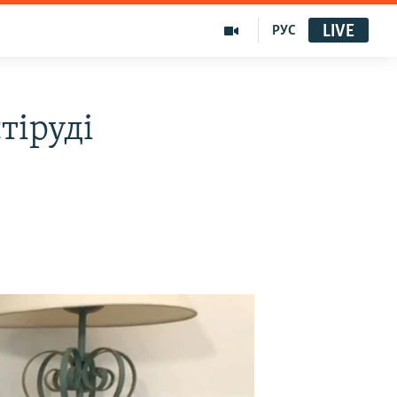
LIVE
РУС
тіруді