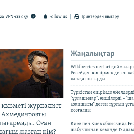
VPN-сіз оқу
Follow us
Принтерден шығару
Жаңалықтар
Wildberries негізгі қоймала
Ресейден көшірмек деген ха
жоққа шығарды
Түркістан өңірінде әйелдерді
"ұрғашылар", әншілерді – "
азаншысы" деген тұрғын ұста
 қызметі журналист
қозғалды
 Ахмедияровты
шығармады. Оған
Киев пен Киев облысында Рес
шабуылынан кемінде 17 адам
шағым жазған кім?