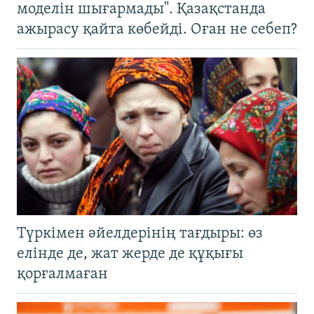
моделін шығармады". Қазақстанда
ажырасу қайта көбейді. Оған не себеп?
Түркімен әйелдерінің тағдыры: өз
елінде де, жат жерде де құқығы
қорғалмаған