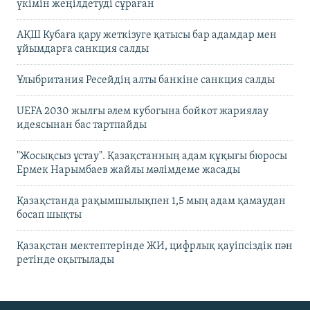
үкімін жеңілдетуді сұраған
АҚШ Кубаға қару жеткізуге қатысы бар адамдар мен
ұйымдарға санкция салды
Ұлыбритания Ресейдің алты банкіне санкция салды
UEFA 2030 жылғы әлем кубогына бойкот жариялау
идеясынан бас тартпайды
"Жосықсыз ұстау". Қазақстанның адам құқығы бюросы
Ермек Нарымбаев жайлы мәлімдеме жасады
Қазақстанда рақымшылықпен 1,5 мың адам қамаудан
босап шықты
Қазақстан мектептерінде ЖИ, цифрлық қауіпсіздік пән
ретінде оқытылады