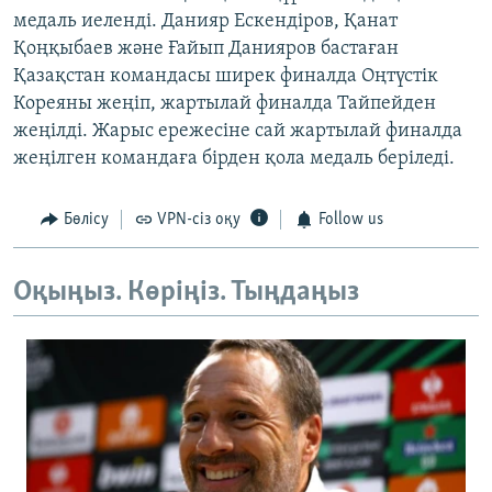
медаль иеленді. Данияр Ескендіров, Қанат
Қоңқыбаев және Ғайып Данияров бастаған
Қазақстан командасы ширек финалда Оңтүстік
Кореяны жеңіп, жартылай финалда Тайпейден
жеңілді. Жарыс ережесіне сай жартылай финалда
жеңілген командаға бірден қола медаль беріледі.
Бөлісу
VPN-сіз оқу
Follow us
Оқыңыз. Көріңіз. Тыңдаңыз