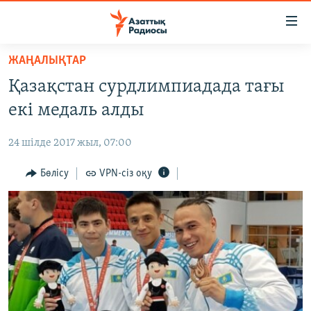
Accessibility
links
Skip
ЖАҢАЛЫҚТАР
to
ЖАҢАЛЫҚТАР
Қазақстан сурдлимпиадада тағы
main
САЯСАТ
content
екі медаль алды
AZATTYQTV
Skip
to
24 шілде 2017 жыл, 07:00
ҚАҢТАР ОҚИҒАСЫ
main
АДАМ ҚҰҚЫҚТАРЫ
Бөлісу
VPN-сіз оқу
Navigation
Skip
ӘЛЕУМЕТ
to
ӘЛЕМ
Search
АРНАЙЫ ЖОБАЛАР
Русский