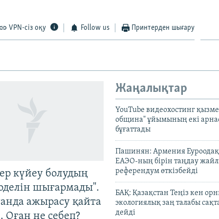
VPN-сіз оқу
Follow us
Принтерден шығару
Жаңалықтар
YouTube видеохостинг қызмет
община" ұйымының екі арн
бұғаттады
Пашинян: Армения Еуроодақ
ЕАЭО-ның бірін таңдау жай
референдум өткізбейді
тер күйеу болудың
оделін шығармады".
БАҚ: Қазақстан Теңіз кен ор
танда ажырасу қайта
экологиялық заң талабы сақ
дейді
. Оған не себеп?