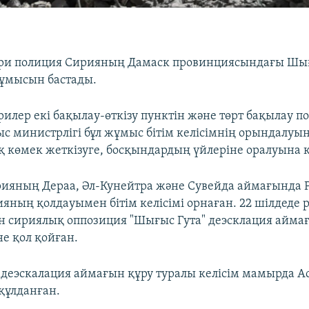
ери полиция Сирияның Дамаск провинциясындағы Шы
ұмысын бастады.
рилер екі бақылау-өткізу пунктін және төрт бақылау п
ыс министрлігі бұл жұмыс бітім келісімнің орындалуы
 көмек жеткізуге, босқындардың үйлеріне оралуына к
рияның Дераа, Әл-Кунейтра және Сувейда аймағында 
яның қолдауымен бітім келісімі орнаған. 22 шілдеде 
н сириялық оппозиция "Шығыс Гута" деэсклация айм
іне қол қойған.
 деэскалация аймағын құру туралы келісім мамырда А
ақұлданған.