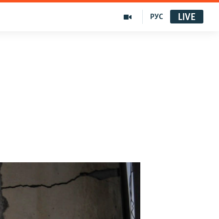
LIVE
РУС