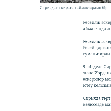
Сириядағы қираған аймақтардың бірі
Ресейлік әск
аймағында ж
Ресейлік әске
Ресей қорған
гуманитарлық
9 шілдеде Си
және Иордани
әскерилер ме
істеу келісім
Сирияда төрт
келіссөзде м