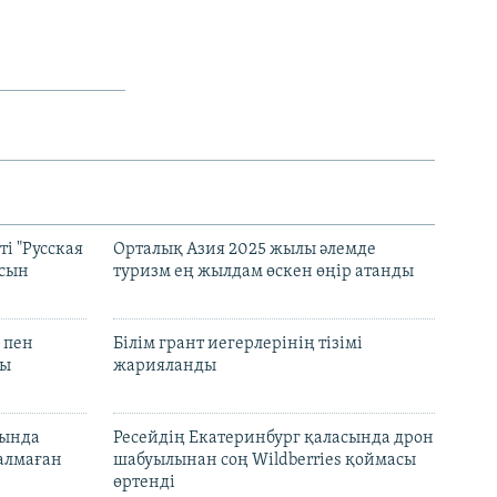
і "Русская
Орталық Азия 2025 жылы әлемде
асын
туризм ең жылдам өскен өңір атанды
 пен
Білім грант иегерлерінің тізімі
лы
жарияланды
нында
Ресейдің Екатеринбург қаласында дрон
талмаған
шабуылынан соң Wildberries қоймасы
өртенді