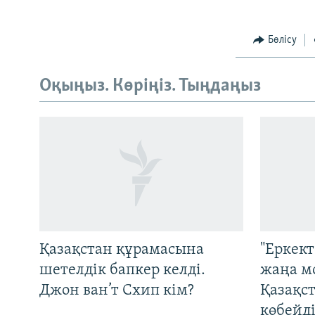
Бөлісу
Оқыңыз. Көріңіз. Тыңдаңыз
Русский
ЖАЗЫЛЫҢЫЗ
Қазақстан құрамасына
"Еркек
шетелдік бапкер келді.
жаңа м
Джон ван’т Схип кім?
Қазақс
Басқа тілдерде
көбейді