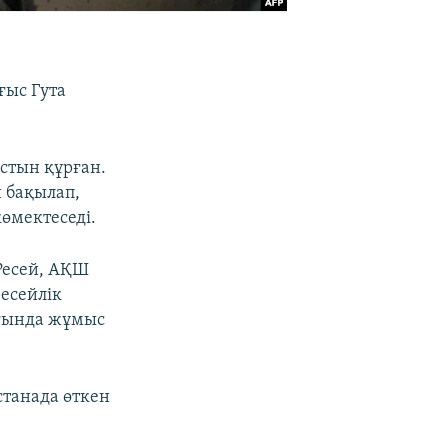
ғыс Гута
остын құрған.
н бақылап,
өмектеседі.
Ресей, АҚШ
ресейлік
ағында жұмыс
станада өткен