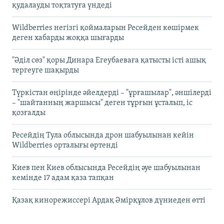
қудалауды тоқтатуға үндеді
Wildberries негізгі қоймаларын Ресейден көшірмек
деген хабарды жоққа шығарды
"Әділ сөз" қоры Динара Егеубаеваға қатысты істі ашық
тергеуге шақырды
Түркістан өңірінде әйелдерді – "ұрғашылар", әншілерді
– "шайтанның жаршысы" деген тұрғын ұсталып, іс
қозғалды
Ресейдің Тула облысында дрон шабуылынан кейін
Wildberries орталығы өртенді
Киев пен Киев облысында Ресейдің әуе шабуылынан
кемінде 17 адам қаза тапқан
Қазақ кинорежиссері Ардақ Әмірқұлов дүниеден өтті