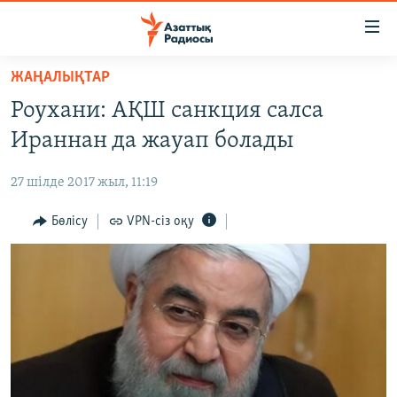
Accessibility
links
Skip
ЖАҢАЛЫҚТАР
to
ЖАҢАЛЫҚТАР
Роухани: АҚШ санкция салса
main
САЯСАТ
content
Ираннан да жауап болады
AZATTYQTV
Skip
to
27 шілде 2017 жыл, 11:19
ҚАҢТАР ОҚИҒАСЫ
main
АДАМ ҚҰҚЫҚТАРЫ
Бөлісу
VPN-сіз оқу
Navigation
Skip
ӘЛЕУМЕТ
to
ӘЛЕМ
Search
АРНАЙЫ ЖОБАЛАР
Русский