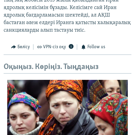
тың заң жобасы 2015 жылы қабылданған Иран
ядролық келісімін бұзады. Келісімге сай Иран
ядролық бағдарламасын шектейді, ал АҚШ
бастаған әлем елдері Иранға қатысты халықаралық
санкцияларды алып тастауы тиіс.
Бөлісу
VPN-сіз оқу
Follow us
Оқыңыз. Көріңіз. Тыңдаңыз