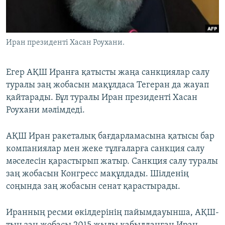
ЖАЗЫЛЫҢЫЗ
Иран президенті Хасан Роухани.
Басқа тілдерде
Егер АҚШ Иранға қатысты жаңа санкциялар салу
туралы заң жобасын мақұлдаса Тегеран да жауап
қайтарады. Бұл туралы Иран президенті Хасан
Роухани мәлімдеді.
АҚШ Иран ракеталық бағдарламасына қатысы бар
компаниялар мен жеке тұлғаларға санкция салу
мәселесін қарастырып жатыр. Санкция салу туралы
заң жобасын Конгресс мақұлдады. Шілденің
соңында заң жобасын сенат қарастырады.
Иранның ресми өкілдерінің пайымдауынша, АҚШ-