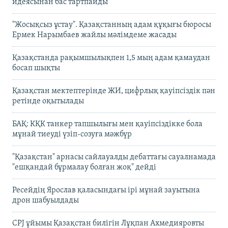
идеясынан бас тартпайды
"Жосықсыз ұстау". Қазақстанның адам құқығы бюросы
Ермек Нарымбаев жайлы мәлімдеме жасады
Қазақстанда рақымшылықпен 1,5 мың адам қамаудан
босап шықты
Қазақстан мектептерінде ЖИ, цифрлық қауіпсіздік пән
ретінде оқытылады
БАҚ: КҚК танкер тапшылығы мен қауіпсіздікке бола
мұнай тиеуді үзіп-созуға мәжбүр
"Қазақстан" арнасы сайлауалды дебаттағы сауалнамада
"ешқандай бұрмалау болған жоқ" дейді
Ресейдің Ярослав қаласындағы ірі мұнай зауытына
дрон шабуылдады
CPJ ұйымы Қазақстан билігін Лұқпан Ахмедияровты