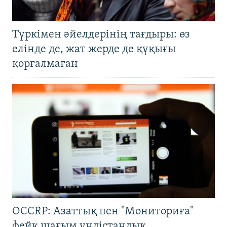
Түркімен әйелдерінің тағдыры: өз
елінде де, жат жерде де құқығы
қорғалмаған
OCCRP: Азаттық пен "Мониториға"
фейк шағым үндістандық,