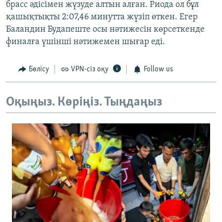
брасс әдісімен жүзуде алтын алған. Риода ол бұл
қашықтықты 2:07,46 минутта жүзіп өткен. Егер
Баландин Будапеште осы нәтижесін көрсеткенде
финалға үшінші нәтижемен шығар еді.
Бөлісу
VPN-сіз оқу
Follow us
Оқыңыз. Көріңіз. Тыңдаңыз