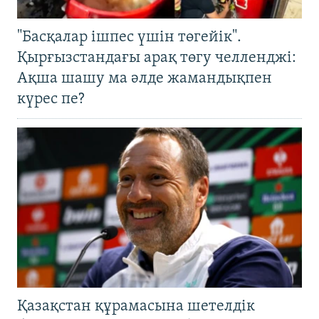
"Басқалар ішпес үшін төгейік".
Қырғызстандағы арақ төгу челленджі:
Ақша шашу ма әлде жамандықпен
күрес пе?
Қазақстан құрамасына шетелдік