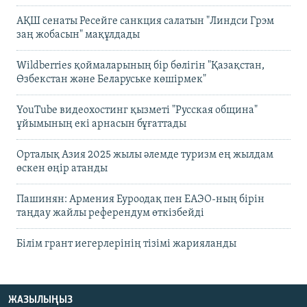
АҚШ сенаты Ресейге санкция салатын "Линдси Грэм
заң жобасын" мақұлдады
Wildberries қоймаларының бір бөлігін "Қазақстан,
Өзбекстан және Беларуське көшірмек"
YouTube видеохостинг қызметі "Русская община"
ұйымының екі арнасын бұғаттады
Орталық Азия 2025 жылы әлемде туризм ең жылдам
өскен өңір атанды
Пашинян: Армения Еуроодақ пен ЕАЭО-ның бірін
таңдау жайлы референдум өткізбейді
Білім грант иегерлерінің тізімі жарияланды
ЖАЗЫЛЫҢЫЗ