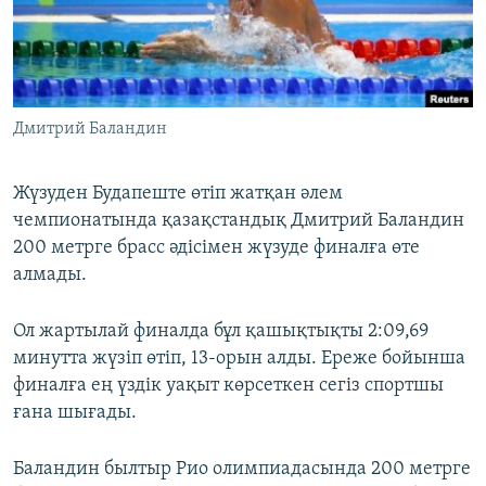
ЖАЗЫЛЫҢЫЗ
Басқа тілдерде
Дмитрий Баландин
Жүзуден Будапеште өтіп жатқан әлем
чемпионатында қазақстандық Дмитрий Баландин
200 метрге брасс әдісімен жүзуде финалға өте
алмады.
Ол жартылай финалда бұл қашықтықты 2:09,69
минутта жүзіп өтіп, 13-орын алды. Ереже бойынша
финалға ең үздік уақыт көрсеткен сегіз спортшы
ғана шығады.
Баландин былтыр Рио олимпиадасында 200 метрге