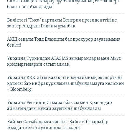
Самат Смақов "Атырау" футбол клубының бас бапкері
болып тағайындалды
Биліктегі "Тиса" партиясы Венгрия президенттігіне
заңгер Андраш Баканы ұсынбақ
АҚШ сенаты Тодд Бланшты бас прокурор лауазымына
бекітті
Украина Түркиядан ATACMS зымырандары мен M270
қондырғыларын сатып алмақ
Украина КҚК-дағы Қазақстан мұнайының экспортына
қатысы бар инфрақұрылымға шабуылдамауға келіскен
– Bloomberg
Украина Ресейдің Самара облысы мен Краснодар
аймағындағы мұнай зауытына шабуылдады
Қайрат Сатыбалдыға тиесілі "Байсат" базары бір
жылдан кейін аукционда сатылды