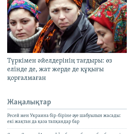
Түркімен әйелдерінің тағдыры: өз
елінде де, жат жерде де құқығы
қорғалмаған
Жаңалықтар
Ресей мен Украина бір-біріне әуе шабуылын жасады:
екі жақтан да қаза тапқандар бар