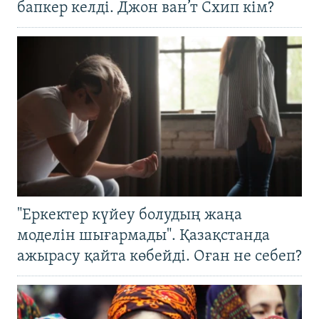
бапкер келді. Джон ван’т Схип кім?
"Еркектер күйеу болудың жаңа
моделін шығармады". Қазақстанда
ажырасу қайта көбейді. Оған не себеп?