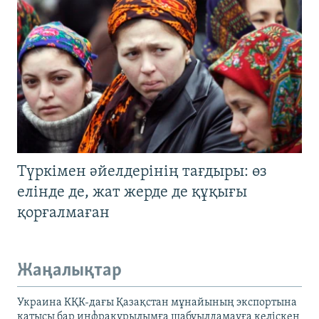
Түркімен әйелдерінің тағдыры: өз
елінде де, жат жерде де құқығы
қорғалмаған
Жаңалықтар
Украина КҚК-дағы Қазақстан мұнайының экспортына
қатысы бар инфрақұрылымға шабуылдамауға келіскен