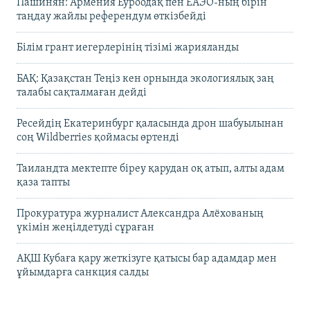
Пашинян: Армения Еуроодақ пен ЕАЭО-ның бірін
таңдау жайлы референдум өткізбейді
Білім грант иегерлерінің тізімі жарияланды
БАҚ: Қазақстан Теңіз кен орнында экологиялық заң
талабы сақталмаған дейді
Ресейдің Екатеринбург қаласында дрон шабуылынан
соң Wildberries қоймасы өртенді
Таиландта мектепте біреу қарудан оқ атып, алты адам
қаза тапты
Прокуратура журналист Александра Алёхованың
үкімін жеңілдетуді сұраған
АҚШ Кубаға қару жеткізуге қатысы бар адамдар мен
ұйымдарға санкция салды