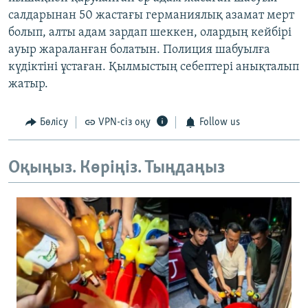
салдарынан 50 жастағы германиялық азамат мерт
болып, алты адам зардап шеккен, олардың кейбірі
ауыр жараланған болатын. Полиция шабуылға
күдіктіні ұстаған. Қылмыстың себептері анықталып
жатыр.
Бөлісу
VPN-сіз оқу
Follow us
Оқыңыз. Көріңіз. Тыңдаңыз