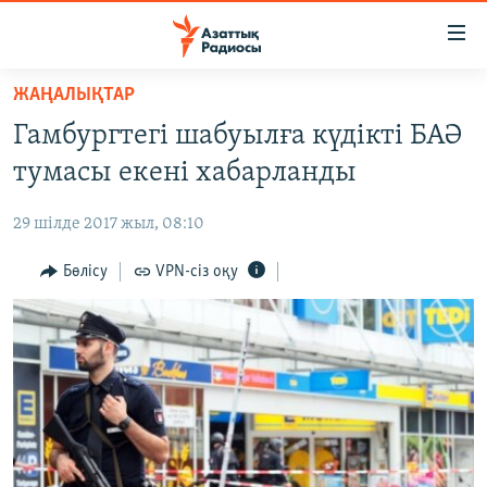
Accessibility
links
Skip
ЖАҢАЛЫҚТАР
to
ЖАҢАЛЫҚТАР
Гамбургтегі шабуылға күдікті БАӘ
main
САЯСАТ
content
тумасы екені хабарланды
AZATTYQTV
Skip
to
29 шілде 2017 жыл, 08:10
ҚАҢТАР ОҚИҒАСЫ
main
АДАМ ҚҰҚЫҚТАРЫ
Бөлісу
VPN-сіз оқу
Navigation
Skip
ӘЛЕУМЕТ
to
ӘЛЕМ
Search
АРНАЙЫ ЖОБАЛАР
Русский