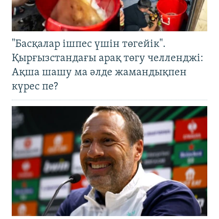
"Басқалар ішпес үшін төгейік".
Қырғызстандағы арақ төгу челленджі:
Ақша шашу ма әлде жамандықпен
күрес пе?