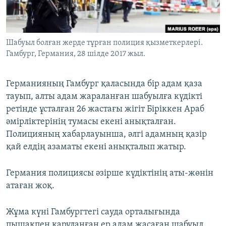
ЖАЗЫЛЫҢЫЗ
Шабуыл болған жерде тұрған полиция қызметкерлері.
Гамбург, Германия, 28 шілде 2017 жыл.
Басқа тілдерде
Германияның Гамбург қаласында бір адам қаза
тауып, алты адам жараланған шабуылға күдікті
ретінде ұсталған 26 жастағы жігіт Біріккен Араб
әмірліктерінің тумасы екені анықталған.
Полицияның хабарлауынша, әлгі адамның қазір
қай елдің азаматы екені анықталып жатыр.
Германия полициясы әзірше күдіктінің аты-жөнін
атаған жоқ.
Жұма күні Гамбургтегі сауда орталығында
пышақпен қаруланған ер адам жасаған шабуыл