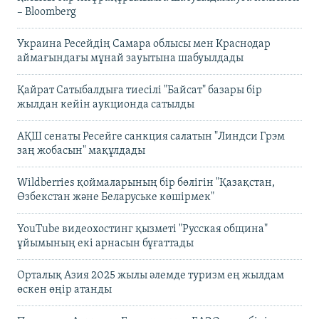
– Bloomberg
Украина Ресейдің Самара облысы мен Краснодар
аймағындағы мұнай зауытына шабуылдады
Қайрат Сатыбалдыға тиесілі "Байсат" базары бір
жылдан кейін аукционда сатылды
АҚШ сенаты Ресейге санкция салатын "Линдси Грэм
заң жобасын" мақұлдады
Wildberries қоймаларының бір бөлігін "Қазақстан,
Өзбекстан және Беларуське көшірмек"
YouTube видеохостинг қызметі "Русская община"
ұйымының екі арнасын бұғаттады
Орталық Азия 2025 жылы әлемде туризм ең жылдам
өскен өңір атанды