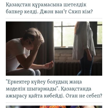
Қазақстан құрамасына шетелдік
бапкер келді. Джон ван’т Схип кім?
"Еркектер күйеу болудың жаңа
моделін шығармады". Қазақстанда
ажырасу қайта көбейді. Оған не себеп?