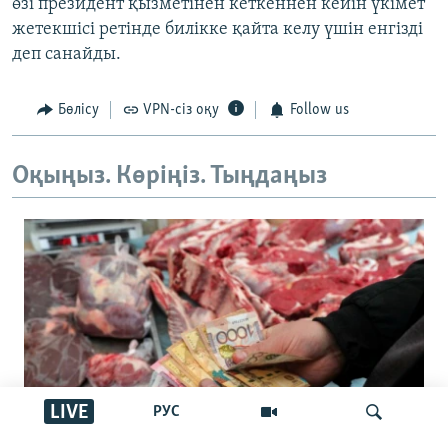
өзі президент қызметінен кеткеннен кейін үкімет
жетекшісі ретінде билікке қайта келу үшін енгізді
деп санайды.
Бөлісу
VPN-сіз оқу
Follow us
Оқыңыз. Көріңіз. Тыңдаңыз
LIVE
РУС