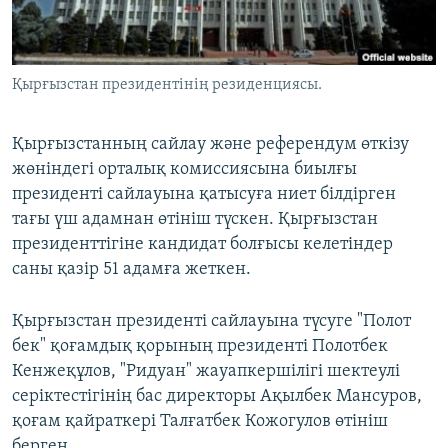
ЖАЗЫЛЫҢЫЗ
Қырғызстан президентінің резиденциясы.
Басқа тілдерде
Қырғызстанның сайлау және референдум өткізу
жөніндегі орталық комиссиясына биылғы
президенті сайлауына қатысуға ниет білдірген
тағы үш адамнан өтініш түскен. Қырғызстан
президенттігіне кандидат болғысы келетіндер
саны қазір 51 адамға жеткен.
Қырғызстан президенті сайлауына түсуге "Полот
бек" қоғамдық қорының президенті Полотбек
Кенжеқұлов, "Ридуан" жауапкершілігі шектеулі
серіктестігінің бас директоры Ақылбек Мансуров,
қоғам қайраткері Талғатбек Кожогулов өтініш
берген.