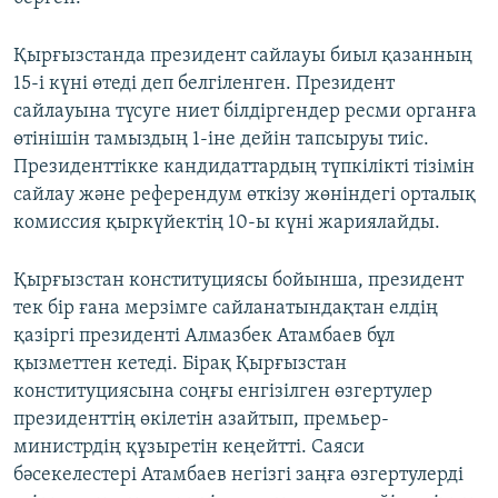
Қырғызстанда президент сайлауы биыл қазанның
15-і күні өтеді деп белгіленген. Президент
сайлауына түсуге ниет білдіргендер ресми органға
өтінішін тамыздың 1-іне дейін тапсыруы тиіс.
Президенттікке кандидаттардың түпкілікті тізімін
сайлау және референдум өткізу жөніндегі орталық
комиссия қыркүйектің 10-ы күні жариялайды.
Қырғызстан конституциясы бойынша, президент
тек бір ғана мерзімге сайланатындақтан елдің
қазіргі президенті Алмазбек Атамбаев бұл
қызметтен кетеді. Бірақ Қырғызстан
конституциясына соңғы енгізілген өзгертулер
президенттің өкілетін азайтып, премьер-
министрдің құзыретін кеңейтті. Саяси
бәсекелестері Атамбаев негізгі заңға өзгертулерді