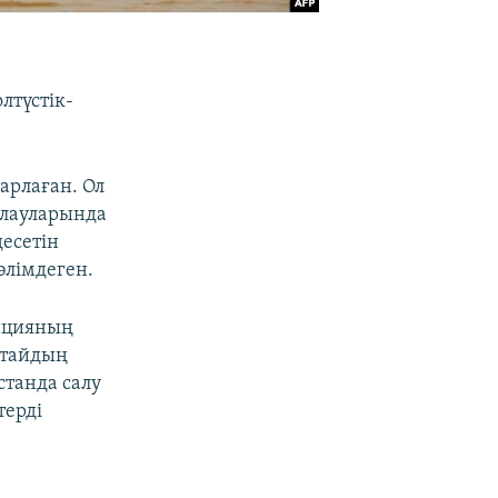
лтүстік-
арлаған. Ол
алауларында
есетін
лімдеген.
нцияның
ытайдың
станда салу
терді