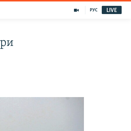
LIVE
РУС
ери