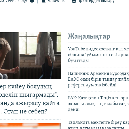
VPN-сіз оқу
Follow us
Принтерден шығару
Жаңалықтар
YouTube видеохостинг қызмет
община" ұйымының екі арн
бұғаттады
Пашинян: Армения Еуроодақ
ЕАЭО-ның бірін таңдау жай
референдум өткізбейді
тер күйеу болудың
оделін шығармады".
БАҚ: Қазақстан Теңіз кен ор
танда ажырасу қайта
экологиялық заң талабы сақ
дейді
. Оған не себеп?
Таиландта мектепте біреу қа
атып, алты адам қаза тапты