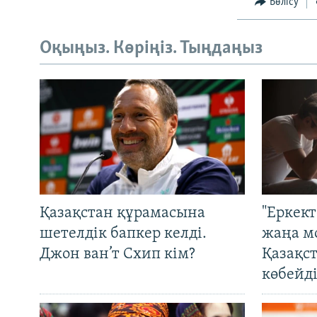
Бөлісу
Оқыңыз. Көріңіз. Тыңдаңыз
Қазақстан құрамасына
"Еркек
шетелдік бапкер келді.
жаңа м
Джон ван’т Схип кім?
Қазақс
көбейді