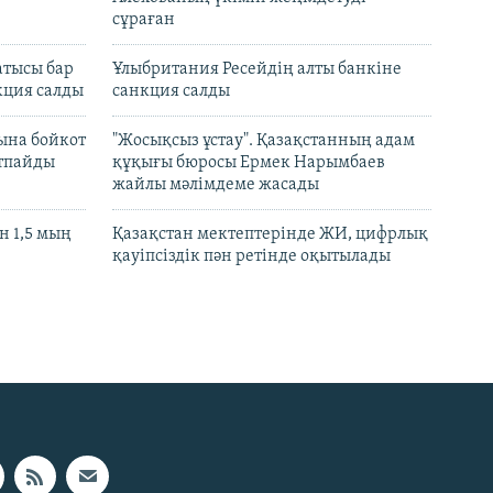
сұраған
атысы бар
Ұлыбритания Ресейдің алты банкіне
кция салды
санкция салды
ына бойкот
"Жосықсыз ұстау". Қазақстанның адам
ртпайды
құқығы бюросы Ермек Нарымбаев
жайлы мәлімдеме жасады
 1,5 мың
Қазақстан мектептерінде ЖИ, цифрлық
қауіпсіздік пән ретінде оқытылады