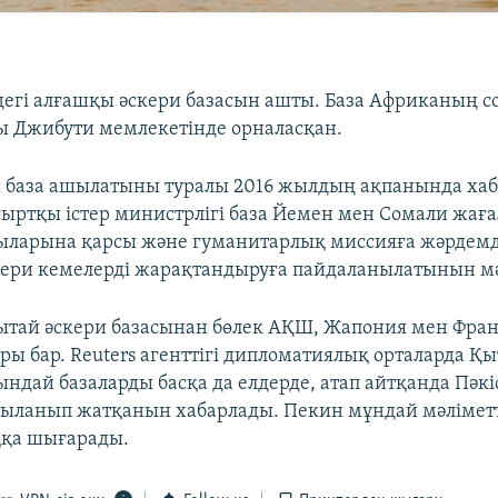
егі алғашқы әскери базасын ашты. База Африканың со
 Джибути мемлекетінде орналасқан.
 база ашылатыны туралы 2016 жылдың ақпанында хаб
сыртқы істер министрлігі база Йемен мен Сомали жағ
ыларына қарсы және гуманитарлық миссияға жәрдемд
ери кемелерді жарақтандыруға пайдаланылатынын мә
ытай әскери базасынан бөлек АҚШ, Жапония мен Фра
ары бар. Reuters агенттігі дипломатиялық орталарда Қ
ындай базаларды басқа да елдерде, атап айтқанда Пәкі
ыланып жатқанын хабарлады. Пекин мұндай мәлімет
ққа шығарады.