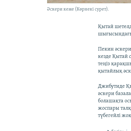
Әскери кеме (Көрнекі сурет).
Қытай шетелд
шығысындағы
Пекин әскери
кезде Қытай 
теңіз қарақш
қытайлық әск
Джибутиде Қ
әскери базал
болашақта ос
жоспары талқ
түбегейлі жо