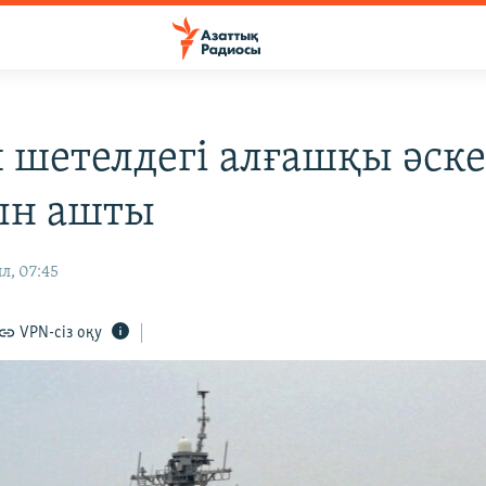
 шетелдегі алғашқы әск
ын ашты
л, 07:45
VPN-сіз оқу