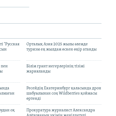
і "Русская
Орталық Азия 2025 жылы әлемде
асын
туризм ең жылдам өскен өңір атанды
 пен
Білім грант иегерлерінің тізімі
лы
жарияланды
нында
Ресейдің Екатеринбург қаласында дрон
талмаған
шабуылынан соң Wildberries қоймасы
өртенді
рудан оқ
Прокуратура журналист Александра
Алёхованың үкімін жеңілдетуді