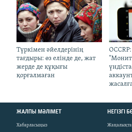
Түркімен әйелдерінің
OCCRP:
тағдыры: өз елінде де, жат
"Монит
жерде де құқығы
үндіст
қорғалмаған
аккаун
жасалғ
ЖАЛПЫ МӘЛІМЕТ
НЕГІЗГІ 
Хабарласыңыз
Жаңалықта