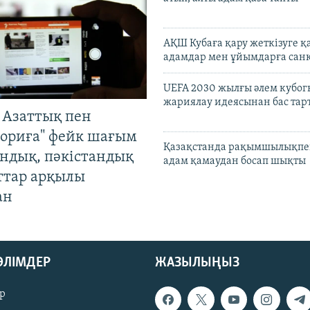
АҚШ Кубаға қару жеткізуге қ
адамдар мен ұйымдарға сан
UEFA 2030 жылғы әлем кубог
жариялау идеясынан бас та
 Азаттық пен
ориға" фейк шағым
Қазақстанда рақымшылықпен
андық, пәкістандық
адам қамаудан босап шықты
ттар арқылы
ан
БӨЛІМДЕР
ЖАЗЫЛЫҢЫЗ
р