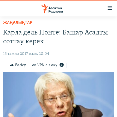
Accessibility
links
Skip
ЖАҢАЛЫҚТАР
to
ЖАҢАЛЫҚТАР
Карла дель Понте: Башар Асадты
main
САЯСАТ
content
соттау керек
AZATTYQTV
Skip
to
13 тамыз 2017 жыл, 20:04
ҚАҢТАР ОҚИҒАСЫ
main
АДАМ ҚҰҚЫҚТАРЫ
Бөлісу
VPN-сіз оқу
Navigation
Skip
ӘЛЕУМЕТ
to
ӘЛЕМ
Search
АРНАЙЫ ЖОБАЛАР
Русский