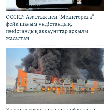
OCCRP: Азаттық пен "Мониториға"
фейк шағым үндістандық,
пәкістандық аккаунттар арқылы
жасалған