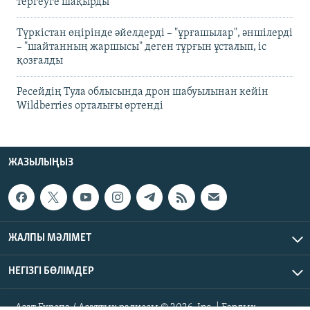
тергеуге шақырды
Түркістан өңірінде әйелдерді – "ұрғашылар", әншілерді
– "шайтанның жаршысы" деген тұрғын ұсталып, іс
қозғалды
Ресейдің Тула облысында дрон шабуылынан кейін
Wildberries орталығы өртенді
ЖАЗЫЛЫҢЫЗ
ЖАЛПЫ МӘЛІМЕТ
НЕГІЗГІ БӨЛІМДЕР
Азат Еуропа / Азаттық радиосы © 2026, Inc. | Барлық