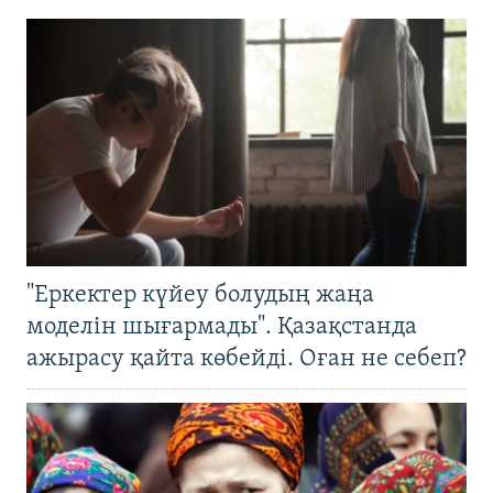
"Еркектер күйеу болудың жаңа
моделін шығармады". Қазақстанда
ажырасу қайта көбейді. Оған не себеп?