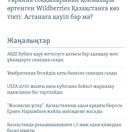
Украина соққыларынан қоймалары
өртенген Wildberries Қазақстанға көз
тікті: Астанаға қауіп бар ма?
Жаңалықтар
АҚШ Кубаға қару жеткізуге қатысы бар адамдар мен
ұйымдарға санкция салды
Ұлыбритания Ресейдің алты банкіне санкция салды
UEFA 2030 жылғы әлем кубогына бойкот жариялау
идеясынан бас тартпайды
"Жосықсыз ұстау". Қазақстанның адам құқығы бюросы
Ермек Нарымбаев жайлы мәлімдеме жасады
Қазақстанда рақымшылықпен 1,5 мың адам қамаудан
босап шықты