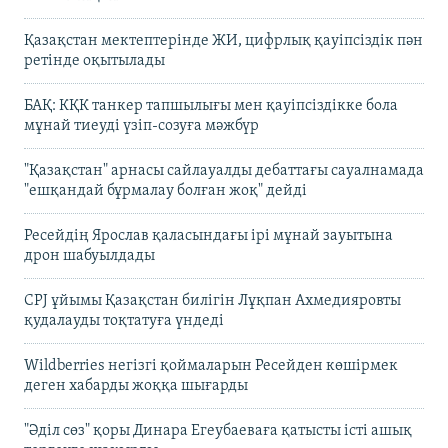
Қазақстан мектептерінде ЖИ, цифрлық қауіпсіздік пән
ретінде оқытылады
БАҚ: КҚК танкер тапшылығы мен қауіпсіздікке бола
мұнай тиеуді үзіп-созуға мәжбүр
"Қазақстан" арнасы сайлауалды дебаттағы сауалнамада
"ешқандай бұрмалау болған жоқ" дейді
Ресейдің Ярослав қаласындағы ірі мұнай зауытына
дрон шабуылдады
CPJ ұйымы Қазақстан билігін Лұқпан Ахмедияровты
қудалауды тоқтатуға үндеді
Wildberries негізгі қоймаларын Ресейден көшірмек
деген хабарды жоққа шығарды
"Әділ сөз" қоры Динара Егеубаеваға қатысты істі ашық