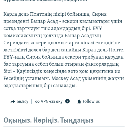
Карла дель Понтенің пікірі бойынша, Сирия
президенті Башар Асад - әскери қылмыстары үшін
сотқа тартылуы тиіс адамдардың бірі. БҰҰ
комиссиясының қолында Башар Асадтың
Сириядағы әскери қылмыстарға кінәлі екендігіне
жеткілікті дәлел бар деп санайды Карла дель Понте.
БҰҰ-ның Сирия бойынша әскери трибунал құрудан
бас тартуына себеп болып отырған факторлардың
бірі – Қауіпсіздік кеңесінде вето қою құқығына ие
Ресейдің ұстанымы. Мәскеу Асад үкіметінің жақын
одақтастарының бірі саналады.
Бөлісу
VPN-сіз оқу
Follow us
Оқыңыз. Көріңіз. Тыңдаңыз