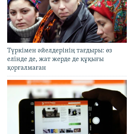
Түркімен әйелдерінің тағдыры: өз
елінде де, жат жерде де құқығы
қорғалмаған