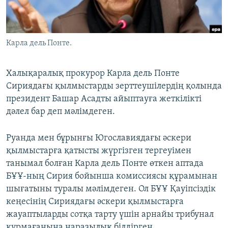
ЖАЗЫЛЫҢЫЗ
Карла дель Понте.
Басқа тілдерде
Халықаралық прокурор Карла дель Понте
Сириядағы қылмыстарды зерттеушілердің қолында
президент Башар Асадты айыптауға жеткілікті
дәлел бар деп мәлімдеген.
Руанда мен бұрынғы Югославиядағы әскери
қылмыстарға қатысты жүргізген тергеуімен
танымал болған Карла дель Понте өткен аптада
БҰҰ-ның Сирия бойынша комиссиясы құрамынан
шығатыны туралы мәлімдеген. Ол БҰҰ Қауіпсіздік
кеңесінің Сириядағы әскери қылмыстарға
жауаптыларды сотқа тарту үшін арнайы трибунал
құрмағанына наразылық білдірген.