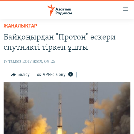
Accessibility
links
Skip
ЖАҢАЛЫҚТАР
to
ЖАҢАЛЫҚТАР
Байқоңырдан "Протон" әскери
main
САЯСАТ
content
спутникті тіркеп ұшты
AZATTYQTV
Skip
to
17 тамыз 2017 жыл, 09:25
ҚАҢТАР ОҚИҒАСЫ
main
АДАМ ҚҰҚЫҚТАРЫ
Бөлісу
VPN-сіз оқу
Navigation
Skip
ӘЛЕУМЕТ
to
ӘЛЕМ
Search
АРНАЙЫ ЖОБАЛАР
Русский