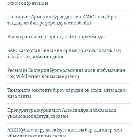
өскен өңір атанды
Пашинян: Армения Еуроодақ пен ЕАЭО-ның бірін
таңдау жайлы референдум өткізбейді
Білім грант иегерлерінің тізімі жарияланды
БАҚ: Қазақстан Теңіз кен орнында экологиялық заң
талабы сақталмаған дейді
Ресейдің Екатеринбург қаласында дрон шабуылынан
соң Wildberries қоймасы өртенді
Таиландта мектепте біреу қарудан оқ атып, алты адам
қаза тапты
Прокуратура журналист Александра Алёхованың
үкімін жеңілдетуді сұраған
АҚШ Кубаға қару жеткізуге қатысы бар адамдар мен
ұйымдарға санкция салды