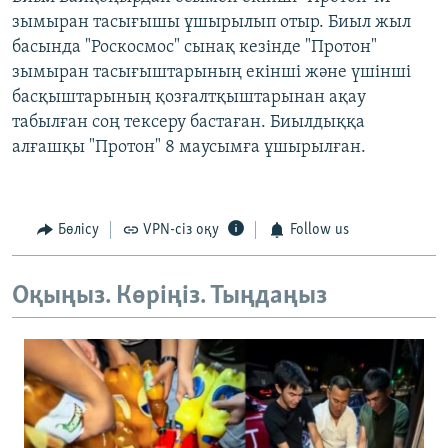
зымыран тасығышы ұшырылып отыр. Биыл жыл
басында "Роскосмос" сынақ кезінде "Протон"
зымыран тасығыштарының екінші және үшінші
басқыштарының қозғалтқыштарынан ақау
табылған соң тексеру бастаған. Биылдыққа
алғашқы "Протон" 8 маусымға ұшырылған.
Бөлісу
VPN-сіз оқу
Follow us
Оқыңыз. Көріңіз. Тыңдаңыз