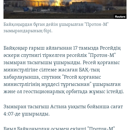
ЖАЗЫЛЫҢЫЗ
Байқоңырдан бұған дейін ұшырылған "Протон-М"
зымырандарының бірі.
Басқа тілдерде
Байқоңыр ғарыш айлағынан 17 тамызда Ресейдің
әскери спутнигі тіркелген ресейлік "Протон-М"
зымыран тасығышы ұшырылды. Ресей қорғаныс
министрлігіне сілтеме жасаған БАҚ-тың
хабарлауынша, спутник "Ресей қорғаныс
министрлігінің мүддесі тұрғысынан" ұшырылған
және ол геостационарлық орбитада жұмыс істейді.
Зымыран тасығыш Астана уақыты бойынша сағат
4:07-де ұшырылды.
Биыл Байқоңырдан осымен екінші "Протон-М"