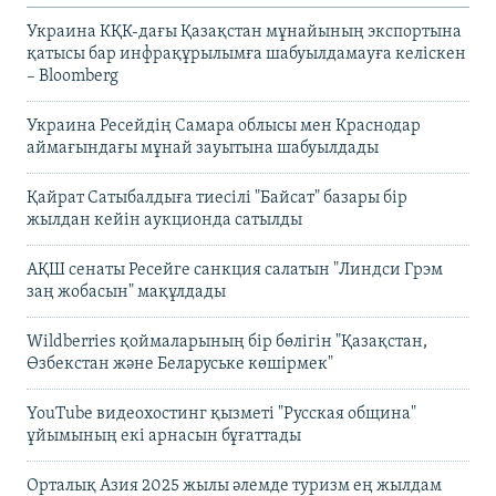
Украина КҚК-дағы Қазақстан мұнайының экспортына
қатысы бар инфрақұрылымға шабуылдамауға келіскен
– Bloomberg
Украина Ресейдің Самара облысы мен Краснодар
аймағындағы мұнай зауытына шабуылдады
Қайрат Сатыбалдыға тиесілі "Байсат" базары бір
жылдан кейін аукционда сатылды
АҚШ сенаты Ресейге санкция салатын "Линдси Грэм
заң жобасын" мақұлдады
Wildberries қоймаларының бір бөлігін "Қазақстан,
Өзбекстан және Беларуське көшірмек"
YouTube видеохостинг қызметі "Русская община"
ұйымының екі арнасын бұғаттады
Орталық Азия 2025 жылы әлемде туризм ең жылдам