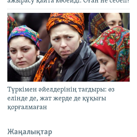
ажырасу қайта көбейді. Оған не себеп?
Түркімен әйелдерінің тағдыры: өз
елінде де, жат жерде де құқығы
қорғалмаған
Жаңалықтар