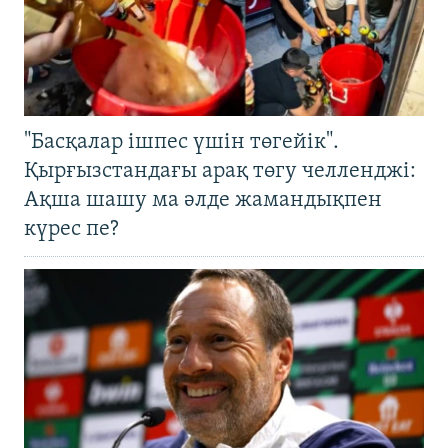
"Басқалар ішпес үшін төгейік".
Қырғызстандағы арақ төгу челленджі:
Ақша шашу ма әлде жамандықпен
күрес пе?