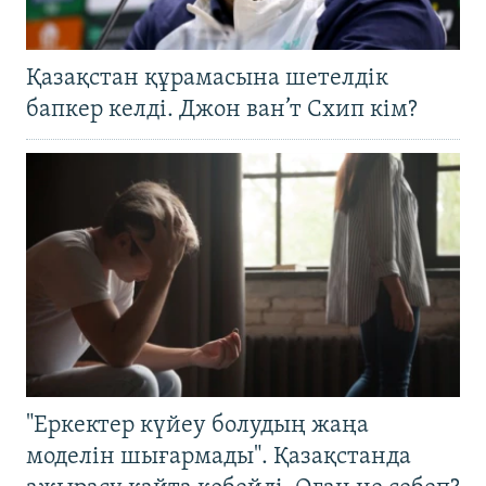
Қазақстан құрамасына шетелдік
бапкер келді. Джон ван’т Схип кім?
"Еркектер күйеу болудың жаңа
моделін шығармады". Қазақстанда