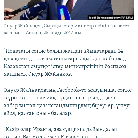
ЖАЗЫЛЫҢЫЗ
Әнуар Жайнақов, Сыртқы істер министрлігінің баспасөз
хатшысы. Астана, 25 шілде 2017 жыл.
Басқа тілдерде
"Ирактағы соғыс болып жатқан аймақтардан 14
қазақстандық азамат шығарылды" деп хабарлады
Қазақстан сыртқы істер министрлігінің баспасөз
хатшысы Әнуар Жайнақов.
Әнуар Жайнақовтың Facebook-те жазуынша, соғыс
жүріп жатқан аймақтардан шығарылды деп
хабарланған қазақстандықтардың біреуі ер, үшеуі
әйел, қалған оны - балалар.
"Қазір олар Иракта, эвакуацияға дайындалып
жатыр. Бұл мәселемен Қазақстанның