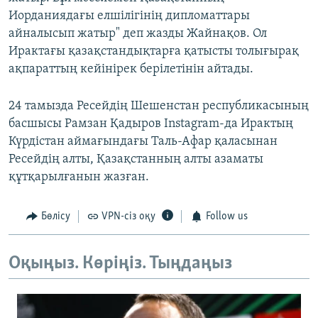
Иорданиядағы елшілігінің дипломаттары
айналысып жатыр" деп жазды Жайнақов. Ол
Ирактағы қазақстандықтарға қатысты толығырақ
ақпараттың кейінірек берілетінін айтады.
24 тамызда Ресейдің Шешенстан республикасының
басшысы Рамзан Қадыров Instagram-да Ирактың
Күрдістан аймағындағы Таль-Афар қаласынан
Ресейдің алты, Қазақстанның алты азаматы
құтқарылғанын жазған.
Бөлісу
VPN-сіз оқу
Follow us
Оқыңыз. Көріңіз. Тыңдаңыз