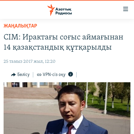
Accessibility
links
Skip
ЖАҢАЛЫҚТАР
to
ЖАҢАЛЫҚТАР
СІМ: Ирактағы соғыс аймағынан
main
САЯСАТ
content
14 қазақстандық құтқарылды
AZATTYQTV
Skip
to
25 тамыз 2017 жыл, 12:20
ҚАҢТАР ОҚИҒАСЫ
main
АДАМ ҚҰҚЫҚТАРЫ
Бөлісу
VPN-сіз оқу
Navigation
Skip
ӘЛЕУМЕТ
to
ӘЛЕМ
Search
АРНАЙЫ ЖОБАЛАР
Русский