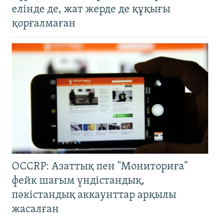
елінде де, жат жерде де құқығы
қорғалмаған
OCCRP: Азаттық пен "Мониториға"
фейк шағым үндістандық,
пәкістандық аккаунттар арқылы
жасалған