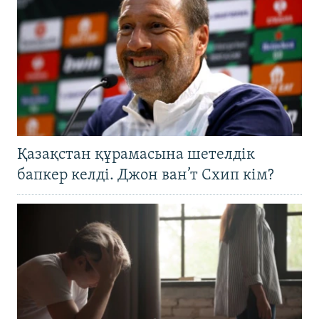
Қазақстан құрамасына шетелдік
бапкер келді. Джон ван’т Схип кім?