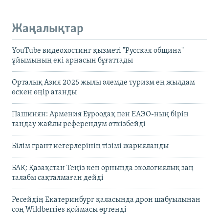
Жаңалықтар
YouTube видеохостинг қызметі "Русская община"
ұйымының екі арнасын бұғаттады
Орталық Азия 2025 жылы әлемде туризм ең жылдам
өскен өңір атанды
Пашинян: Армения Еуроодақ пен ЕАЭО-ның бірін
таңдау жайлы референдум өткізбейді
Білім грант иегерлерінің тізімі жарияланды
БАҚ: Қазақстан Теңіз кен орнында экологиялық заң
талабы сақталмаған дейді
Ресейдің Екатеринбург қаласында дрон шабуылынан
соң Wildberries қоймасы өртенді