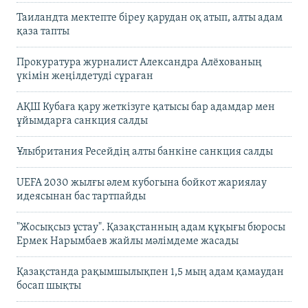
Таиландта мектепте біреу қарудан оқ атып, алты адам
қаза тапты
Прокуратура журналист Александра Алёхованың
үкімін жеңілдетуді сұраған
АҚШ Кубаға қару жеткізуге қатысы бар адамдар мен
ұйымдарға санкция салды
Ұлыбритания Ресейдің алты банкіне санкция салды
UEFA 2030 жылғы әлем кубогына бойкот жариялау
идеясынан бас тартпайды
"Жосықсыз ұстау". Қазақстанның адам құқығы бюросы
Ермек Нарымбаев жайлы мәлімдеме жасады
Қазақстанда рақымшылықпен 1,5 мың адам қамаудан
босап шықты