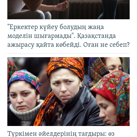
"Еркектер күйеу болудың жаңа
моделін шығармады". Қазақстанда
ажырасу қайта көбейді. Оған не себеп?
Түркімен әйелдерінің тағдыры: өз