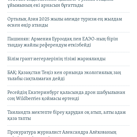
ұйымының екі арнасын бұғаттады
Орталық Азия 2025 жылы әлемде туризм ең жылдам
өскен өңір атанды
Пашинян: Армения Еуроодақ пен ЕАЭО-ның бірін
таңдау жайлы референдум өткізбейді
Білім грант иегерлерінің тізімі жарияланды
БАҚ: Қазақстан Теңіз кен орнында экологиялық заң
талабы сақталмаған дейді
Ресейдің Екатеринбург қаласында дрон шабуылынан
соң Wildberries қоймасы өртенді
Таиландта мектепте біреу қарудан оқ атып, алты адам
қаза тапты
Прокуратура журналист Александра Алёхованың