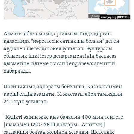
ЖАЗЫЛЫҢЫЗ
Басқа тілдерде
Алматы облысының орталығы Талдықорған
қаласында "нәрестесін сатпақшы болған" деген
күдікпен шетелдік әйел ұсталған. Бұл туралы
облыстық ішкі істер департаментінің баспасөз
қызметіне сілтеме жасап Tengrinews агенттігі
хабарлады.
Полицияның ақпараты бойынша, Қазақстанмен
көрші елдің азаматы, 31 жастағы әйел тамыздың
24-і күні ұсталған.
"Күдікті өзінің жас қыз баласын 400 мың теңгеге
[шамамен 1200 АҚШ доллары - Азаттық.]
сатпақшы болған жерінен ұсталды. Шетелдік