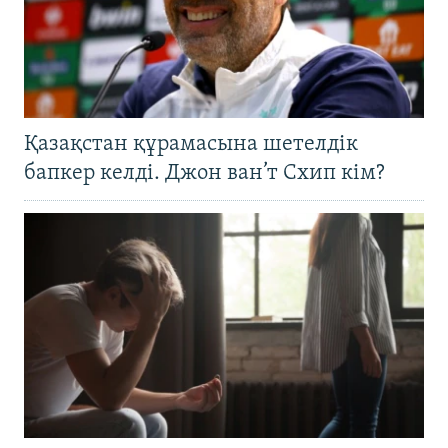
Қазақстан құрамасына шетелдік
бапкер келді. Джон ван’т Схип кім?