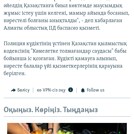
әйелдің Қазақстанға биыл көктемде маусымдық
жұмыс істеу үшін келгені, мамыр айында босанып,
нәрестелі болғаны анықталды", - деп хабарлаған
Алматы облыстық ІІД баспасөз қызметі.
Полиция күдіктінің үстінен Қазақстан қылмыстық
кодексінің "Кәмелетке толмағандар саудасы" бабы
бойынша іс қозғаған. Күдікті қамауға алынып,
нәресте балалар үйі қызметкерлерінің қарауына
берілген.
Бөлісу
VPN-сіз оқу
Follow us
Оқыңыз. Көріңіз. Тыңдаңыз