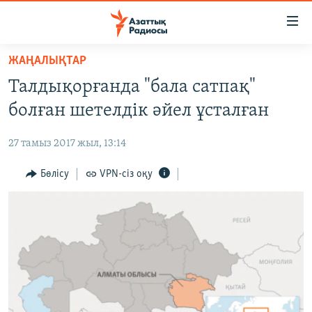
Accessibility
links
Skip
ЖАҢАЛЫҚТАР
to
ЖАҢАЛЫҚТАР
Талдықорғанда "бала сатпақ"
main
САЯСАТ
content
болған шетелдік әйел ұсталған
AZATTYQTV
Skip
to
27 тамыз 2017 жыл, 13:14
ҚАҢТАР ОҚИҒАСЫ
main
АДАМ ҚҰҚЫҚТАРЫ
Бөлісу
VPN-сіз оқу
Navigation
Skip
ӘЛЕУМЕТ
to
ӘЛЕМ
Search
АРНАЙЫ ЖОБАЛАР
Русский