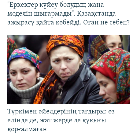
"Еркектер күйеу болудың жаңа
моделін шығармады". Қазақстанда
ажырасу қайта көбейді. Оған не себеп?
Түркімен әйелдерінің тағдыры: өз
елінде де, жат жерде де құқығы
қорғалмаған