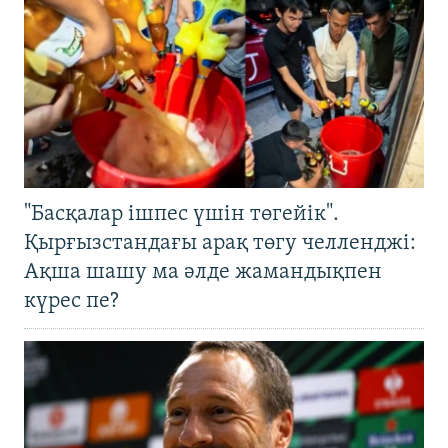
"Басқалар ішпес үшін төгейік".
Қырғызстандағы арақ төгу челленджі:
Ақша шашу ма әлде жамандықпен
күрес пе?