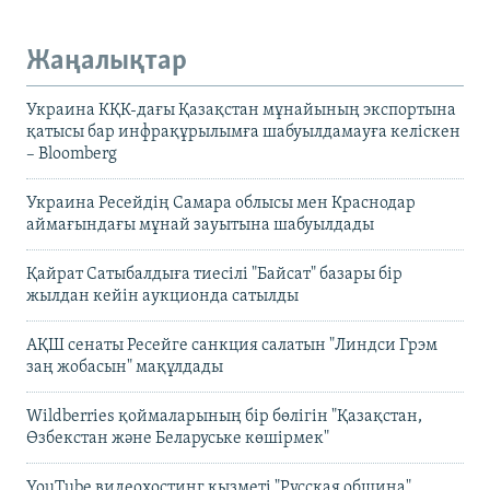
Жаңалықтар
Украина КҚК-дағы Қазақстан мұнайының экспортына
қатысы бар инфрақұрылымға шабуылдамауға келіскен
– Bloomberg
Украина Ресейдің Самара облысы мен Краснодар
аймағындағы мұнай зауытына шабуылдады
Қайрат Сатыбалдыға тиесілі "Байсат" базары бір
жылдан кейін аукционда сатылды
АҚШ сенаты Ресейге санкция салатын "Линдси Грэм
заң жобасын" мақұлдады
Wildberries қоймаларының бір бөлігін "Қазақстан,
Өзбекстан және Беларуське көшірмек"
YouTube видеохостинг қызметі "Русская община"