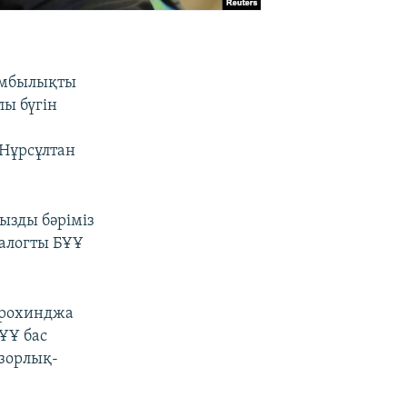
омбылықты
лы бүгін
 Нұрсұлтан
зды бәріміз
иалогты БҰҰ
 рохинджа
ҰҰ бас
зорлық-