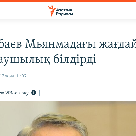
баев Мьянмадағы жағда
аушылық білдірді
7 жыл, 11:07
VPN-сіз оқу