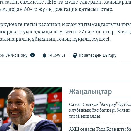
лғасатын саммитке ИЫҰ-ға мүше елдерден, халықара
мдардан 80-ге жуық делегация қатысып отыр.
ркүйекте негізі қаланған Ислам ынтымақтастығы ұйы
ллиардқа жуық адамды қамтитын 57 ел еніп отыр. Қазақ
 халықаралық ұйымның толық құқылы мүшесі.
VPN-сіз оқу
Follow us
Принтерден шығару
Жаңалықтар
Самат Смақов "Атырау" футбо
клубының бас бапкері болып
тағайындалды
АҚШ сенаты Тодд Бланшты ба