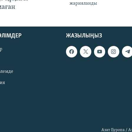
жарияланды
маған
БӨЛІМДЕР
ЖАЗЫЛЫҢЫЗ
р
әлемде
зия
Азат Еуропа / 