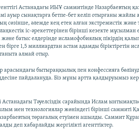
генттігі Астанадағы ИЫҰ саммитінде Назарбаевтың қаз
мі ауыр сынақтарға бетпе-бет келіп отырғаны жайлы а
ың сөзінше, әлемде кең етек алған экстремистік және 
аңкестік іс-әрекеттерінен бірінші кезекте мұсылман 
і және батыс елдерінде исламофобиялық пікірдің қалы
н бірге 1,5 миллиардтан астам адамды біріктіретін ис
 таныта алмай отыр.
 арасындағы бытыраңқылық пен конфессияға бөлінуд
ддесіне пайдалануда. Біз мұны артта қалдыруымыз кере
і Астанадағы Тәуелсіздік сарайында Ислам ынтымақта
ым мен технологиялар жөніндегі бірінші саммиті Қа
азарбаевтың төрағалық етуімен ашылды. Саммит Құра
алды деп хабарлайды жергілікті агенттіктер.