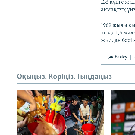
Екі күнге жа
аймақтық ұйы
1969 жылы қы
кезде 1,5 ми
жылдан бері
Бөлісу
Оқыңыз. Көріңіз. Тыңдаңыз