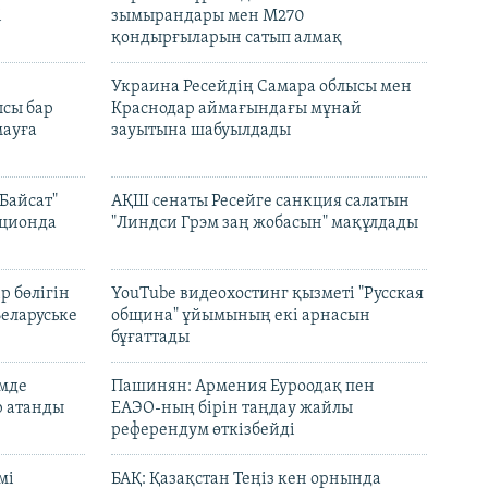
і
зымырандары мен M270
қондырғыларын сатып алмақ
н
Украина Ресейдің Самара облысы мен
сы бар
Краснодар аймағындағы мұнай
ауға
зауытына шабуылдады
Байсат"
АҚШ сенаты Ресейге санкция салатын
кционда
"Линдси Грэм заң жобасын" мақұлдады
р бөлігін
YouTube видеохостинг қызметі "Русская
Беларуське
община" ұйымының екі арнасын
бұғаттады
емде
Пашинян: Армения Еуроодақ пен
р атанды
ЕАЭО-ның бірін таңдау жайлы
референдум өткізбейді
мі
БАҚ: Қазақстан Теңіз кен орнында