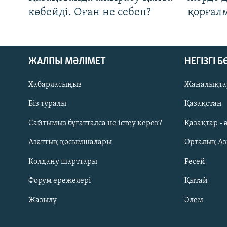
көбейді. Оған не себеп?
қорғал
ЖАЛПЫ МӘЛІМЕТ
НЕГІЗГІ 
Хабарласыңыз
Жаңалықта
Біз туралы
Қазақстан
Русский
Сайтымыз бұғатталса не істеу керек?
Қазақтар - 
Азаттық қосымшалары
Орталық А
ЖАЗЫЛЫҢЫЗ
Қолдану шарттары
Ресей
Форум ережелері
Қытай
Жазылу
Әлем
Басқа тілдерде