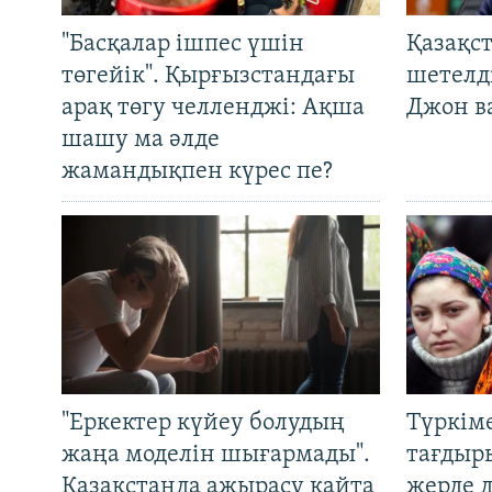
"Басқалар ішпес үшін
Қазақс
төгейік". Қырғызстандағы
шетелді
арақ төгу челленджі: Ақша
Джон ва
шашу ма әлде
жамандықпен күрес пе?
"Еркектер күйеу болудың
Түркім
жаңа моделін шығармады".
тағдыры
Қазақстанда ажырасу қайта
жерде 