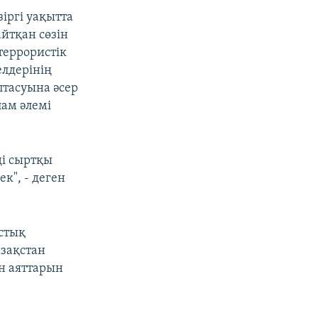
іргі уақытта
йтқан сөзін
террористік
елдерінің
птасуына әсер
лам әлемі
і сыртқы
к", - деген
стық
зақстан
н аяттарын