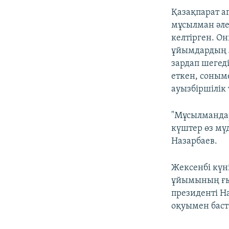
Қазақпарат а
мұсылман әле
келтірген. Он
ұйымдардың л
зардап шегед
еткен, соныме
ауызбіршілік
"Мұсылмандар
күштер өз мү
Назарбаев.
Жексенбі күн
ұйымының ғыл
президенті Н
оқуымен баст