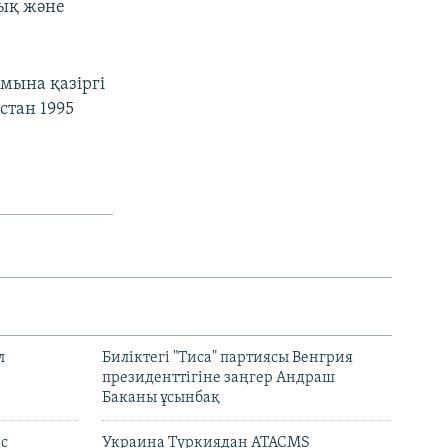
лық және
мына қазіргі
стан 1995
л
Биліктегі "Тиса" партиясы Венгрия
президенттігіне заңгер Андраш
Баканы ұсынбақ
с
Украина Түркиядан ATACMS