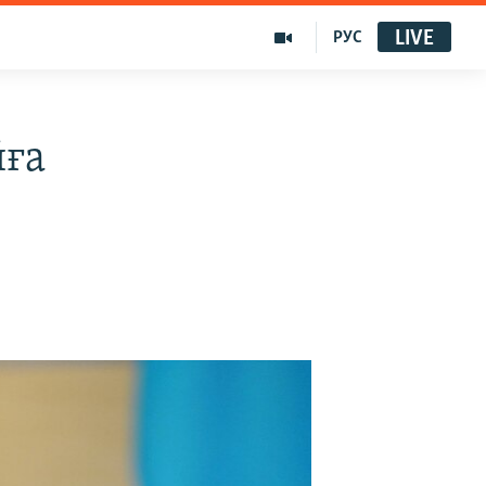
LIVE
РУС
йға