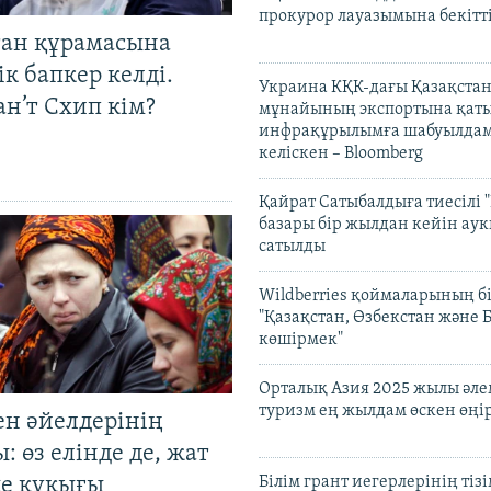
прокурор лауазымына бекітт
тан құрамасына
к бапкер келді.
Украина КҚК-дағы Қазақста
н’т Схип кім?
мұнайының экспортына қаты
инфрақұрылымға шабуылдам
келіскен – Bloomberg
Қайрат Сатыбалдыға тиесілі "
базары бір жылдан кейін ау
сатылды
Wildberries қоймаларының бі
"Қазақстан, Өзбекстан және 
көшірмек"
Орталық Азия 2025 жылы әл
туризм ең жылдам өскен өңі
ен әйелдерінің
: өз елінде де, жат
де құқығы
Білім грант иегерлерінің тізі