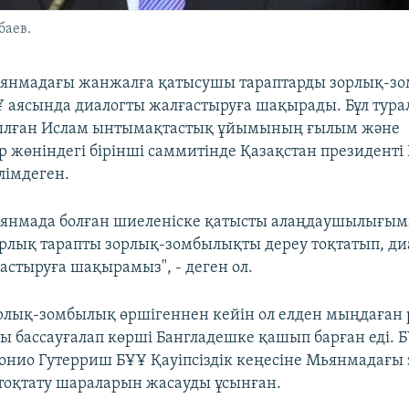
баев.
ьянмадағы жанжалға қатысушы тараптарды зорлық-з
Ұ аясында диалогты жалғастыруға шақырады. Бұл тура
ылған Ислам ынтымақтастық ұйымының ғылым және
р жөніндегі бірінші саммитінде Қазақстан президенті
лімдеген.
янмада болған шиеленіске қатысты алаңдаушылығымы
Барлық тарапты зорлық-зомбылықты дереу тоқтатып, д
астыруға шақырамыз", - деген ол.
рлық-зомбылық өршігеннен кейін ол елден мыңдаған
 бассауғалап көрші Бангладешке қашып барған еді. Б
нио Гутерриш БҰҰ Қауіпсіздік кеңесіне Мьянмадағы 
оқтату шараларын жасауды ұсынған.