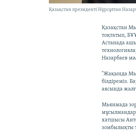
Қазақстан президенті Нұрсұлтан Назар
Қазақстан М
тоқтатып, БҰ
Астанада аш
технологияла
Назарбаев мә
"Жақында Мь
білдіреміз. 
аясында жалғ
Мьянмада зо
мұсылмандары
хатшысы Анто
зомбылықты т