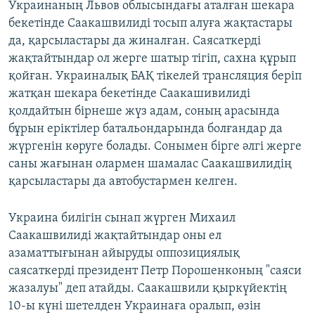
Украинаның Львов облысындағы аталған шекара
бекетінде Саакашвилиді тосып алуға жақтастары
да, қарсыластары да жиналған. Саясаткерді
жақтайтындар ол жерге шатыр тігіп, сахна құрып
қойған. Украиналық БАҚ тікелей трансляция беріп
жатқан шекара бекетінде Саакашивилиді
қолдайтын бірнеше жүз адам, соның арасында
бұрын еріктілер батальондарында болғандар да
жүргенін көруге болады. Сонымен бірге әлгі жерге
саны жағынан олармен шамалас Саакашвилидің
қарсыластары да автобустармен келген.
Украина билігін сынап жүрген Михаил
Саакашвилиді жақтайтындар оны ел
азаматтығынан айыруды оппозициялық
саясаткерді президент Петр Порошенконың "саяси
жазалуы" деп атайды. Саакашвили қыркүйектің
10-ы күні шетелден Украинаға оралып, өзін