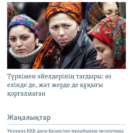
Түркімен әйелдерінің тағдыры: өз
елінде де, жат жерде де құқығы
қорғалмаған
Жаңалықтар
Украина КҚК-дағы Қазақстан мұнайының экспортына