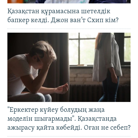
Қазақстан құрамасына шетелдік
бапкер келді. Джон ван’т Схип кім?
"Еркектер күйеу болудың жаңа
моделін шығармады". Қазақстанда
ажырасу қайта көбейді. Оған не себеп?