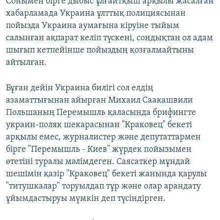
Сонымен бірге дыбыс ұлғайтқыш арқылы жасалған
хабарламада Украина ұлттық полициясынан
пойызда Украина аумағына кіруіне тыйым
салынған ақпарат келіп түскені, сондықтан ол адам
шығып кетпейінше пойыздың қозғалмайтыны
айтылған.
Бұған дейін Украина билігі сол елдің
азаматтығынан айырған Михаил Саакашвили
Польшаның Перемышль қаласында брифингте
украин-поляк шекарасынан "Краковец" бекеті
арқылы емес, журналистер және депутаттармен
бірге "Перемышль - Киев" жүрдек пойызымен
өтетіні туралы мәлімдеген. Саясаткер мұндай
шешімін қазір "Краковец" бекеті жанында қарулы
"титушкалар" торуылдап тұр және олар арандату
ұйымдастыруы мүмкін деп түсіндірген.