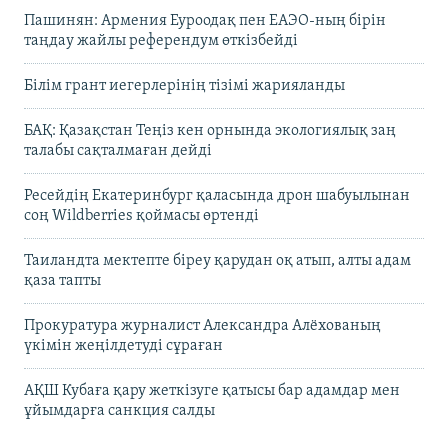
Пашинян: Армения Еуроодақ пен ЕАЭО-ның бірін
таңдау жайлы референдум өткізбейді
Білім грант иегерлерінің тізімі жарияланды
БАҚ: Қазақстан Теңіз кен орнында экологиялық заң
талабы сақталмаған дейді
Ресейдің Екатеринбург қаласында дрон шабуылынан
соң Wildberries қоймасы өртенді
Таиландта мектепте біреу қарудан оқ атып, алты адам
қаза тапты
Прокуратура журналист Александра Алёхованың
үкімін жеңілдетуді сұраған
АҚШ Кубаға қару жеткізуге қатысы бар адамдар мен
ұйымдарға санкция салды