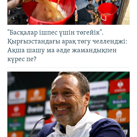
"Басқалар ішпес үшін төгейік".
Қырғызстандағы арақ төгу челленджі:
Ақша шашу ма әлде жамандықпен
күрес пе?