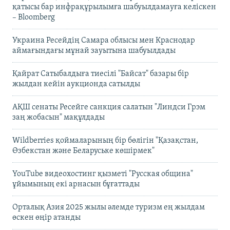
қатысы бар инфрақұрылымға шабуылдамауға келіскен
– Bloomberg
Украина Ресейдің Самара облысы мен Краснодар
аймағындағы мұнай зауытына шабуылдады
Қайрат Сатыбалдыға тиесілі "Байсат" базары бір
жылдан кейін аукционда сатылды
АҚШ сенаты Ресейге санкция салатын "Линдси Грэм
заң жобасын" мақұлдады
Wildberries қоймаларының бір бөлігін "Қазақстан,
Өзбекстан және Беларуське көшірмек"
YouTube видеохостинг қызметі "Русская община"
ұйымының екі арнасын бұғаттады
Орталық Азия 2025 жылы әлемде туризм ең жылдам
өскен өңір атанды