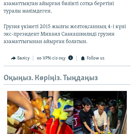
азаматтықтан айырған билікті сотқа беретіні
туралы мәлімдеген.
Грузия үкіметі 2015 жылғы желтоқсанның 4-і күні
экс-президент Михаил Саакашвилиді грузин
азаматтығынан айырған болатын.
Бөлісу
VPN-сіз оқу
Follow us
Оқыңыз. Көріңіз. Тыңдаңыз