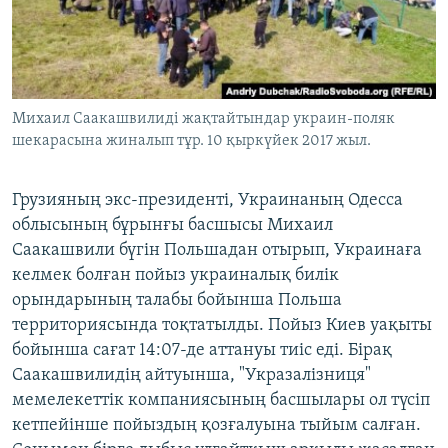
ЖАЗЫЛЫҢЫЗ
Басқа тілдерде
Михаил Саакашвилиді жақтайтындар украин-поляк
шекарасына жиналып тұр. 10 қыркүйек 2017 жыл.
Грузияның экс-президенті, Украинаның Одесса
облысының бұрынғы басшысы Михаил
Саакашвили бүгін Польшадан отырып, Украинаға
келмек болған пойыз украиналық билік
орындарының талабы бойынша Польша
территориясында тоқтатылды. Пойыз Киев уақыты
бойынша сағат 14:07-де аттануы тиіс еді. Бірақ
Саакашвилидің айтуынша, "Укразалізниця"
мемелекеттік компаниясының басшылары ол түсіп
кетпейінше пойыздың қозғалуына тыйым салған.