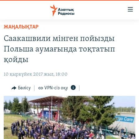
Accessibility
links
Skip
ЖАҢАЛЫҚТАР
to
ЖАҢАЛЫҚТАР
Саакашвили мінген пойызды
main
САЯСАТ
content
Польша аумағында тоқтатып
AZATTYQTV
Skip
қойды
to
ҚАҢТАР ОҚИҒАСЫ
main
10 қыркүйек 2017 жыл, 18:00
АДАМ ҚҰҚЫҚТАРЫ
Navigation
Skip
Бөлісу
VPN-сіз оқу
ӘЛЕУМЕТ
to
ӘЛЕМ
Search
АРНАЙЫ ЖОБАЛАР
Русский