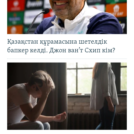
Қазақстан құрамасына шетелдік
бапкер келді. Джон ван’т Схип кім?