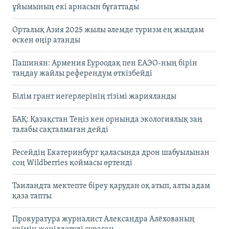
ұйымының екі арнасын бұғаттады
Орталық Азия 2025 жылы әлемде туризм ең жылдам
өскен өңір атанды
Пашинян: Армения Еуроодақ пен ЕАЭО-ның бірін
таңдау жайлы референдум өткізбейді
Білім грант иегерлерінің тізімі жарияланды
БАҚ: Қазақстан Теңіз кен орнында экологиялық заң
талабы сақталмаған дейді
Ресейдің Екатеринбург қаласында дрон шабуылынан
соң Wildberries қоймасы өртенді
Таиландта мектепте біреу қарудан оқ атып, алты адам
қаза тапты
Прокуратура журналист Александра Алёхованың