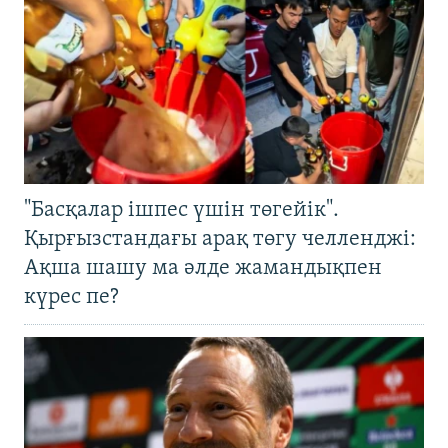
"Басқалар ішпес үшін төгейік".
Қырғызстандағы арақ төгу челленджі:
Ақша шашу ма әлде жамандықпен
күрес пе?