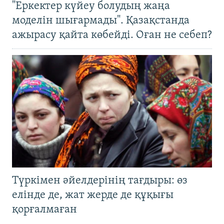
"Еркектер күйеу болудың жаңа
моделін шығармады". Қазақстанда
ажырасу қайта көбейді. Оған не себеп?
Түркімен әйелдерінің тағдыры: өз
елінде де, жат жерде де құқығы
қорғалмаған