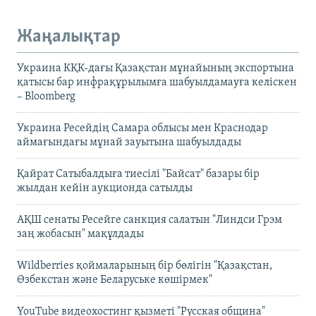
Жаңалықтар
Украина КҚК-дағы Қазақстан мұнайының экспортына
қатысы бар инфрақұрылымға шабуылдамауға келіскен
– Bloomberg
Украина Ресейдің Самара облысы мен Краснодар
аймағындағы мұнай зауытына шабуылдады
Қайрат Сатыбалдыға тиесілі "Байсат" базары бір
жылдан кейін аукционда сатылды
АҚШ сенаты Ресейге санкция салатын "Линдси Грэм
заң жобасын" мақұлдады
Wildberries қоймаларының бір бөлігін "Қазақстан,
Өзбекстан және Беларуське көшірмек"
YouTube видеохостинг қызметі "Русская община"