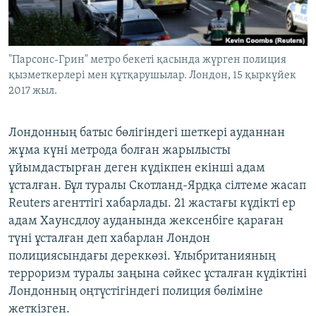
ЖАЗЫЛЫҢЫЗ
"Парсонс-Грин" метро бекеті қасында жүрген полиция
қызметкерлері мен құтқарушылар. Лондон, 15 қыркүйек
Басқа тілдерде
2017 жыл.
Лондонның батыс бөлігіндегі шеткері ауданнан
жұма күні метрода болған жарылысты
ұйымдастырған деген күдікпен екінші адам
ұсталған. Бұл туралы Скотланд-Ярдқа сілтеме жасап
Reuters агенттігі хабарлады. 21 жастағы күдікті ер
адам Хаунсдлоу ауданында жексенбіге қараған
түні ұсталған деп хабарлан Лондон
полициясындағы дереккөзі. Ұлыбританияның
терроризм туралы заңына сәйкес ұсталған күдіктіні
Лондонның оңтүстігіндегі полиция бөліміне
жеткізген.