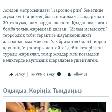
Лондон метросындағы "Парсонс-Грин" бекетінде
жұма күні таңертең болған жарылыс салдарынан
30-ға жуық адам зардап шеккен. Қолдан жасалған
бомба толық жарылмай қалған. "Ислам мемлекеті"
террорлық тобы терактіге жауапкершілікті
алатынын мәлімдеген. Ұлыбритания билігі террор
қаупінің "ең жоғары деңгейге" дейін көтерілгені
туралы жариялап, темір жолдар мен қоғамдық
көліктерде қауіпсіздік шаралары күшейтілген.
Бөлісу
VPN-сіз оқу
Follow us
Оқыңыз. Көріңіз. Тыңдаңыз