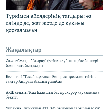
Түркімен әйелдерінің тағдыры: өз
елінде де, жат жерде де құқығы
қорғалмаған
Жаңалықтар
Самат Смақов "Атырау" футбол клубының бас бапкері
болып тағайындалды
Биліктегі "Тиса" партиясы Венгрия президенттігіне
заңгер Андраш Баканы ұсынбақ
АҚШ сенаты Тодд Бланшты бас прокурор лауазымына
бекітті
Украина Түркиядан ATACMS зымырандары мен M270