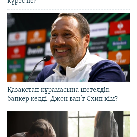
күрес пе?
Қазақстан құрамасына шетелдік
бапкер келді. Джон ван’т Схип кім?