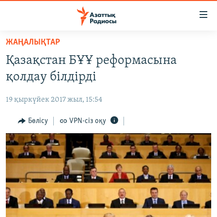
Accessibility
links
Skip
ЖАҢАЛЫҚТАР
to
ЖАҢАЛЫҚТАР
Қазақстан БҰҰ реформасына
main
САЯСАТ
content
қолдау білдірді
AZATTYQTV
Skip
to
19 қыркүйек 2017 жыл, 15:54
ҚАҢТАР ОҚИҒАСЫ
main
АДАМ ҚҰҚЫҚТАРЫ
Бөлісу
VPN-сіз оқу
Navigation
Skip
ӘЛЕУМЕТ
to
ӘЛЕМ
Search
АРНАЙЫ ЖОБАЛАР
Русский