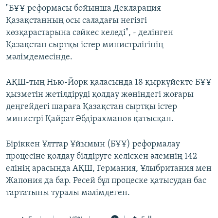
"БҰҰ реформасы бойынша Декларация
Қазақстанның осы саладағы негізгі
көзқарастарына сәйкес келеді", - делінген
Қазақстан сыртқы істер министрлігінің
мәлімдемесінде.
АҚШ-тың Нью-Йорк қаласында 18 қыркүйекте БҰҰ
қызметін жетілдіруді қолдау жөніндегі жоғары
деңгейдегі шараға Қазақстан сыртқы істер
министрі Қайрат Әбдірахманов қатысқан.
Біріккен Ұлттар Ұйымын (БҰҰ) реформалау
процесіне қолдау білдіруге келіскен әлемнің 142
елінің арасында АҚШ, Германия, Ұлыбритания мен
Жапония да бар. Ресей бұл процеске қатысудан бас
тартатыны туралы мәлімдеген.