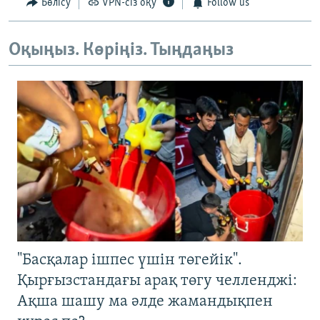
Бөлісу
VPN-сіз оқу
Follow us
Оқыңыз. Көріңіз. Тыңдаңыз
"Басқалар ішпес үшін төгейік".
Қырғызстандағы арақ төгу челленджі:
Ақша шашу ма әлде жамандықпен