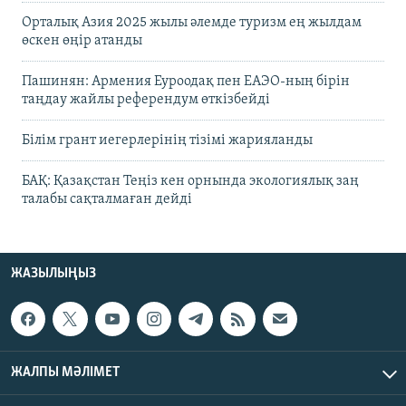
Орталық Азия 2025 жылы әлемде туризм ең жылдам
өскен өңір атанды
Пашинян: Армения Еуроодақ пен ЕАЭО-ның бірін
таңдау жайлы референдум өткізбейді
Білім грант иегерлерінің тізімі жарияланды
БАҚ: Қазақстан Теңіз кен орнында экологиялық заң
талабы сақталмаған дейді
ЖАЗЫЛЫҢЫЗ
ЖАЛПЫ МӘЛІМЕТ