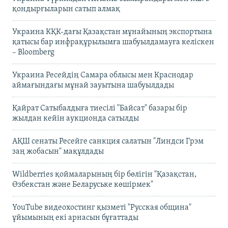
қондырғыларын сатып алмақ
Украина КҚК-дағы Қазақстан мұнайының экспортына
қатысы бар инфрақұрылымға шабуылдамауға келіскен
– Bloomberg
Украина Ресейдің Самара облысы мен Краснодар
аймағындағы мұнай зауытына шабуылдады
Қайрат Сатыбалдыға тиесілі "Байсат" базары бір
жылдан кейін аукционда сатылды
АҚШ сенаты Ресейге санкция салатын "Линдси Грэм
заң жобасын" мақұлдады
Wildberries қоймаларының бір бөлігін "Қазақстан,
Өзбекстан және Беларуське көшірмек"
YouTube видеохостинг қызметі "Русская община"
ұйымының екі арнасын бұғаттады