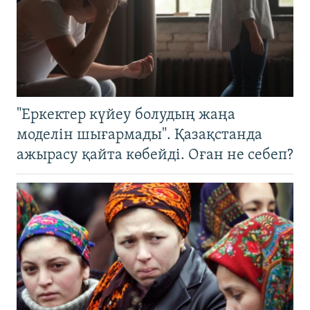
"Еркектер күйеу болудың жаңа
моделін шығармады". Қазақстанда
ажырасу қайта көбейді. Оған не себеп?