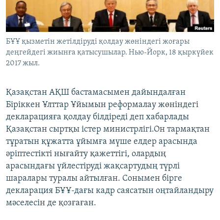
ЖАЗЫЛЫҢЫЗ
БҰҰ қызметін жетілдіруді қолдау жөніндегі жоғары
деңгейдегі жиынға қатысушылар. Нью-Йорк, 18 қыркүйек
Басқа тілдерде
2017 жыл.
Қазақстан АҚШ бастамасымен дайындалған
Біріккен Ұлттар Ұйымын реформалау жөніндегі
декларацияға қолдау білдіреді деп хабарлады
Қазақстан сыртқы істер министрлігі.Он тармақтан
тұратын құжатта ұйымға мүше елдер арасында
әріптестікті нығайту қажеттігі, олардың
арасындағы үйлестіруді жақсартудың түрлі
шаралары туралы айтылған. Сонымен бірге
декларация БҰҰ-дағы кадр саясатын оңтайландыру
мәселесін де қозғаған.