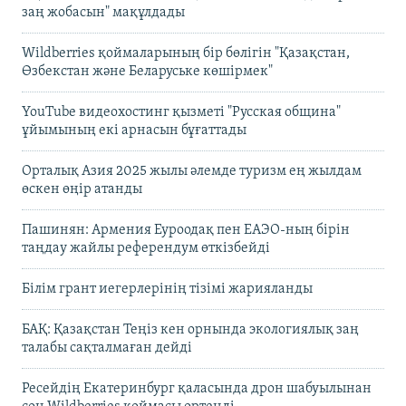
заң жобасын" мақұлдады
Wildberries қоймаларының бір бөлігін "Қазақстан,
Өзбекстан және Беларуське көшірмек"
YouTube видеохостинг қызметі "Русская община"
ұйымының екі арнасын бұғаттады
Орталық Азия 2025 жылы әлемде туризм ең жылдам
өскен өңір атанды
Пашинян: Армения Еуроодақ пен ЕАЭО-ның бірін
таңдау жайлы референдум өткізбейді
Білім грант иегерлерінің тізімі жарияланды
БАҚ: Қазақстан Теңіз кен орнында экологиялық заң
талабы сақталмаған дейді
Ресейдің Екатеринбург қаласында дрон шабуылынан