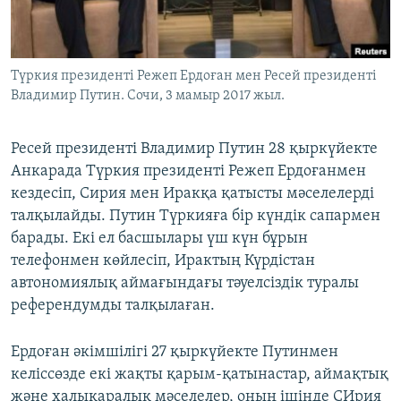
ЖАЗЫЛЫҢЫЗ
Түркия президенті Режеп Ердоған мен Ресей президенті
Владимир Путин. Сочи, 3 мамыр 2017 жыл.
Басқа тілдерде
Ресей президенті Владимир Путин 28 қыркүйекте
Анкарада Түркия президенті Режеп Ердоғанмен
кездесіп, Сирия мен Иракқа қатысты мәселелерді
талқылайды. Путин Түркияға бір күндік сапармен
барады. Екі ел басшылары үш күн бұрын
телефонмен көйлесіп, Ирактың Күрдістан
автономиялық аймағындағы тәуелсіздік туралы
референдумды талқылаған.
Ердоған әкімшілігі 27 қыркүйекте Путинмен
келіссөзде екі жақты қарым-қатынастар, аймақтық
және халықаралық мәселелер, оның ішінде СИрия