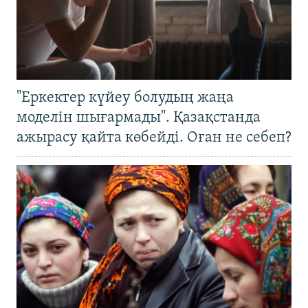
"Еркектер күйеу болудың жаңа
моделін шығармады". Қазақстанда
ажырасу қайта көбейді. Оған не себеп?