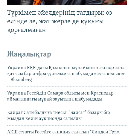
Түркімен әйелдерінің тағдыры: өз
елінде де, жат жерде де құқығы
қорғалмаған
Жаңалықтар
Украина КҚК-дағы Қазақстан мұнайының экспортына
қатысы бар инфрақұрылымға шабуылдамауға келіскен
– Bloomberg
Украина Ресейдің Самара облысы мен Краснодар
аймағындағы мұнай зауытына шабуылдады
Қайрат Сатыбалдыға тиесілі "Байсат" базары бір
жылдан кейін аукционда сатылды
АҚШ сенаты Ресейге санкция салатын "Линдси Грэм