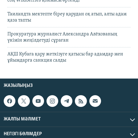
соң Wildberries қоймасы өртенді
Таиландта мектепте біреу қарудан оқ атып, алты адам
қаза тапты
Прокуратура журналист Александра Алёхованың
үкімін жеңілдетуді сұраған
АҚШ Кубаға қару жеткізуге қатысы бар адамдар мен
ұйымдарға санкция салды
ЖАЗЫЛЫҢЫЗ
ЖАЛПЫ МӘЛІМЕТ
НЕГІЗГІ БӨЛІМДЕР