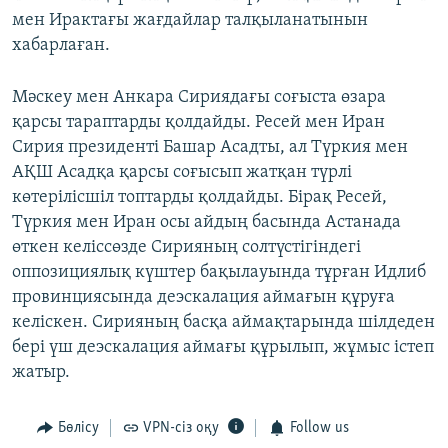
мен Ирактағы жағдайлар талқыланатынын
хабарлаған.
Мәскеу мен Анкара Сириядағы соғыста өзара
қарсы тараптарды қолдайды. Ресей мен Иран
Сирия президенті Башар Асадты, ал Түркия мен
АҚШ Асадқа қарсы соғысып жатқан түрлі
көтерілісшіл топтарды қолдайды. Бірақ Ресей,
Түркия мен Иран осы айдың басында Астанада
өткен келіссөзде Сирияның солтүстігіндегі
оппозициялық күштер бақылауында тұрған Идлиб
провинциясында деэскалация аймағын құруға
келіскен. Сирияның басқа аймақтарында шілдеден
бері үш деэскалация аймағы құрылып, жұмыс істеп
жатыр.
Бөлісу
VPN-сіз оқу
Follow us