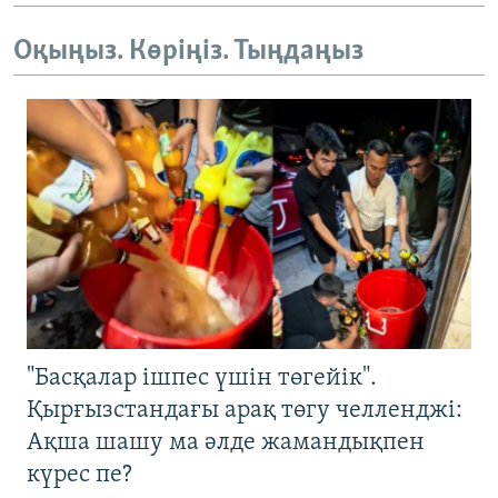
Оқыңыз. Көріңіз. Тыңдаңыз
"Басқалар ішпес үшін төгейік".
Қырғызстандағы арақ төгу челленджі:
Ақша шашу ма әлде жамандықпен
күрес пе?