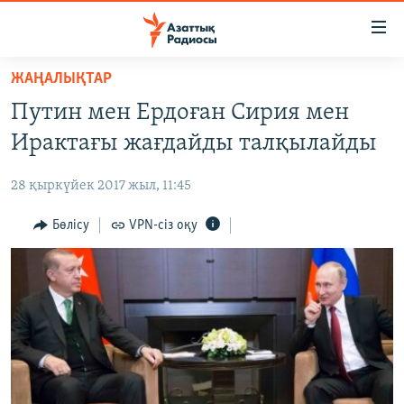
Accessibility
links
Skip
ЖАҢАЛЫҚТАР
to
ЖАҢАЛЫҚТАР
Путин мен Ердоған Сирия мен
main
САЯСАТ
content
Ирактағы жағдайды талқылайды
AZATTYQTV
Skip
to
28 қыркүйек 2017 жыл, 11:45
ҚАҢТАР ОҚИҒАСЫ
main
АДАМ ҚҰҚЫҚТАРЫ
Бөлісу
VPN-сіз оқу
Navigation
Skip
ӘЛЕУМЕТ
to
ӘЛЕМ
Search
АРНАЙЫ ЖОБАЛАР
Русский