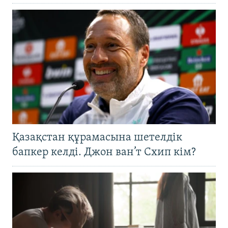
Қазақстан құрамасына шетелдік
бапкер келді. Джон ван’т Схип кім?