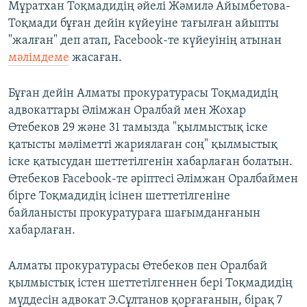
Мұратхан Тоқмадидің әйелі Жәмилә Айымбетова-
Тоқмади бұған дейін күйеуіне тағылған айыпты
"жалған" деп атап, Facebook-те күйеуінің атынан
мәлімдеме
жасаған.
Бұған дейін Алматы прокуратурасы Тоқмадидің
адвокаттары Әлімжан Оралбай мен Жохар
Өтебеков 29 және 31 тамызда "қылмыстық іске
қатысты мәліметті жариялаған соң" қылмыстық
іске қатысудан шеттетілгенін хабарлаған болатын.
Өтебеков Facebook-те әріптесі Әлімжан Оралбаймен
бірге Тоқмадидің ісінен шеттетілгеніне
байланысты прокуратураға шағымданғанын
хабарлаған.
Алматы прокуратурасы Өтебеков пен Оралбай
қылмыстық істен шеттетілгеннен бері Тоқмадидің
мүддесін адвокат Э.Сұлтанов қорғағанын, бірақ 7