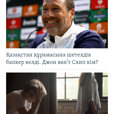
Қазақстан құрамасына шетелдік
бапкер келді. Джон ван’т Схип кім?