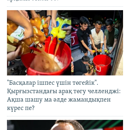
"Басқалар ішпес үшін төгейік".
Қырғызстандағы арақ төгу челленджі:
Ақша шашу ма әлде жамандықпен
күрес пе?