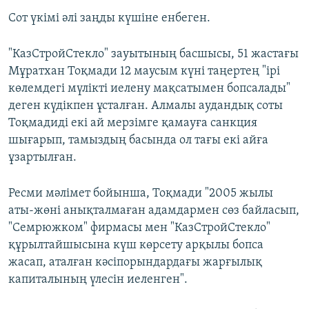
Сот үкімі әлі заңды күшіне енбеген.
"КазСтройСтекло" зауытының басшысы, 51 жастағы
Мұратхан Тоқмади 12 маусым күні таңертең "ірі
көлемдегі мүлікті иелену мақсатымен бопсалады"
деген күдікпен ұсталған. Алмалы аудандық соты
Тоқмадиді екі ай мерзімге қамауға санкция
шығарып, тамыздың басында ол тағы екі айға
ұзартылған.
Ресми мәлімет бойынша, Тоқмади "2005 жылы
аты-жөні анықталмаған адамдармен сөз байласып,
"Семрюжком" фирмасы мен "КазСтройСтекло"
құрылтайшысына күш көрсету арқылы бопса
жасап, аталған кәсіпорындардағы жарғылық
капиталының үлесін иеленген".