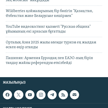
заң жобасын" мақұлдады
Wildberries қоймаларының бір бөлігін "Қазақстан,
Өзбекстан және Беларуське көшірмек"
YouTube видеохостинг қызметі "Русская община"
ұйымының екі арнасын бұғаттады
Орталық Азия 2025 жылы әлемде туризм ең жылдам
өскен өңір атанды
Пашинян: Армения Еуроодақ пен ЕАЭО-ның бірін
таңдау жайлы референдум өткізбейді
ЖАЗЫЛЫҢЫЗ