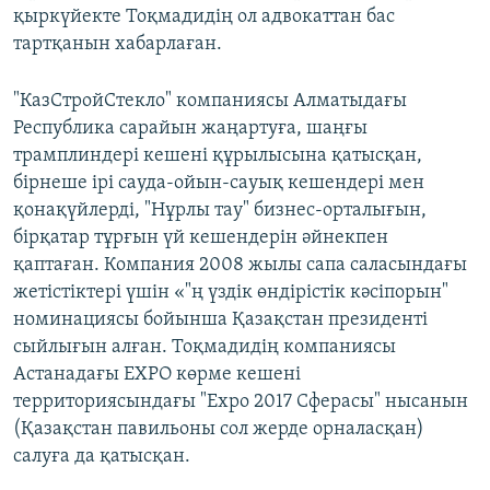
қыркүйекте Тоқмадидің ол адвокаттан бас
тартқанын хабарлаған.
"КазСтройСтекло" компаниясы Алматыдағы
Республика сарайын жаңартуға, шаңғы
трамплиндері кешені құрылысына қатысқан,
бірнеше ірі сауда-ойын-сауық кешендері мен
қонақүйлерді, "Нұрлы тау" бизнес-орталығын,
бірқатар тұрғын үй кешендерін әйнекпен
қаптаған. Компания 2008 жылы сапа саласындағы
жетістіктері үшін «"ң үздік өндірістік кәсіпорын"
номинациясы бойынша Қазақстан президенті
сыйлығын алған. Тоқмадидің компаниясы
Астанадағы EXPO көрме кешені
территориясындағы "Ехро 2017 Сферасы" нысанын
(Қазақстан павильоны сол жерде орналасқан)
салуға да қатысқан.