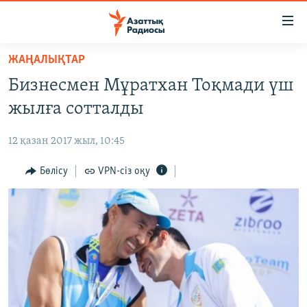
Accessibility
links
Skip
ЖАҢАЛЫҚТАР
to
ЖАҢАЛЫҚТАР
Бизнесмен Мұратхан Тоқмади үш
main
САЯСАТ
content
жылға сотталды
AZATTYQTV
Skip
to
12 қазан 2017 жыл, 10:45
ҚАҢТАР ОҚИҒАСЫ
main
АДАМ ҚҰҚЫҚТАРЫ
Бөлісу
VPN-сіз оқу
Navigation
Skip
ӘЛЕУМЕТ
to
ӘЛЕМ
Search
АРНАЙЫ ЖОБАЛАР
Русский