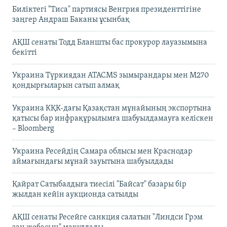
Биліктегі "Тиса" партиясы Венгрия президенттігіне
заңгер Андраш Баканы ұсынбақ
АҚШ сенаты Тодд Бланшты бас прокурор лауазымына
бекітті
Украина Түркиядан ATACMS зымырандары мен M270
қондырғыларын сатып алмақ
Украина КҚК-дағы Қазақстан мұнайының экспортына
қатысы бар инфрақұрылымға шабуылдамауға келіскен
– Bloomberg
Украина Ресейдің Самара облысы мен Краснодар
аймағындағы мұнай зауытына шабуылдады
Қайрат Сатыбалдыға тиесілі "Байсат" базары бір
жылдан кейін аукционда сатылды
АҚШ сенаты Ресейге санкция салатын "Линдси Грэм