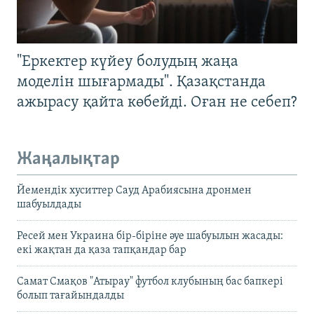
"Еркектер күйеу болудың жаңа
моделін шығармады". Қазақстанда
ажырасу қайта көбейді. Оған не себеп?
Жаңалықтар
Йемендік хуситтер Сауд Арабиясына дронмен
шабуылдады
Ресей мен Украина бір-біріне әуе шабуылын жасады:
екі жақтан да қаза тапқандар бар
Самат Смақов "Атырау" футбол клубының бас бапкері
болып тағайындалды