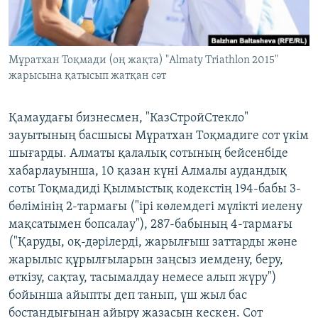
ЖАЗЫЛЫҢЫЗ
Мұратхан Тоқмади (оң жақта) "Almaty Triathlon 2015"
жарысына қатысып жатқан сәт
Басқа тілдерде
Қамаудағы бизнесмен, "КазСтройСтекло"
зауытының басшысы Мұратхан Тоқмадиге сот үкім
шығарды. Алматы қалалық сотының бейсенбіде
хабарлауынша, 10 қазан күні Алмалы аудандық
соты Тоқмадиді Қылмыстық кодекстің 194-бабы 3-
бөлімінің 2-тармағы ("ірі көлемдегі мүлікті иелену
мақсатымен бопсалау"), 287-бабының 4-тармағы
("Қаруды, оқ-дәрiлердi, жарылғыш заттарды және
жарылыс құрылғыларын заңсыз иемдену, беру,
өткiзу, сақтау, тасымалдау немесе алып жүру")
бойынша айыпты деп танып, үш жыл бас
бостандығынан айыру жазасын кескен. Сот