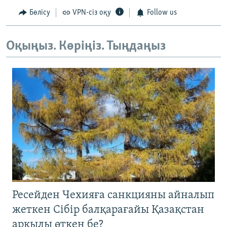
Бөлісу
VPN-сіз оқу
Follow us
Оқыңыз. Көріңіз. Тыңдаңыз
Ресейден Чехияға санкцияны айналып
жеткен Сібір балқарағайы Қазақстан
арқылы өткен бе?