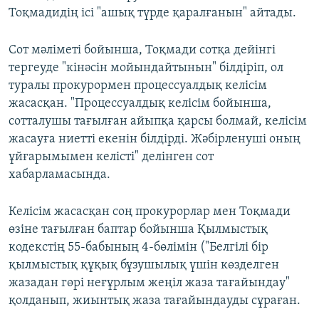
Тоқмадидің ісі "ашық түрде қаралғанын" айтады.
Сот мәліметі бойынша, Тоқмади сотқа дейінгі
тергеуде "кінәсін мойындайтынын" білдіріп, ол
туралы прокурормен процессуалдық келісім
жасасқан. "Процессуалдық келісім бойынша,
сотталушы тағылған айыпқа қарсы болмай, келісім
жасауға ниетті екенін білдірді. Жәбірленуші оның
ұйғарымымен келісті" делінген сот
хабарламасында.
Келісім жасасқан соң прокурорлар мен Тоқмади
өзіне тағылған баптар бойынша Қылмыстық
кодекстің 55-бабының 4-бөлімін ("Белгілі бір
қылмыстық құқық бұзушылық үшін көзделген
жазадан гөрі неғұрлым жеңiл жаза тағайындау"
қолданып, жиынтық жаза тағайындауды сұраған.