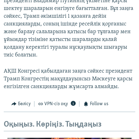
президенті Владимир Путиннің үкіметіне қарсы
шектеу шараларын енгізуге бағытталған. Бұл заңға
сәйкес, Трамп әкімшілігі 1 қазанға дейін
санкцияларды, соның ішінде ресейлік қорғаныс
және барлау салаларына қатысы бар тұлғалар мен
ұйымдар тізіміне қатысты шараларды қалай
қолдану керектігі туралы нұсқаулықты шығаруы
тиіс болатын.
АҚШ Конгресі қабылдаған заңға сәйкес президент
Трамп Конгрестің мақұлдауынсыз Мәскеуге қарсы
енгізілген санкцияларды жұмсарта алмайды.
Бөлісу
VPN-сіз оқу
Follow us
Оқыңыз. Көріңіз. Тыңдаңыз