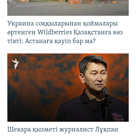
Украина соққыларынан қоймалары
өртенген Wildberries Қазақстанға көз
тікті: Астанаға қауіп бар ма?
Шекара қызметі журналист Лұқпан