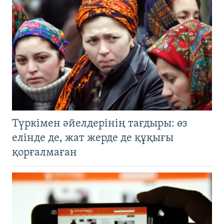
Түркімен әйелдерінің тағдыры: өз
елінде де, жат жерде де құқығы
қорғалмаған