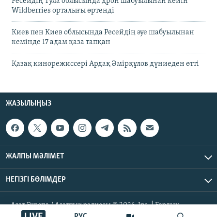
Ресейдің Тула облысында дрон шабуылынан кейін
Wildberries орталығы өртенді
Киев пен Киев облысында Ресейдің әуе шабуылынан
кемінде 17 адам қаза тапқан
Қазақ кинорежиссері Ардақ Әмірқұлов дүниеден өтті
ЖАЗЫЛЫҢЫЗ
ЖАЛПЫ МӘЛІМЕТ
НЕГІЗГІ БӨЛІМДЕР
Азат Еуропа / Азаттық радиосы © 2026, Inc. | Барлық
құқықтары қорғалған
LIVE
РУС