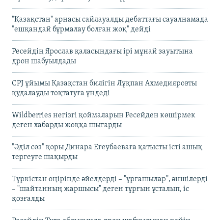
"Қазақстан" арнасы сайлауалды дебаттағы сауалнамада
"ешқандай бұрмалау болған жоқ" дейді
Ресейдің Ярослав қаласындағы ірі мұнай зауытына
дрон шабуылдады
CPJ ұйымы Қазақстан билігін Лұқпан Ахмедияровты
қудалауды тоқтатуға үндеді
Wildberries негізгі қоймаларын Ресейден көшірмек
деген хабарды жоққа шығарды
"Әділ сөз" қоры Динара Егеубаеваға қатысты істі ашық
тергеуге шақырды
Түркістан өңірінде әйелдерді – "ұрғашылар", әншілерді
– "шайтанның жаршысы" деген тұрғын ұсталып, іс
қозғалды