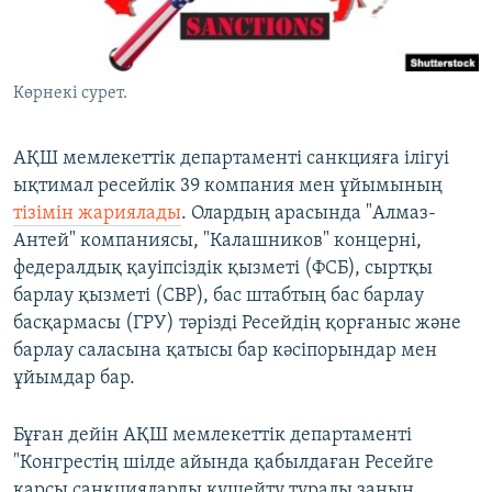
ЖАЗЫЛЫҢЫЗ
Көрнекі сурет.
Басқа тілдерде
АҚШ мемлекеттік департаменті санкцияға ілігуі
ықтимал ресейлік 39 компания мен ұйымының
тізімін жариялады
. Олардың арасында "Алмаз-
Антей" компаниясы, "Калашников" концерні,
федералдық қауіпсіздік қызметі (ФСБ), сыртқы
барлау қызметі (СВР), бас штабтың бас барлау
басқармасы (ГРУ) тәрізді Ресейдің қорғаныс және
барлау саласына қатысы бар кәсіпорындар мен
ұйымдар бар.
Бұған дейін АҚШ мемлекеттік департаменті
"Конгрестің шілде айында қабылдаған Ресейге
қарсы санкцияларды күшейту туралы заңын