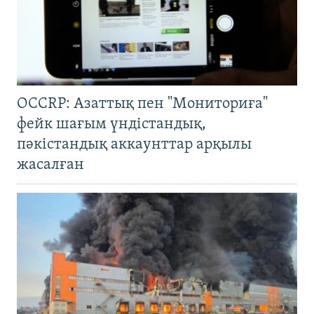
OCCRP: Азаттық пен "Мониториға"
фейк шағым үндістандық,
пәкістандық аккаунттар арқылы
жасалған