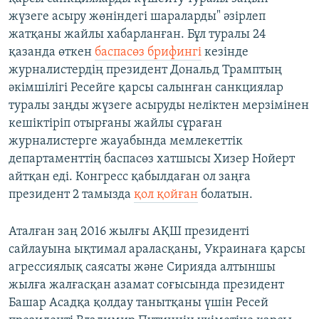
жүзеге асыру жөніндегі шараларды" әзірлеп
жатқаны жайлы хабарланған. Бұл туралы 24
қазанда өткен
баспасөз брифингі
кезінде
журналистердің президент Дональд Трамптың
әкімшілігі Ресейге қарсы салынған санкциялар
туралы заңды жүзеге асыруды неліктен мерзімінен
кешіктіріп отырғаны жайлы сұраған
журналистерге жауабында мемлекеттік
департаменттің баспасөз хатшысы Хизер Нойерт
айтқан еді. Конгресс қабылдаған ол заңға
президент 2 тамызда
қол қойған
болатын.
Аталған заң 2016 жылғы АҚШ президенті
сайлауына ықтимал араласқаны, Украинаға қарсы
агрессиялық саясаты және Сирияда алтыншы
жылға жалғасқан азамат соғысында президент
Башар Асадқа қолдау танытқаны үшін Ресей