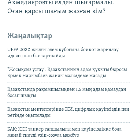
Ахмедияровты елден шығармады.
Оған қарсы шағым жазған кім?
Жаңалықтар
UEFA 2030 жылғы әлем кубогына бойкот жариялау
идеясынан бас тартпайды
"Жосықсыз ұстау". Қазақстанның адам құқығы бюросы
Ермек Нарымбаев жайлы мәлімдеме жасады
Қазақстанда рақымшылықпен 1,5 мың адам қамаудан
босап шықты
Қазақстан мектептерінде ЖИ, цифрлық қауіпсіздік пән
ретінде оқытылады
БАҚ: КҚК танкер тапшылығы мен қауіпсіздікке бола
мұнай тиеуді үзіп-созуға мәжбүр