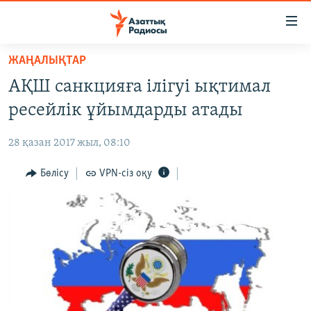
Accessibility
links
Skip
ЖАҢАЛЫҚТАР
to
ЖАҢАЛЫҚТАР
АҚШ санкцияға ілігуі ықтимал
main
САЯСАТ
content
ресейлік ұйымдарды атады
AZATTYQTV
Skip
to
28 қазан 2017 жыл, 08:10
ҚАҢТАР ОҚИҒАСЫ
main
АДАМ ҚҰҚЫҚТАРЫ
Бөлісу
VPN-сіз оқу
Navigation
Skip
ӘЛЕУМЕТ
to
ӘЛЕМ
Search
АРНАЙЫ ЖОБАЛАР
Русский