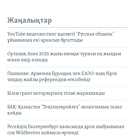
Жаңалықтар
YouTube видеохостинг қызметі "Русская община"
ұйымының екі арнасын бұғаттады
Орталық Азия 2025 жылы әлемде туризм ең жылдам
өскен өңір атанды
Пашинян: Армения Еуроодақ пен ЕАЭО-ның бірін
таңдау жайлы референдум өткізбейді
Білім грант иегерлерінің тізімі жарияланды
БАҚ: Қазақстан "Теңізшевройлға" экологиялық талап
қойды
Ресейдің Екатеринбург қаласында дрон шабуылынан
соң Wildberries қоймасы өртенді