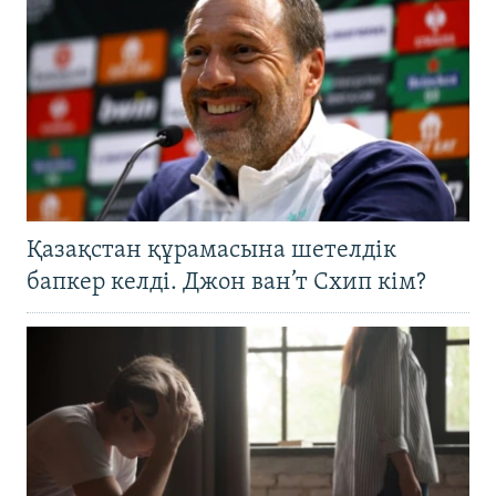
Қазақстан құрамасына шетелдік
бапкер келді. Джон ван’т Схип кім?