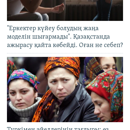
"Еркектер күйеу болудың жаңа
моделін шығармады". Қазақстанда
ажырасу қайта көбейді. Оған не себеп?
Түркімен әйелдерінің тағдыры: өз