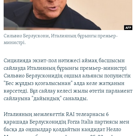
ЖАЗЫЛЫҢЫЗ
Басқа тілдерде
Сильвио Берлускони, Италияның бұрынғы премьер-
министрі.
Сицилияда экзит-пол нәтижесі аймақ басшысын
сайлауда Италияның бұрынғы премьер-министрі
Сильвио Берлусконидің оңшыл альянсы популистік
"Бес жұлдыз қозғалысынан" алда келе жатқанын
көрсетеді. Бұл сайлау келесі жылы өтетін парламент
сайлауына "дайындық" саналады.
Италияның мемлекеттік RAI телеарнасы 6
қарашада Берлусконидің Forza Italia партиясы мен
басқа да оңшылдар қолдайтын кандидат Нелло