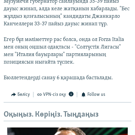
Музумечи губернатор сайлауында 35-39 пайыз
дауыс жинап, алда келе жатқанын хабарлады. "Бес
жұлдыз қозғалысының" кандидаты Джанкарло
Канчеллери 33-37 пайыз дауыс жинап тұр.
Егер бұл мәліметтер рас болса, онда ол Forza Italia
мен оның оңшыл одақтасы - "Солтүстік Лигасы"
мен "Италия бауырлары" партияларының
позициясын нығайта түспек.
Бюллетендерді санау 6 қарашада басталады.
Бөлісу
VPN-сіз оқу
Follow us
Оқыңыз. Көріңіз. Тыңдаңыз