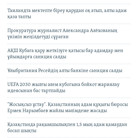
Таиландта мектепте біреу қарудан оқ атып, алты адам
қаза тапты
Прокуратура журналист Александра Алёхованың
үкімін жеңілдетуді сұраған
АҚШ Кубаға қару жеткізуге қатысы бар адамдар мен
ұйымдарға санкция салды
Ұлыбритания Ресейдің алты банкіне санкция салды
UEFA 2030 жылғы әлем кубогына бойкот жариялау
идеясынан бас тартпайды
"Жосықсыз ұстау". Қазақстанның адам құқығы бюросы
Ермек Нарымбаев жайлы мәлімдеме жасады
Қазақстанда рақымшылықпен 1,5 мың адам қамаудан
босап шықты