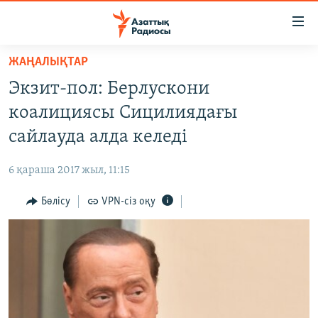
Accessibility
links
Skip
ЖАҢАЛЫҚТАР
to
ЖАҢАЛЫҚТАР
Экзит-пол: Берлускони
main
САЯСАТ
content
коалициясы Сицилиядағы
AZATTYQTV
Skip
сайлауда алда келеді
to
ҚАҢТАР ОҚИҒАСЫ
main
6 қараша 2017 жыл, 11:15
АДАМ ҚҰҚЫҚТАРЫ
Navigation
Skip
Бөлісу
VPN-сіз оқу
ӘЛЕУМЕТ
to
ӘЛЕМ
Search
АРНАЙЫ ЖОБАЛАР
Русский