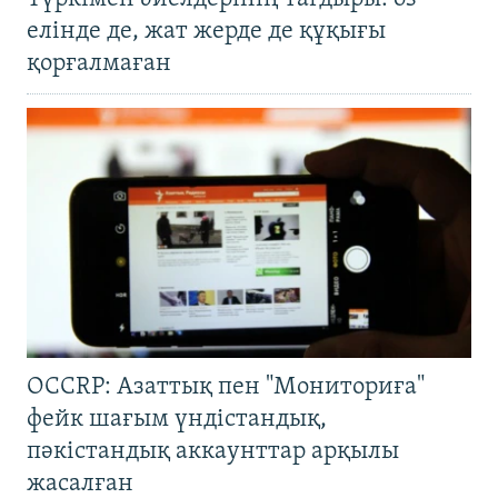
елінде де, жат жерде де құқығы
қорғалмаған
OCCRP: Азаттық пен "Мониториға"
фейк шағым үндістандық,
пәкістандық аккаунттар арқылы
жасалған