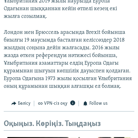
Ұлыбритания 2019 жылы наурызда Еуропа
Одағынан шыққаннан кейін өтпелі кезең екі
жылға созылмақ.
Лондон мен Брюссель арасында Brexit бойынша
биылғы 19 маусымда басталған келіссөздер 2018
жылдың соңына дейін жалғасады. 2016 жылы
жазда өткен референдум нәтижесі бойынша,
Ұлыбритания азаматтары елдің Еуропа Одағы
құрамынан шығуын көпшілік дауыспен қолдаған.
Еуропа Одағына 1973 жылы қосылған Ұлыбритания
оның құрамынан шыққан алғашқы ел болмақ.
Бөлісу
VPN-сіз оқу
Follow us
Оқыңыз. Көріңіз. Тыңдаңыз