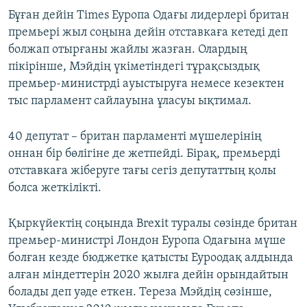
Бұған дейін Times Еуропа Одағы лидерлері британ
премьері жыл соңына дейін отставкаға кетеді деп
болжап отырғаны жайлы жазған. Олардың
пікірінше, Мэйдің үкіметіндегі тұрақсыздық
премьер-министрді ауыстыруға немесе кезектен
тыс парламент сайлауына ұласуы ықтимал.
40 депутат – британ парламенті мүшелерінің
оннан бір бөлігіне де жетпейді. Бірақ, премьерді
отставкаға жіберуге тағы сегіз депутаттың қолы
болса жеткілікті.
Қыркүйектің соңында Brexit туралы сөзінде британ
премьер-министрі Лондон Еуропа Одағына мүше
болған кезде бюджетке қатысты Еуроодақ алдында
алған міндеттерін 2020 жылға дейін орындайтын
болады деп уәде еткен. Тереза Мэйдің сөзінше,