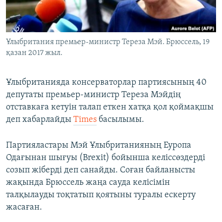
ЖАЗЫЛЫҢЫЗ
Ұлыбритания премьер-министр Тереза Мэй. Брюссель, 19
қазан 2017 жыл.
Басқа тілдерде
Ұлыбританияда консерваторлар партиясының 40
депутаты премьер-министр Тереза Мэйдің
отставкаға кетуін талап еткен хатқа қол қоймақшы
деп хабарлайды
Times
басылымы.
Партияластары Мэй Ұлыбританияның Еуропа
Одағынан шығуы (Brexit) бойынша келіссөздерді
созып жіберді деп санайды. Соған байланысты
жақында Брюссель жаңа сауда келісімін
талқылауды тоқтатып қоятыны туралы ескерту
жасаған.