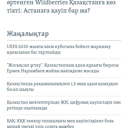
өртенген Wildberries Қазақстанға көз
тікті: Астанаға қауіп бар ма?
Жаңалықтар
UEFA 2030 жылғы әлем кубогына бойкот жариялау
идеясынан бас тартпайды
"Жосықсыз ұстау". Қазақстанның адам құқығы бюросы
Ермек Нарымбаев жайлы мәлімдеме жасады
Қазақстанда рақымшылықпен 1,5 мың адам қамаудан
босап шықты
Қазақстан мектептерінде ЖИ, цифрлық қауіпсіздік пән
ретінде оқытылады
БАҚ: КҚК танкер тапшылығы мен қауіпсіздікке бола
мұнай тиеуді үзіп-созуға мәжбүр