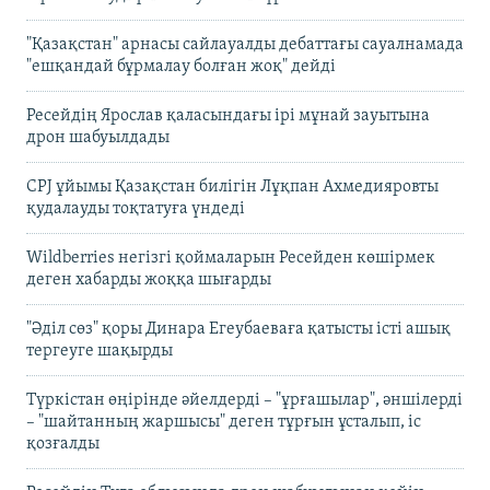
"Қазақстан" арнасы сайлауалды дебаттағы сауалнамада
"ешқандай бұрмалау болған жоқ" дейді
Ресейдің Ярослав қаласындағы ірі мұнай зауытына
дрон шабуылдады
CPJ ұйымы Қазақстан билігін Лұқпан Ахмедияровты
қудалауды тоқтатуға үндеді
Wildberries негізгі қоймаларын Ресейден көшірмек
деген хабарды жоққа шығарды
"Әділ сөз" қоры Динара Егеубаеваға қатысты істі ашық
тергеуге шақырды
Түркістан өңірінде әйелдерді – "ұрғашылар", әншілерді
– "шайтанның жаршысы" деген тұрғын ұсталып, іс
қозғалды