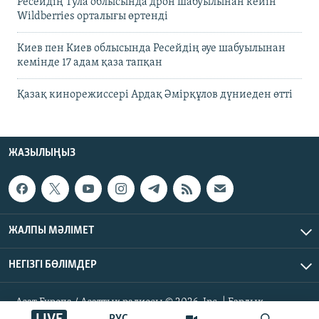
Ресейдің Тула облысында дрон шабуылынан кейін
Wildberries орталығы өртенді
Киев пен Киев облысында Ресейдің әуе шабуылынан
кемінде 17 адам қаза тапқан
Қазақ кинорежиссері Ардақ Әмірқұлов дүниеден өтті
ЖАЗЫЛЫҢЫЗ
ЖАЛПЫ МӘЛІМЕТ
НЕГІЗГІ БӨЛІМДЕР
Азат Еуропа / Азаттық радиосы © 2026, Inc. | Барлық
құқықтары қорғалған