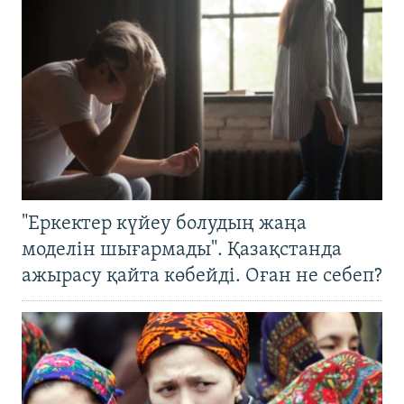
"Еркектер күйеу болудың жаңа
моделін шығармады". Қазақстанда
ажырасу қайта көбейді. Оған не себеп?