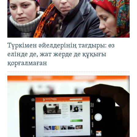
Түркімен әйелдерінің тағдыры: өз
елінде де, жат жерде де құқығы
қорғалмаған