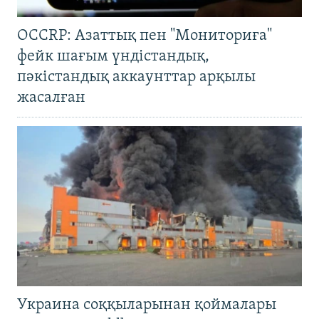
OCCRP: Азаттық пен "Мониториға"
фейк шағым үндістандық,
пәкістандық аккаунттар арқылы
жасалған
Украина соққыларынан қоймалары