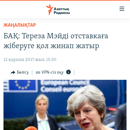
Accessibility
links
Skip
ЖАҢАЛЫҚТАР
to
ЖАҢАЛЫҚТАР
БАҚ: Тереза Мэйді отставкаға
main
САЯСАТ
content
жіберуге қол жинап жатыр
AZATTYQTV
Skip
to
12 қараша 2017 жыл, 15:30
ҚАҢТАР ОҚИҒАСЫ
main
АДАМ ҚҰҚЫҚТАРЫ
Бөлісу
VPN-сіз оқу
Navigation
Skip
ӘЛЕУМЕТ
to
ӘЛЕМ
Search
АРНАЙЫ ЖОБАЛАР
Русский