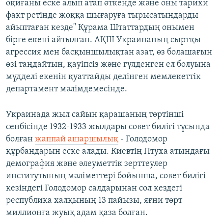
оқиғаны еске алып атап өткенде және оны тарихи
факт ретінде жоққа шығаруға тырысатындарды
айыптаған кезде" Құрама Штаттардың онымен
бірге екені айтылған. АҚШ Украинаның сыртқы
агрессия мен басқыншылықтан азат, өз болашағын
өзі таңдайтын, қауіпсіз және гүлденген ел болуына
мүдделі екенін қуаттайды делінген мемлекеттік
департамент мәлімдемесінде.
Украинада жыл сайын қарашаның төртінші
сенбісінде 1932-1933 жылдары совет билігі тұсында
болған
жаппай ашаршылық
- Голодомор
құрбандарын еске алады. Киевтің Птуха атындағы
демография және әлеуметтік зерттеулер
институтының мәліметтері бойынша, совет билігі
кезіндегі Голодомор салдарынан сол кездегі
республика халқының 13 пайызы, яғни төрт
миллионға жуық адам қаза болған.