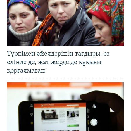
Түркімен әйелдерінің тағдыры: өз
елінде де, жат жерде де құқығы
қорғалмаған