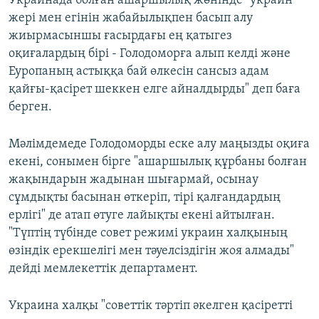
Украинада болған ашаршылық жөнінде "украин
жері мен егінін жабайылықпен басып алу
жиырмасыншы ғасырдағы ең қатыгез
оқиғалардың бірі - Голодоморға алып келді және
Еуропаның астыққа бай өлкесін сансыз адам
қайғы-қасірет шеккен елге айналдырды" деп баға
берген.
Мәлімдемеде Голодоморды еске алу маңызды оқиға
екені, сонымен бірге "ашаршылық құрбаны болған
жақындарын жадынан шығармай, осынау
сұмдықты басынан өткеріп, тірі қалғандардың
ерлігі" де атап өтуге лайықты екені айтылған.
"Түптің түбінде совет режимі украин халқының
өзіндік ерекшелігі мен тәуелсіздігін жоя алмады"
дейді мемлекеттік департамент.
Украина халқы "советтік тәртіп әкелген қасіретті