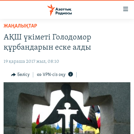
Accessibility
links
Skip
ЖАҢАЛЫҚТАР
to
ЖАҢАЛЫҚТАР
АҚШ үкіметі Голодомор
main
САЯСАТ
content
құрбандарын еске алды
AZATTYQTV
Skip
to
19 қараша 2017 жыл, 08:10
ҚАҢТАР ОҚИҒАСЫ
main
АДАМ ҚҰҚЫҚТАРЫ
Бөлісу
VPN-сіз оқу
Navigation
Skip
ӘЛЕУМЕТ
to
ӘЛЕМ
Search
АРНАЙЫ ЖОБАЛАР
Русский