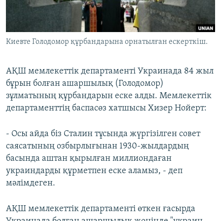
ЖАЗЫЛЫҢЫЗ
Киевте Голодомор құрбандарына орнатылған ескерткіш.
Басқа тілдерде
АҚШ мемлекеттік департаменті Украинада 84 жыл
бұрын болған ашаршылық (Голодомор)
зұлматының құрбандарын еске алды. Мемлекеттік
департаменттің баспасөз хатшысы Хизер Нойерт:
- Осы айда біз Сталин тұсында жүргізілген совет
саясатының озбырлығынан 1930-жылдардың
басында аштан қырылған миллиондаған
украиндарды құрметпен еске аламыз, - деп
мәлімдеген.
АҚШ мемлекеттік департаменті өткен ғасырда