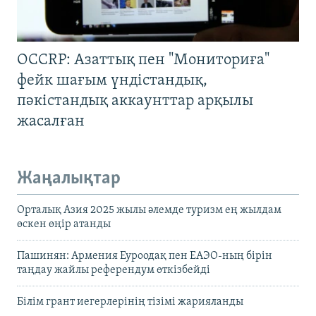
OCCRP: Азаттық пен "Мониториға"
фейк шағым үндістандық,
пәкістандық аккаунттар арқылы
жасалған
Жаңалықтар
Орталық Азия 2025 жылы әлемде туризм ең жылдам
өскен өңір атанды
Пашинян: Армения Еуроодақ пен ЕАЭО-ның бірін
таңдау жайлы референдум өткізбейді
Білім грант иегерлерінің тізімі жарияланды