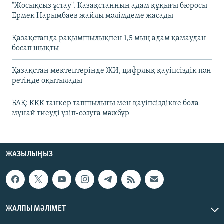
"Жосықсыз ұстау". Қазақстанның адам құқығы бюросы
Ермек Нарымбаев жайлы мәлімдеме жасады
Қазақстанда рақымшылықпен 1,5 мың адам қамаудан
босап шықты
Қазақстан мектептерінде ЖИ, цифрлық қауіпсіздік пән
ретінде оқытылады
БАҚ: КҚК танкер тапшылығы мен қауіпсіздікке бола
мұнай тиеуді үзіп-созуға мәжбүр
ЖАЗЫЛЫҢЫЗ
ЖАЛПЫ МӘЛІМЕТ