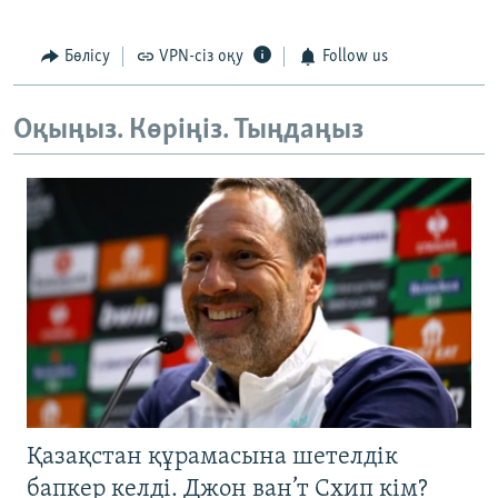
Бөлісу
VPN-сіз оқу
Follow us
Оқыңыз. Көріңіз. Тыңдаңыз
Қазақстан құрамасына шетелдік
бапкер келді. Джон ван’т Схип кім?