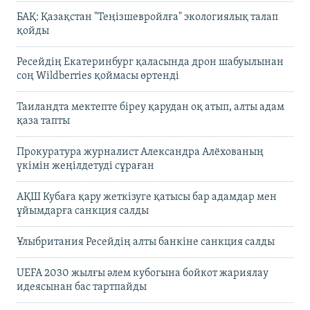
БАҚ: Қазақстан "Теңізшевройлға" экологиялық талап
қойды
Ресейдің Екатеринбург қаласында дрон шабуылынан
соң Wildberries қоймасы өртенді
Таиландта мектепте біреу қарудан оқ атып, алты адам
қаза тапты
Прокуратура журналист Александра Алёхованың
үкімін жеңілдетуді сұраған
АҚШ Кубаға қару жеткізуге қатысы бар адамдар мен
ұйымдарға санкция салды
Ұлыбритания Ресейдің алты банкіне санкция салды
UEFA 2030 жылғы әлем кубогына бойкот жариялау
идеясынан бас тартпайды