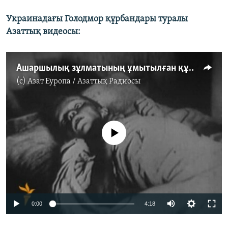
Украинадағы Голодмор құрбандары туралы
Азаттық видеосы:
Ашаршылық зұлматының ұмытылған құрбандары
(c)
Азат Еуропа / Азаттық Радиосы
No media source currently available
0:00
4:18