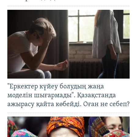
"Еркектер күйеу болудың жаңа
моделін шығармады". Қазақстанда
ажырасу қайта көбейді. Оған не себеп?